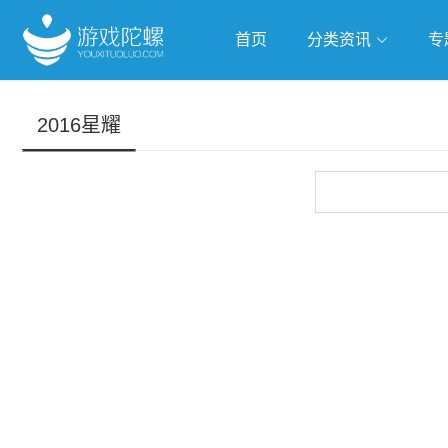
首页
分类资讯
专
抢滩全球
人工智能
武侠游
2016星耀
跨界Talk