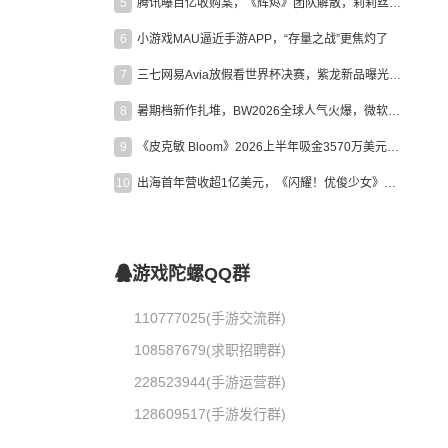
5
腾讯曝百亿收购案，《辉烬》团队解散，莉莉丝新作曝光｜陀螺周报
6
小游戏MAU逼近手游APP，“存量之战”更焦灼了
7
三七网易Avia放假看世界杯决赛，紫龙新品曝光，米哈游新作上线 | 陀螺周报
8
暑期档新作扎堆，BW2026全球人气火爆，微软XBOX大裁员|陀螺周报
9
《皮克敏 Bloom》2026上半年吸金3570万美元，中国台湾成最大市场
10
出海首年营收超1亿美元，《闪耀！优俊少女》美国市场占比达七成
游戏陀螺QQ群
110777025(手游交流群)
108587679(求职招聘群)
228523944(手游运营群)
128609517(手游发行群)