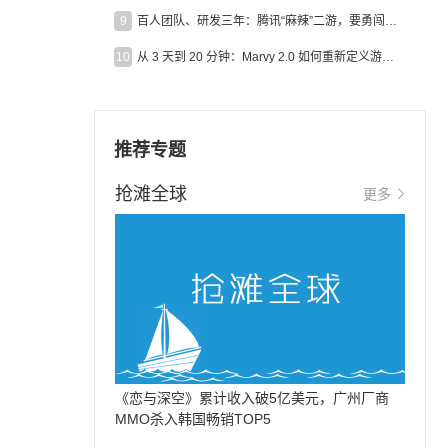
9
百人团队、研发三年：腾讯“麻辣”二游，要勇闯男性恋爱市场
10
从 3 天到 20 分钟：Marvy 2.0 如何重新定义游戏出海营销效率？
推荐专题
抢滩全球
更多
《恋与深空》累计收入破5亿美元，广州厂商
MMO杀入韩国畅销TOP5