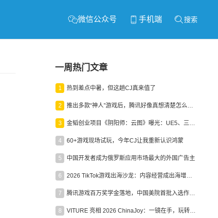
微信公众号
手机端
搜索
一周热门文章
1
热到差点中暑，但这趟CJ真来值了
2
推出多款“神人”游戏后，腾讯好像真想清楚怎么做二次元了
3
金韬创业项目《阴阳师：云图》曝光：UE5、三端互通、ARPG
4
60+游戏现场试玩，今年CJ让我重新认识鸿蒙
5
中国开发者成为俄罗斯应用市场最大的外国广告主
6
2026 TikTok游戏出海沙龙：内容经营成出海增长新引擎
7
腾讯游戏百万奖学金落地，中国美院首批入选作品获业内关注
8
VITURE 亮相 2026 ChinaJoy：一镜在手，玩转全场！