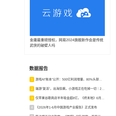
金庸最重磅授权，网易2024旗舰新作会是传统
武侠的破壁人吗
数据报告
1
游戏AI“账本”公开：500亿利润增量、80%头部入局，谁在闷声发财？
2
端游“复活”，出海狂飙，小游戏正在吃掉一切｜2026上半年产业报告
3
仅苹果谷歌商店半年吸金超8亿，《终末地》6月份收入显著回暖
4
《2026年1-6月中国游戏产业报告》正式发布