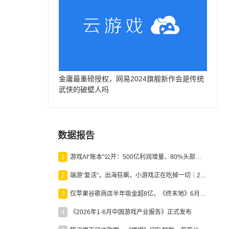
金庸最重磅授权，网易2024旗舰新作会是传统
武侠的破壁人吗
数据报告
1
游戏AI“账本”公开：500亿利润增量、80%头部入局，谁在闷声发财？
2
端游“复活”，出海狂飙，小游戏正在吃掉一切｜2026上半年产业报告
3
仅苹果谷歌商店半年吸金超8亿，《终末地》6月份收入显著回暖
4
《2026年1-6月中国游戏产业报告》正式发布