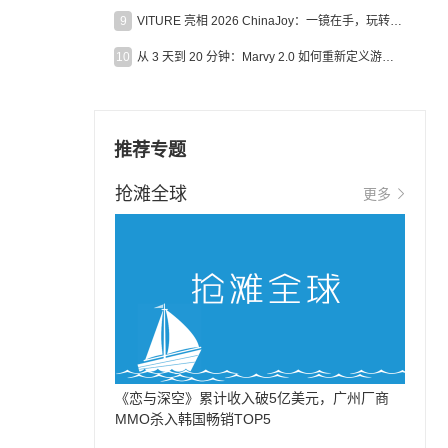
9
VITURE 亮相 2026 ChinaJoy：一镜在手，玩转全场！
10
从 3 天到 20 分钟：Marvy 2.0 如何重新定义游戏出海营销效率？
推荐专题
抢滩全球
更多
《恋与深空》累计收入破5亿美元，广州厂商
MMO杀入韩国畅销TOP5