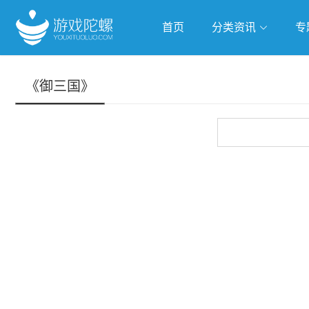
首页
分类资讯
专
抢滩全球
人工智能
武侠游
《御三国》
跨界Talk