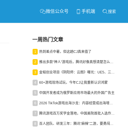
微信公众号
手机端
搜索
一周热门文章
1
热到差点中暑，但这趟CJ真来值了
2
推出多款“神人”游戏后，腾讯好像真想清楚怎么做二次元了
3
金韬创业项目《阴阳师：云图》曝光：UE5、三端互通、ARPG
4
60+游戏现场试玩，今年CJ让我重新认识鸿蒙
5
中国开发者成为俄罗斯应用市场最大的外国广告主
6
2026 TikTok游戏出海沙龙：内容经营成出海增长新引擎
7
腾讯游戏百万奖学金落地，中国美院首批入选作品获业内关注
8
百人团队、研发三年：腾讯“麻辣”二游，要勇闯男性恋爱市场