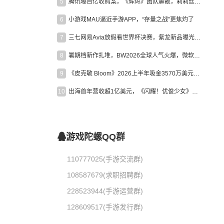
5
腾讯曝百亿收购案，《辉烬》团队解散，莉莉丝新作曝光｜陀螺周报
6
小游戏MAU逼近手游APP，“存量之战”更焦灼了
7
三七网易Avia放假看世界杯决赛，紫龙新品曝光，米哈游新作上线 | 陀螺周报
8
暑期档新作扎堆，BW2026全球人气火爆，微软XBOX大裁员|陀螺周报
9
《皮克敏 Bloom》2026上半年吸金3570万美元，中国台湾成最大市场
10
出海首年营收超1亿美元，《闪耀！优俊少女》美国市场占比达七成
游戏陀螺QQ群
110777025(手游交流群)
108587679(求职招聘群)
228523944(手游运营群)
128609517(手游发行群)