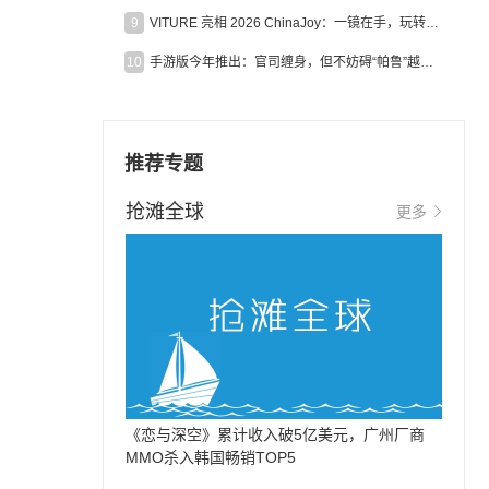
9
VITURE 亮相 2026 ChinaJoy：一镜在手，玩转全场！
10
手游版今年推出：官司缠身，但不妨碍“帕鲁”越来越火
推荐专题
抢滩全球
更多
《恋与深空》累计收入破5亿美元，广州厂商
MMO杀入韩国畅销TOP5