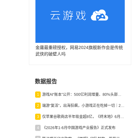
金庸最重磅授权，网易2024旗舰新作会是传统
武侠的破壁人吗
数据报告
1
游戏AI“账本”公开：500亿利润增量、80%头部入局，谁在闷声发财？
2
端游“复活”，出海狂飙，小游戏正在吃掉一切｜2026上半年产业报告
3
仅苹果谷歌商店半年吸金超8亿，《终末地》6月份收入显著回暖
4
《2026年1-6月中国游戏产业报告》正式发布