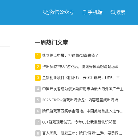
微信公众号
手机端
搜索
一周热门文章
1
热到差点中暑，但这趟CJ真来值了
2
推出多款“神人”游戏后，腾讯好像真想清楚怎么做二次元了
3
金韬创业项目《阴阳师：云图》曝光：UE5、三端互通、ARPG
4
中国开发者成为俄罗斯应用市场最大的外国广告主
5
2026 TikTok游戏出海沙龙：内容经营成出海增长新引擎
6
腾讯游戏百万奖学金落地，中国美院首批入选作品获业内关注
7
60+游戏现场试玩，今年CJ让我重新认识鸿蒙
8
百人团队、研发三年：腾讯“麻辣”二游，要勇闯男性恋爱市场