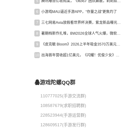
5
腾讯曝百亿收购案，《辉烬》团队解散，莉莉丝新作曝光｜陀螺周报
6
小游戏MAU逼近手游APP，“存量之战”更焦灼了
7
三七网易Avia放假看世界杯决赛，紫龙新品曝光，米哈游新作上线 | 陀螺周报
8
暑期档新作扎堆，BW2026全球人气火爆，微软XBOX大裁员|陀螺周报
9
《皮克敏 Bloom》2026上半年吸金3570万美元，中国台湾成最大市场
10
出海首年营收超1亿美元，《闪耀！优俊少女》美国市场占比达七成
游戏陀螺QQ群
110777025(手游交流群)
108587679(求职招聘群)
228523944(手游运营群)
128609517(手游发行群)