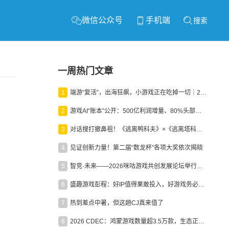
微信公众号
手机端
搜索
一周热门文章
1
端游“复活”，出海狂飙，小游戏正在吃掉一切｜2026上半年产业报告
2
游戏AI“账本”公开：500亿利润增量、80%头部入局，谁在闷声发财？
3
对话搜打撤鼻祖！《逃离鸭科夫》×《逃离塔科夫》官方线下沙龙落幕
4
见证创新力量！第二届“数龙杯”各项大奖依次揭晓
5
智竞·未来——2026咪咕游戏共创发展论坛举行：聚力精品内容、AI创作与电竞生态，共建高品质益智健康游戏社区
6
盛趣游戏彭程：好IP值得果敢投入，好游戏务必长效经营
7
热到差点中暑，但这趟CJ真来值了
8
2026 CDEC：鸿蒙游戏数量超3.5万款，生态正循环加速产业高质量发展