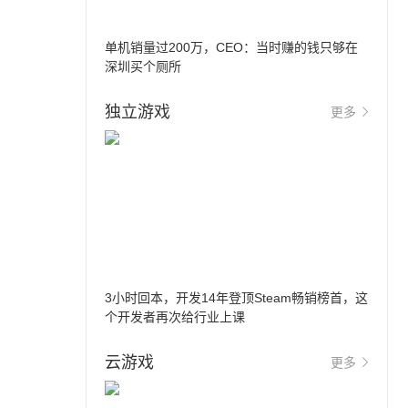
单机销量过200万，CEO：当时赚的钱只够在
深圳买个厕所
独立游戏
更多
3小时回本，开发14年登顶Steam畅销榜首，这
个开发者再次给行业上课
云游戏
更多