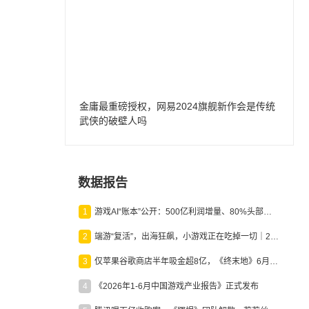
金庸最重磅授权，网易2024旗舰新作会是传统
武侠的破壁人吗
数据报告
1
游戏AI“账本”公开：500亿利润增量、80%头部入局，谁在闷声发财？
2
端游“复活”，出海狂飙，小游戏正在吃掉一切｜2026上半年产业报告
3
仅苹果谷歌商店半年吸金超8亿，《终末地》6月份收入显著回暖
4
《2026年1-6月中国游戏产业报告》正式发布