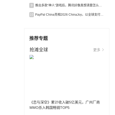
9
推出多款“神人”游戏后，腾讯好像真想清楚怎么做二次元了
10
PayPal China亮相2026 ChinaJoy，以全球支付能力助力中国游戏企业深化全球运营
推荐专题
抢滩全球
更多
《恋与深空》累计收入破5亿美元，广州厂商
MMO杀入韩国畅销TOP5