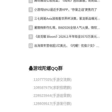
5
腾讯曝百亿收购案，《辉烬》团队解散，莉莉丝新作曝光｜陀螺周报
6
小游戏MAU逼近手游APP，“存量之战”更焦灼了
7
三七网易Avia放假看世界杯决赛，紫龙新品曝光，米哈游新作上线 | 陀螺周报
8
暑期档新作扎堆，BW2026全球人气火爆，微软XBOX大裁员|陀螺周报
9
《皮克敏 Bloom》2026上半年吸金3570万美元，中国台湾成最大市场
10
出海首年营收超1亿美元，《闪耀！优俊少女》美国市场占比达七成
游戏陀螺QQ群
110777025(手游交流群)
108587679(求职招聘群)
228523944(手游运营群)
128609517(手游发行群)