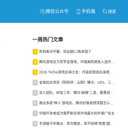
微信公众号
手机端
搜索
一周热门文章
1
热到差点中暑，但这趟CJ真来值了
2
腾讯游戏百万奖学金落地，中国美院首批入选作品获业内关注
3
2026 TikTok游戏出海沙龙：内容经营成出海增长新引擎
4
金韬创业项目《阴阳师：云图》曝光：UE5、三端互通、ARPG
5
百人团队、研发三年：腾讯“麻辣”二游，要勇闯男性恋爱市场
6
推出多款“神人”游戏后，腾讯好像真想清楚怎么做二次元了
7
中国开发者成为俄罗斯应用市场最大的外国广告主
8
手游版今年推出：官司缠身，但不妨碍“帕鲁”越来越火