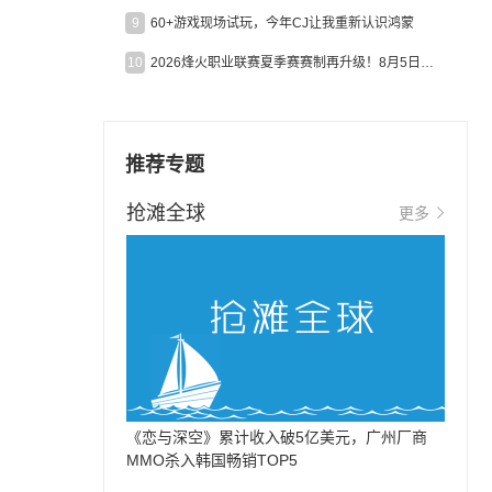
9
60+游戏现场试玩，今年CJ让我重新认识鸿蒙
10
2026烽火职业联赛夏季赛赛制再升级！8月5日起24支战队集结开战！
推荐专题
抢滩全球
更多
《恋与深空》累计收入破5亿美元，广州厂商
MMO杀入韩国畅销TOP5