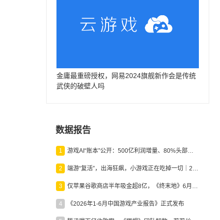
金庸最重磅授权，网易2024旗舰新作会是传统
武侠的破壁人吗
数据报告
1
游戏AI“账本”公开：500亿利润增量、80%头部入局，谁在闷声发财？
2
端游“复活”，出海狂飙，小游戏正在吃掉一切｜2026上半年产业报告
3
仅苹果谷歌商店半年吸金超8亿，《终末地》6月份收入显著回暖
4
《2026年1-6月中国游戏产业报告》正式发布