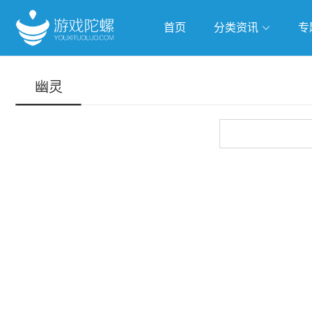
首页
分类资讯
专
抢滩全球
人工智能
武侠游
幽灵
跨界Talk