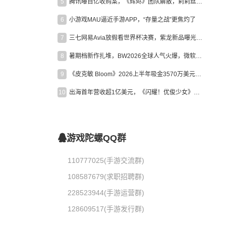
5
腾讯曝百亿收购案，《辉烬》团队解散，莉莉丝新作曝光｜陀螺周报
6
小游戏MAU逼近手游APP，“存量之战”更焦灼了
7
三七网易Avia放假看世界杯决赛，紫龙新品曝光，米哈游新作上线 | 陀螺周报
8
暑期档新作扎堆，BW2026全球人气火爆，微软XBOX大裁员|陀螺周报
9
《皮克敏 Bloom》2026上半年吸金3570万美元，中国台湾成最大市场
10
出海首年营收超1亿美元，《闪耀！优俊少女》美国市场占比达七成
游戏陀螺QQ群
110777025(手游交流群)
108587679(求职招聘群)
228523944(手游运营群)
128609517(手游发行群)