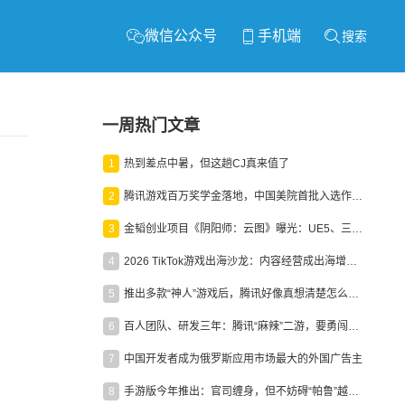
微信公众号
手机端
搜索
一周热门文章
1
热到差点中暑，但这趟CJ真来值了
2
腾讯游戏百万奖学金落地，中国美院首批入选作品获业内关注
3
金韬创业项目《阴阳师：云图》曝光：UE5、三端互通、ARPG
4
2026 TikTok游戏出海沙龙：内容经营成出海增长新引擎
5
推出多款“神人”游戏后，腾讯好像真想清楚怎么做二次元了
6
百人团队、研发三年：腾讯“麻辣”二游，要勇闯男性恋爱市场
7
中国开发者成为俄罗斯应用市场最大的外国广告主
8
手游版今年推出：官司缠身，但不妨碍“帕鲁”越来越火