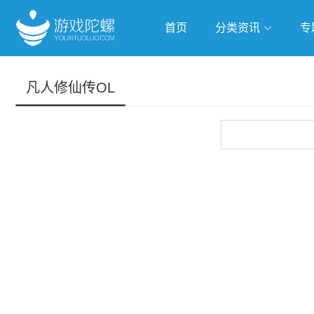
首页
分类资讯
专
抢滩全球
人工智能
武侠游
凡人修仙传OL
跨界Talk