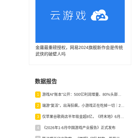
金庸最重磅授权，网易2024旗舰新作会是传统
武侠的破壁人吗
数据报告
1
游戏AI“账本”公开：500亿利润增量、80%头部入局，谁在闷声发财？
2
端游“复活”，出海狂飙，小游戏正在吃掉一切｜2026上半年产业报告
3
仅苹果谷歌商店半年吸金超8亿，《终末地》6月份收入显著回暖
4
《2026年1-6月中国游戏产业报告》正式发布