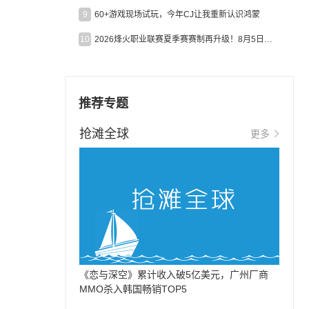
9
60+游戏现场试玩，今年CJ让我重新认识鸿蒙
10
2026烽火职业联赛夏季赛赛制再升级！8月5日起24支战队集结开战！
推荐专题
抢滩全球
更多
《恋与深空》累计收入破5亿美元，广州厂商
MMO杀入韩国畅销TOP5