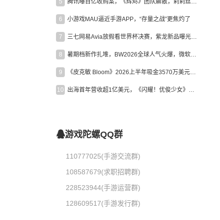
5
腾讯曝百亿收购案，《辉烬》团队解散，莉莉丝新作曝光｜陀螺周报
6
小游戏MAU逼近手游APP，“存量之战”更焦灼了
7
三七网易Avia放假看世界杯决赛，紫龙新品曝光，米哈游新作上线 | 陀螺周报
8
暑期档新作扎堆，BW2026全球人气火爆，微软XBOX大裁员|陀螺周报
9
《皮克敏 Bloom》2026上半年吸金3570万美元，中国台湾成最大市场
10
出海首年营收超1亿美元，《闪耀！优俊少女》美国市场占比达七成
游戏陀螺QQ群
110777025(手游交流群)
108587679(求职招聘群)
228523944(手游运营群)
128609517(手游发行群)