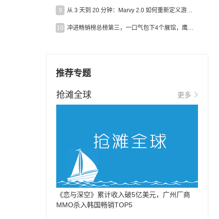
9
从 3 天到 20 分钟：Marvy 2.0 如何重新定义游戏出海营销效率？
10
冲进畅销榜总榜第三，一口气包下4个展馆，鹰角把嘉年华做爆了
推荐专题
抢滩全球
更多
《恋与深空》累计收入破5亿美元，广州厂商
MMO杀入韩国畅销TOP5