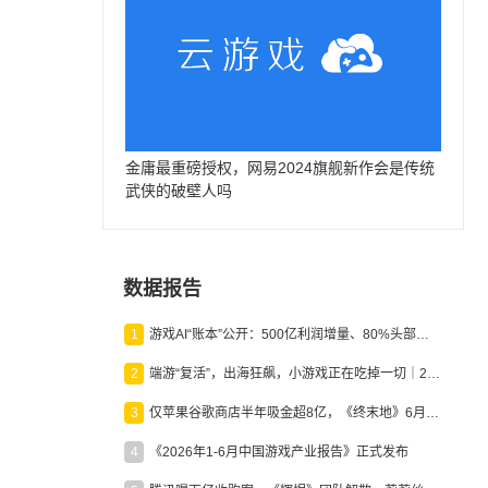
金庸最重磅授权，网易2024旗舰新作会是传统
武侠的破壁人吗
数据报告
1
游戏AI“账本”公开：500亿利润增量、80%头部入局，谁在闷声发财？
2
端游“复活”，出海狂飙，小游戏正在吃掉一切｜2026上半年产业报告
3
仅苹果谷歌商店半年吸金超8亿，《终末地》6月份收入显著回暖
4
《2026年1-6月中国游戏产业报告》正式发布