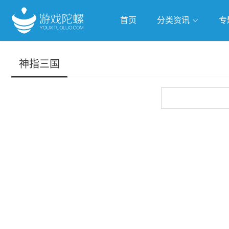
首页
分类资讯
专
抢滩全球
人工智能
武侠游
神指三国
跨界Talk