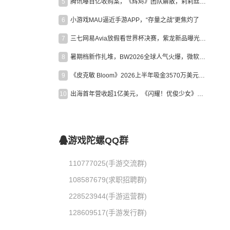
5
腾讯曝百亿收购案，《辉烬》团队解散，莉莉丝新作曝光｜陀螺周报
6
小游戏MAU逼近手游APP，“存量之战”更焦灼了
7
三七网易Avia放假看世界杯决赛，紫龙新品曝光，米哈游新作上线 | 陀螺周报
8
暑期档新作扎堆，BW2026全球人气火爆，微软XBOX大裁员|陀螺周报
9
《皮克敏 Bloom》2026上半年吸金3570万美元，中国台湾成最大市场
10
出海首年营收超1亿美元，《闪耀！优俊少女》美国市场占比达七成
游戏陀螺QQ群
110777025(手游交流群)
108587679(求职招聘群)
228523944(手游运营群)
128609517(手游发行群)