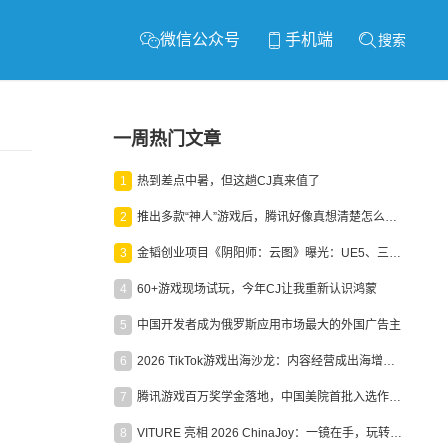
微信公众号
手机端
搜索
一周热门文章
1
热到差点中暑，但这趟CJ真来值了
2
推出多款“神人”游戏后，腾讯好像真想清楚怎么做二次元了
3
金韬创业项目《阴阳师：云图》曝光：UE5、三端互通、ARPG
4
60+游戏现场试玩，今年CJ让我重新认识鸿蒙
5
中国开发者成为俄罗斯应用市场最大的外国广告主
6
2026 TikTok游戏出海沙龙：内容经营成出海增长新引擎
7
腾讯游戏百万奖学金落地，中国美院首批入选作品获业内关注
8
VITURE 亮相 2026 ChinaJoy：一镜在手，玩转全场！