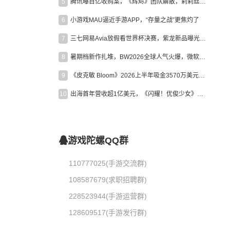
5
腾讯曝百亿收购案，《辉烬》团队解散，莉莉丝新作曝光｜陀螺周报
6
小游戏MAU逼近手游APP，“存量之战”更焦灼了
7
三七网易Avia放假看世界杯决赛，紫龙新品曝光，米哈游新作上线 | 陀螺周报
8
暑期档新作扎堆，BW2026全球人气火爆，微软XBOX大裁员|陀螺周报
9
《皮克敏 Bloom》2026上半年吸金3570万美元，中国台湾成最大市场
10
出海首年营收超1亿美元，《闪耀！优俊少女》美国市场占比达七成
游戏陀螺QQ群
110777025(手游交流群)
108587679(求职招聘群)
228523944(手游运营群)
128609517(手游发行群)