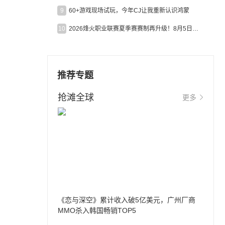
9
60+游戏现场试玩，今年CJ让我重新认识鸿蒙
10
2026烽火职业联赛夏季赛赛制再升级！8月5日起24支战队集结开战！
推荐专题
抢滩全球
更多
《恋与深空》累计收入破5亿美元，广州厂商
MMO杀入韩国畅销TOP5