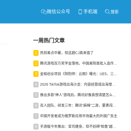
微信公众号
手机端
搜索
一周热门文章
1
热到差点中暑，但这趟CJ真来值了
2
腾讯游戏百万奖学金落地，中国美院首批入选作品获业内关注
3
金韬创业项目《阴阳师：云图》曝光：UE5、三端互通、ARPG
4
2026 TikTok游戏出海沙龙：内容经营成出海增长新引擎
5
推出多款“神人”游戏后，腾讯好像真想清楚怎么做二次元了
6
百人团队、研发三年：腾讯“麻辣”二游，要勇闯男性恋爱市场
7
中国开发者成为俄罗斯应用市场最大的外国广告主
8
手游版今年推出：官司缠身，但不妨碍“帕鲁”越来越火