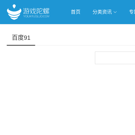
首页
分类资讯
专
抢滩全球
人工智能
武侠游
百度91
跨界Talk