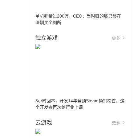
单机销量过200万，CEO：当时赚的钱只够在
深圳买个厕所
独立游戏
更多
3小时回本，开发14年登顶Steam畅销榜首，这
个开发者再次给行业上课
云游戏
更多