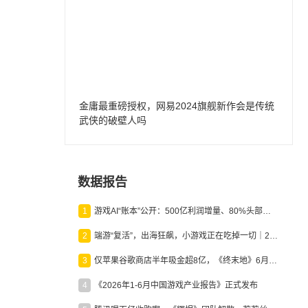
金庸最重磅授权，网易2024旗舰新作会是传统
武侠的破壁人吗
数据报告
1
游戏AI“账本”公开：500亿利润增量、80%头部入局，谁在闷声发财？
2
端游“复活”，出海狂飙，小游戏正在吃掉一切｜2026上半年产业报告
3
仅苹果谷歌商店半年吸金超8亿，《终末地》6月份收入显著回暖
4
《2026年1-6月中国游戏产业报告》正式发布