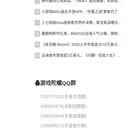
5
腾讯曝百亿收购案，《辉烬》团队解散，莉莉丝新作曝光｜陀螺周报
6
小游戏MAU逼近手游APP，“存量之战”更焦灼了
7
三七网易Avia放假看世界杯决赛，紫龙新品曝光，米哈游新作上线 | 陀螺周报
8
暑期档新作扎堆，BW2026全球人气火爆，微软XBOX大裁员|陀螺周报
9
《皮克敏 Bloom》2026上半年吸金3570万美元，中国台湾成最大市场
10
出海首年营收超1亿美元，《闪耀！优俊少女》美国市场占比达七成
游戏陀螺QQ群
110777025(手游交流群)
108587679(求职招聘群)
228523944(手游运营群)
128609517(手游发行群)