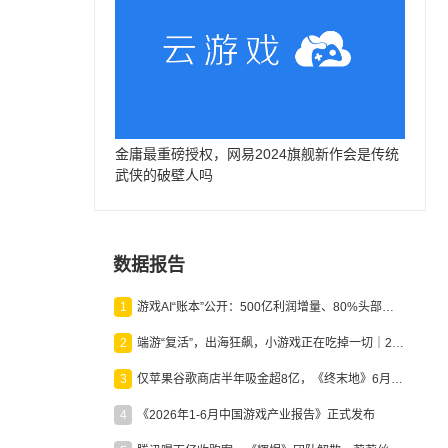
金庸最重磅授权，网易2024旗舰新作会是传统
武侠的破壁人吗
数据报告
1
游戏AI“账本”公开：500亿利润增量、80%头部入局，谁在闷声发财？
2
端游“复活”，出海狂飙，小游戏正在吃掉一切｜2026上半年产业报告
3
仅苹果谷歌商店半年吸金超8亿，《终末地》6月份收入显著回暖
4
《2026年1-6月中国游戏产业报告》正式发布