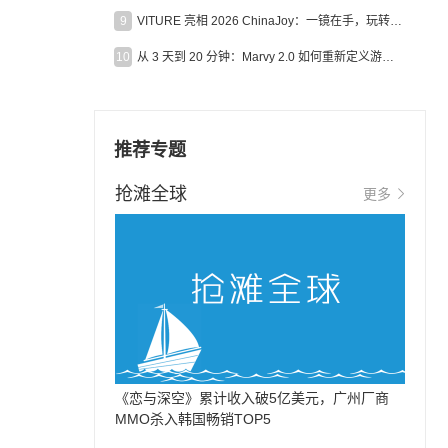
9
VITURE 亮相 2026 ChinaJoy：一镜在手，玩转全场！
10
从 3 天到 20 分钟：Marvy 2.0 如何重新定义游戏出海营销效率？
推荐专题
抢滩全球
更多
《恋与深空》累计收入破5亿美元，广州厂商
MMO杀入韩国畅销TOP5