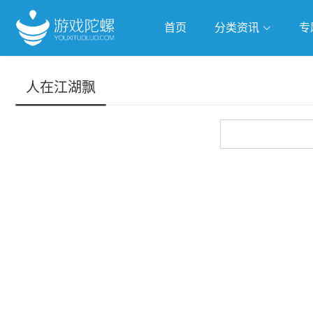
首页
分类资讯
专
抢滩全球
人工智能
武侠游
人在江湖飘
跨界Talk