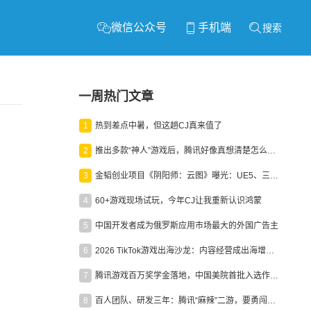
微信公众号
手机端
搜索
一周热门文章
1
热到差点中暑，但这趟CJ真来值了
2
推出多款“神人”游戏后，腾讯好像真想清楚怎么做二次元了
3
金韬创业项目《阴阳师：云图》曝光：UE5、三端互通、ARPG
4
60+游戏现场试玩，今年CJ让我重新认识鸿蒙
5
中国开发者成为俄罗斯应用市场最大的外国广告主
6
2026 TikTok游戏出海沙龙：内容经营成出海增长新引擎
7
腾讯游戏百万奖学金落地，中国美院首批入选作品获业内关注
8
百人团队、研发三年：腾讯“麻辣”二游，要勇闯男性恋爱市场