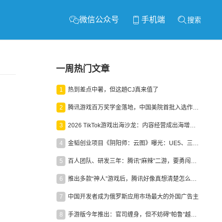
微信公众号
手机端
搜索
一周热门文章
1
热到差点中暑，但这趟CJ真来值了
2
腾讯游戏百万奖学金落地，中国美院首批入选作品获业内关注
3
2026 TikTok游戏出海沙龙：内容经营成出海增长新引擎
4
金韬创业项目《阴阳师：云图》曝光：UE5、三端互通、ARPG
5
百人团队、研发三年：腾讯“麻辣”二游，要勇闯男性恋爱市场
6
推出多款“神人”游戏后，腾讯好像真想清楚怎么做二次元了
7
中国开发者成为俄罗斯应用市场最大的外国广告主
8
手游版今年推出：官司缠身，但不妨碍“帕鲁”越来越火