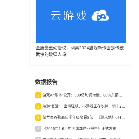
金庸最重磅授权，网易2024旗舰新作会是传统
武侠的破壁人吗
数据报告
1
游戏AI“账本”公开：500亿利润增量、80%头部入局，谁在闷声发财？
2
端游“复活”，出海狂飙，小游戏正在吃掉一切｜2026上半年产业报告
3
仅苹果谷歌商店半年吸金超8亿，《终末地》6月份收入显著回暖
4
《2026年1-6月中国游戏产业报告》正式发布