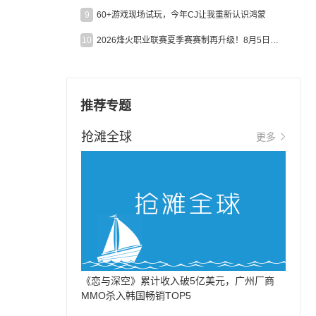
9
60+游戏现场试玩，今年CJ让我重新认识鸿蒙
10
2026烽火职业联赛夏季赛赛制再升级！8月5日起24支战队集结开战！
推荐专题
抢滩全球
更多
《恋与深空》累计收入破5亿美元，广州厂商
MMO杀入韩国畅销TOP5