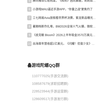
5
腾讯曝百亿收购案，《辉烬》团队解散，莉莉丝新作曝光｜陀螺周报
6
小游戏MAU逼近手游APP，“存量之战”更焦灼了
7
三七网易Avia放假看世界杯决赛，紫龙新品曝光，米哈游新作上线 | 陀螺周报
8
暑期档新作扎堆，BW2026全球人气火爆，微软XBOX大裁员|陀螺周报
9
《皮克敏 Bloom》2026上半年吸金3570万美元，中国台湾成最大市场
10
出海首年营收超1亿美元，《闪耀！优俊少女》美国市场占比达七成
游戏陀螺QQ群
110777025(手游交流群)
108587679(求职招聘群)
228523944(手游运营群)
128609517(手游发行群)