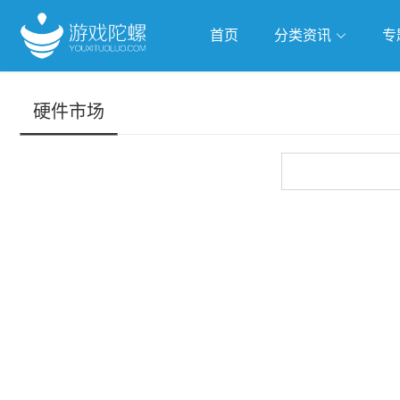
首页
分类资讯
专
抢滩全球
人工智能
武侠游
硬件市场
跨界Talk