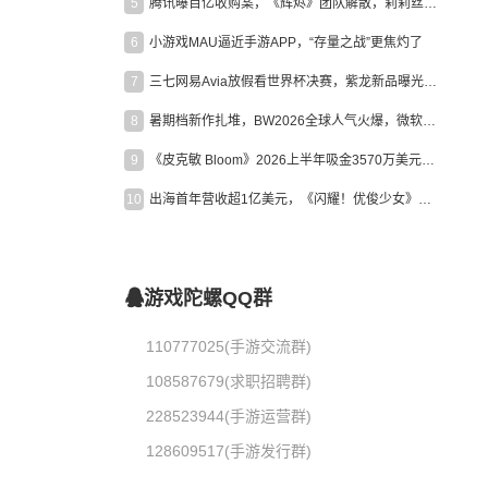
5
腾讯曝百亿收购案，《辉烬》团队解散，莉莉丝新作曝光｜陀螺周报
6
小游戏MAU逼近手游APP，“存量之战”更焦灼了
7
三七网易Avia放假看世界杯决赛，紫龙新品曝光，米哈游新作上线 | 陀螺周报
8
暑期档新作扎堆，BW2026全球人气火爆，微软XBOX大裁员|陀螺周报
9
《皮克敏 Bloom》2026上半年吸金3570万美元，中国台湾成最大市场
10
出海首年营收超1亿美元，《闪耀！优俊少女》美国市场占比达七成
游戏陀螺QQ群
110777025(手游交流群)
108587679(求职招聘群)
228523944(手游运营群)
128609517(手游发行群)