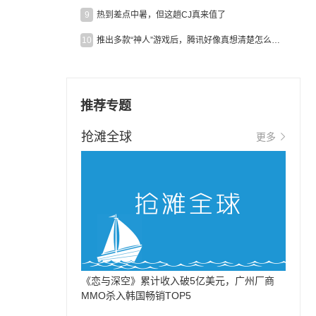
9
热到差点中暑，但这趟CJ真来值了
10
推出多款“神人”游戏后，腾讯好像真想清楚怎么做二次元了
推荐专题
抢滩全球
更多
《恋与深空》累计收入破5亿美元，广州厂商
MMO杀入韩国畅销TOP5