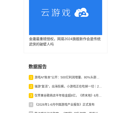
金庸最重磅授权，网易2024旗舰新作会是传统
武侠的破壁人吗
数据报告
1
游戏AI“账本”公开：500亿利润增量、80%头部入局，谁在闷声发财？
2
端游“复活”，出海狂飙，小游戏正在吃掉一切｜2026上半年产业报告
3
仅苹果谷歌商店半年吸金超8亿，《终末地》6月份收入显著回暖
4
《2026年1-6月中国游戏产业报告》正式发布