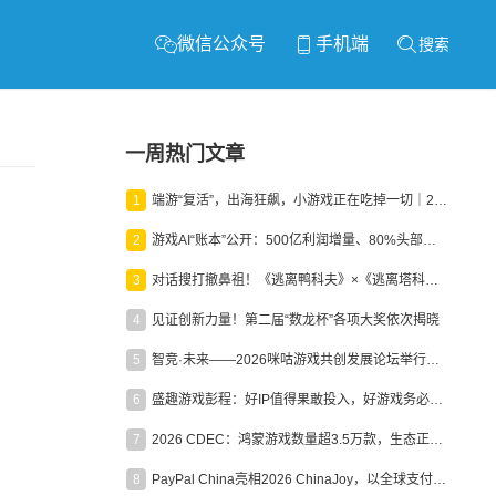
微信公众号
手机端
搜索
一周热门文章
1
端游“复活”，出海狂飙，小游戏正在吃掉一切｜2026上半年产业报告
2
游戏AI“账本”公开：500亿利润增量、80%头部入局，谁在闷声发财？
3
对话搜打撤鼻祖！《逃离鸭科夫》×《逃离塔科夫》官方线下沙龙落幕
4
见证创新力量！第二届“数龙杯”各项大奖依次揭晓
5
智竞·未来——2026咪咕游戏共创发展论坛举行：聚力精品内容、AI创作与电竞生态，共建高品质益智健康游戏社区
6
盛趣游戏彭程：好IP值得果敢投入，好游戏务必长效经营
7
2026 CDEC：鸿蒙游戏数量超3.5万款，生态正循环加速产业高质量发展
8
PayPal China亮相2026 ChinaJoy，以全球支付能力助力中国游戏企业深化全球运营