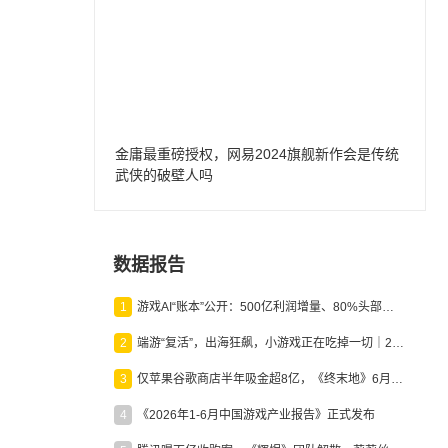
金庸最重磅授权，网易2024旗舰新作会是传统
武侠的破壁人吗
数据报告
1
游戏AI“账本”公开：500亿利润增量、80%头部入局，谁在闷声发财？
2
端游“复活”，出海狂飙，小游戏正在吃掉一切｜2026上半年产业报告
3
仅苹果谷歌商店半年吸金超8亿，《终末地》6月份收入显著回暖
4
《2026年1-6月中国游戏产业报告》正式发布