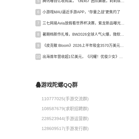
5
腾讯曝百亿收购案，《辉烬》团队解散，莉莉丝新作曝光｜陀螺周报
6
小游戏MAU逼近手游APP，“存量之战”更焦灼了
7
三七网易Avia放假看世界杯决赛，紫龙新品曝光，米哈游新作上线 | 陀螺周报
8
暑期档新作扎堆，BW2026全球人气火爆，微软XBOX大裁员|陀螺周报
9
《皮克敏 Bloom》2026上半年吸金3570万美元，中国台湾成最大市场
10
出海首年营收超1亿美元，《闪耀！优俊少女》美国市场占比达七成
游戏陀螺QQ群
110777025(手游交流群)
108587679(求职招聘群)
228523944(手游运营群)
128609517(手游发行群)