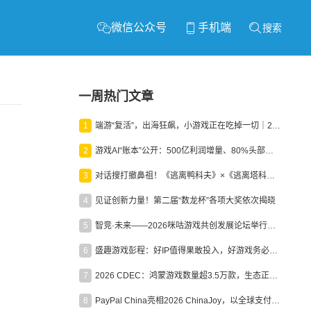
微信公众号
手机端
搜索
一周热门文章
1
端游“复活”，出海狂飙，小游戏正在吃掉一切｜2026上半年产业报告
2
游戏AI“账本”公开：500亿利润增量、80%头部入局，谁在闷声发财？
3
对话搜打撤鼻祖！《逃离鸭科夫》×《逃离塔科夫》官方线下沙龙落幕
4
见证创新力量！第二届“数龙杯”各项大奖依次揭晓
5
智竞·未来——2026咪咕游戏共创发展论坛举行：聚力精品内容、AI创作与电竞生态，共建高品质益智健康游戏社区
6
盛趣游戏彭程：好IP值得果敢投入，好游戏务必长效经营
7
2026 CDEC：鸿蒙游戏数量超3.5万款，生态正循环加速产业高质量发展
8
PayPal China亮相2026 ChinaJoy，以全球支付能力助力中国游戏企业深化全球运营