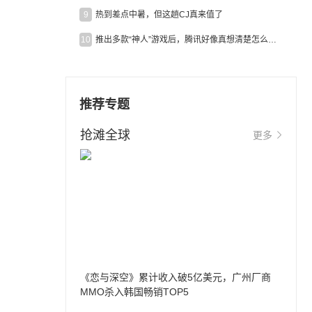
9
热到差点中暑，但这趟CJ真来值了
10
推出多款“神人”游戏后，腾讯好像真想清楚怎么做二次元了
推荐专题
抢滩全球
更多
《恋与深空》累计收入破5亿美元，广州厂商
MMO杀入韩国畅销TOP5