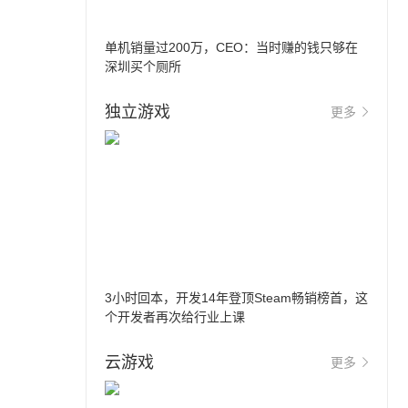
单机销量过200万，CEO：当时赚的钱只够在
深圳买个厕所
独立游戏
更多
3小时回本，开发14年登顶Steam畅销榜首，这
个开发者再次给行业上课
云游戏
更多