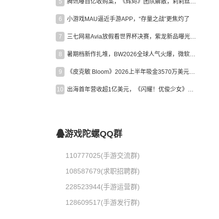
5
腾讯曝百亿收购案，《辉烬》团队解散，莉莉丝新作曝光｜陀螺周报
6
小游戏MAU逼近手游APP，“存量之战”更焦灼了
7
三七网易Avia放假看世界杯决赛，紫龙新品曝光，米哈游新作上线 | 陀螺周报
8
暑期档新作扎堆，BW2026全球人气火爆，微软XBOX大裁员|陀螺周报
9
《皮克敏 Bloom》2026上半年吸金3570万美元，中国台湾成最大市场
10
出海首年营收超1亿美元，《闪耀！优俊少女》美国市场占比达七成
游戏陀螺QQ群
110777025(手游交流群)
108587679(求职招聘群)
228523944(手游运营群)
128609517(手游发行群)