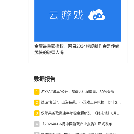
金庸最重磅授权，网易2024旗舰新作会是传统
武侠的破壁人吗
数据报告
1
游戏AI“账本”公开：500亿利润增量、80%头部入局，谁在闷声发财？
2
端游“复活”，出海狂飙，小游戏正在吃掉一切｜2026上半年产业报告
3
仅苹果谷歌商店半年吸金超8亿，《终末地》6月份收入显著回暖
4
《2026年1-6月中国游戏产业报告》正式发布