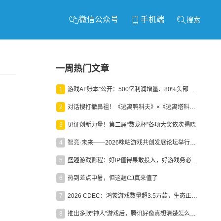
微信公众号
手机端
搜索
一周热门文章
1
游戏AI“账本”公开：500亿利润增量、80%头部入局，谁在闷声发财？
2
对话搜打撤鼻祖！《逃离鸭科夫》×《逃离塔科夫》官方线下沙龙落幕
3
见证创新力量！第二届“数龙杯”各项大奖依次揭晓
4
智竞·未来——2026咪咕游戏共创发展论坛举行：聚力精品内容、AI创作与电竞生态，共建高品质益智健康游戏社区
5
盛趣游戏彭程：好IP值得果敢投入，好游戏务必长效经营
6
热到差点中暑，但这趟CJ真来值了
7
2026 CDEC：鸿蒙游戏数量超3.5万款，生态正循环加速产业高质量发展
8
推出多款“神人”游戏后，腾讯好像真想清楚怎么做二次元了