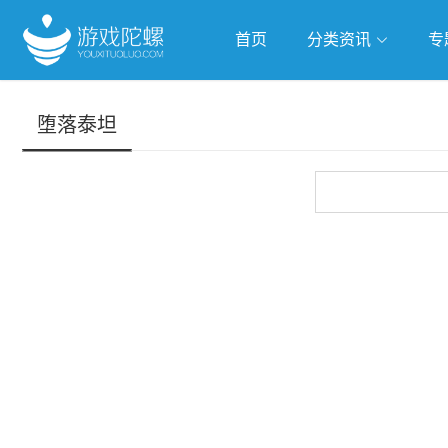
首页
分类资讯
专
抢滩全球
人工智能
武侠游
堕落泰坦
跨界Talk