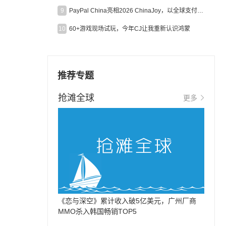
9
PayPal China亮相2026 ChinaJoy，以全球支付能力助力中国游戏企业深化全球运营
10
60+游戏现场试玩，今年CJ让我重新认识鸿蒙
推荐专题
抢滩全球
更多
《恋与深空》累计收入破5亿美元，广州厂商
MMO杀入韩国畅销TOP5