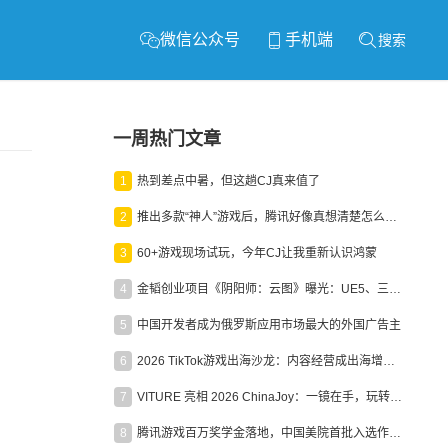
微信公众号
手机端
搜索
一周热门文章
1
热到差点中暑，但这趟CJ真来值了
2
推出多款“神人”游戏后，腾讯好像真想清楚怎么做二次元了
3
60+游戏现场试玩，今年CJ让我重新认识鸿蒙
4
金韬创业项目《阴阳师：云图》曝光：UE5、三端互通、ARPG
5
中国开发者成为俄罗斯应用市场最大的外国广告主
6
2026 TikTok游戏出海沙龙：内容经营成出海增长新引擎
7
VITURE 亮相 2026 ChinaJoy：一镜在手，玩转全场！
8
腾讯游戏百万奖学金落地，中国美院首批入选作品获业内关注