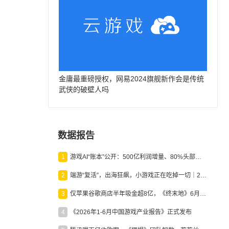
金庸最重磅授权，网易2024旗舰新作会是传统
武侠的破壁人吗
数据报告
1
游戏AI“账本”公开：500亿利润增量、80%头部入局，谁在闷声发财？
2
端游“复活”，出海狂飙，小游戏正在吃掉一切｜2026上半年产业报告
3
仅苹果谷歌商店半年吸金超8亿，《终末地》6月份收入显著回暖
4
《2026年1-6月中国游戏产业报告》正式发布