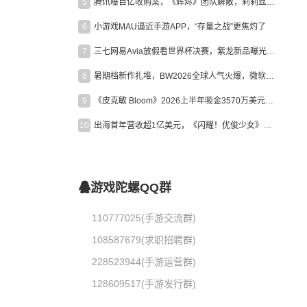
5
腾讯曝百亿收购案，《辉烬》团队解散，莉莉丝新作曝光｜陀螺周报
6
小游戏MAU逼近手游APP，“存量之战”更焦灼了
7
三七网易Avia放假看世界杯决赛，紫龙新品曝光，米哈游新作上线 | 陀螺周报
8
暑期档新作扎堆，BW2026全球人气火爆，微软XBOX大裁员|陀螺周报
9
《皮克敏 Bloom》2026上半年吸金3570万美元，中国台湾成最大市场
10
出海首年营收超1亿美元，《闪耀！优俊少女》美国市场占比达七成
游戏陀螺QQ群
110777025(手游交流群)
108587679(求职招聘群)
228523944(手游运营群)
128609517(手游发行群)