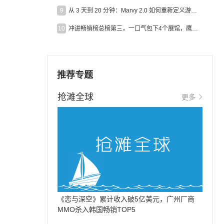
9
从 3 天到 20 分钟：Marvy 2.0 如何重新定义游戏出海营销效率？
10
冲进畅销榜总榜第三，一口气包下4个展馆，鹰角把嘉年华做爆了
推荐专题
抢滩全球
更多
《恋与深空》累计收入破5亿美元，广州厂商
MMO杀入韩国畅销TOP5