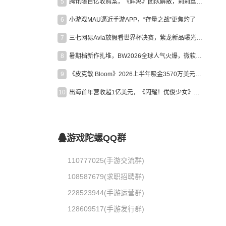
5
腾讯曝百亿收购案，《辉烬》团队解散，莉莉丝新作曝光｜陀螺周报
6
小游戏MAU逼近手游APP，“存量之战”更焦灼了
7
三七网易Avia放假看世界杯决赛，紫龙新品曝光，米哈游新作上线 | 陀螺周报
8
暑期档新作扎堆，BW2026全球人气火爆，微软XBOX大裁员|陀螺周报
9
《皮克敏 Bloom》2026上半年吸金3570万美元，中国台湾成最大市场
10
出海首年营收超1亿美元，《闪耀！优俊少女》美国市场占比达七成
游戏陀螺QQ群
110777025(手游交流群)
108587679(求职招聘群)
228523944(手游运营群)
128609517(手游发行群)