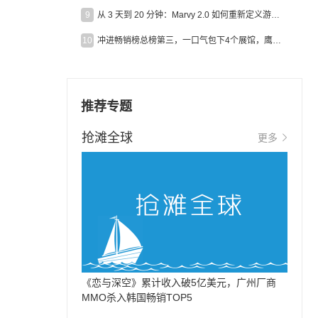
9
从 3 天到 20 分钟：Marvy 2.0 如何重新定义游戏出海营销效率？
10
冲进畅销榜总榜第三，一口气包下4个展馆，鹰角把嘉年华做爆了
推荐专题
抢滩全球
更多
《恋与深空》累计收入破5亿美元，广州厂商
MMO杀入韩国畅销TOP5