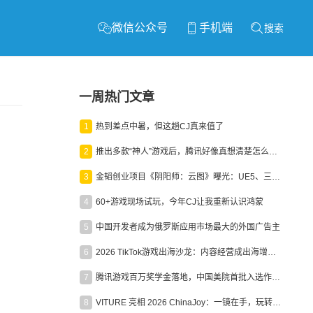
微信公众号
手机端
搜索
一周热门文章
1
热到差点中暑，但这趟CJ真来值了
2
推出多款“神人”游戏后，腾讯好像真想清楚怎么做二次元了
3
金韬创业项目《阴阳师：云图》曝光：UE5、三端互通、ARPG
4
60+游戏现场试玩，今年CJ让我重新认识鸿蒙
5
中国开发者成为俄罗斯应用市场最大的外国广告主
6
2026 TikTok游戏出海沙龙：内容经营成出海增长新引擎
7
腾讯游戏百万奖学金落地，中国美院首批入选作品获业内关注
8
VITURE 亮相 2026 ChinaJoy：一镜在手，玩转全场！