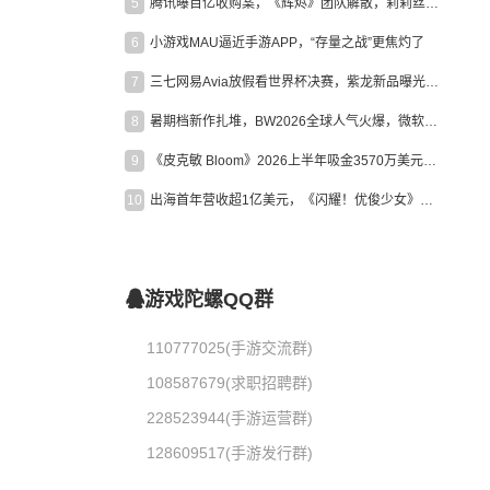
5
腾讯曝百亿收购案，《辉烬》团队解散，莉莉丝新作曝光｜陀螺周报
6
小游戏MAU逼近手游APP，“存量之战”更焦灼了
7
三七网易Avia放假看世界杯决赛，紫龙新品曝光，米哈游新作上线 | 陀螺周报
8
暑期档新作扎堆，BW2026全球人气火爆，微软XBOX大裁员|陀螺周报
9
《皮克敏 Bloom》2026上半年吸金3570万美元，中国台湾成最大市场
10
出海首年营收超1亿美元，《闪耀！优俊少女》美国市场占比达七成
游戏陀螺QQ群
110777025(手游交流群)
108587679(求职招聘群)
228523944(手游运营群)
128609517(手游发行群)