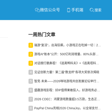
微信公众号
手机端
搜索
一周热门文章
1
端游“复活”，出海狂飙，小游戏正在吃掉一切｜2026上半年产业报告
2
游戏AI“账本”公开：500亿利润增量、80%头部入局，谁在闷声发财？
3
对话搜打撤鼻祖！《逃离鸭科夫》×《逃离塔科夫》官方线下沙龙落幕
4
见证创新力量！第二届“数龙杯”各项大奖依次揭晓
5
智竞·未来——2026咪咕游戏共创发展论坛举行：聚力精品内容、AI创作与电竞生态，共建高品质益智健康游戏社区
6
盛趣游戏彭程：好IP值得果敢投入，好游戏务必长效经营
7
2026 CDEC：鸿蒙游戏数量超3.5万款，生态正循环加速产业高质量发展
8
PayPal China亮相2026 ChinaJoy，以全球支付能力助力中国游戏企业深化全球运营