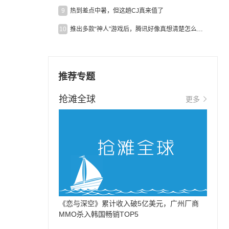
9
热到差点中暑，但这趟CJ真来值了
10
推出多款“神人”游戏后，腾讯好像真想清楚怎么做二次元了
推荐专题
抢滩全球
更多
《恋与深空》累计收入破5亿美元，广州厂商
MMO杀入韩国畅销TOP5