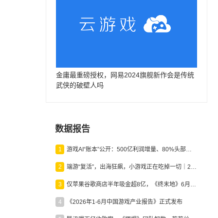
金庸最重磅授权，网易2024旗舰新作会是传统
武侠的破壁人吗
数据报告
1
游戏AI“账本”公开：500亿利润增量、80%头部入局，谁在闷声发财？
2
端游“复活”，出海狂飙，小游戏正在吃掉一切｜2026上半年产业报告
3
仅苹果谷歌商店半年吸金超8亿，《终末地》6月份收入显著回暖
4
《2026年1-6月中国游戏产业报告》正式发布