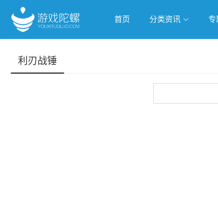
首页
分类资讯
专
抢滩全球
人工智能
武侠游
利刃战锤
跨界Talk