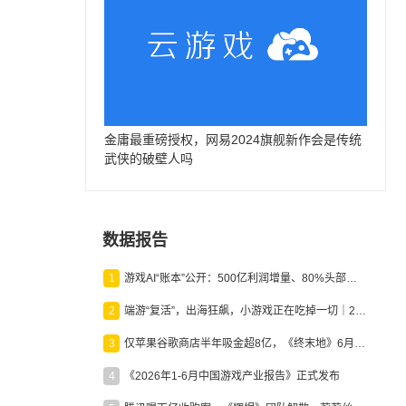
金庸最重磅授权，网易2024旗舰新作会是传统
武侠的破壁人吗
数据报告
1
游戏AI“账本”公开：500亿利润增量、80%头部入局，谁在闷声发财？
2
端游“复活”，出海狂飙，小游戏正在吃掉一切｜2026上半年产业报告
3
仅苹果谷歌商店半年吸金超8亿，《终末地》6月份收入显著回暖
4
《2026年1-6月中国游戏产业报告》正式发布