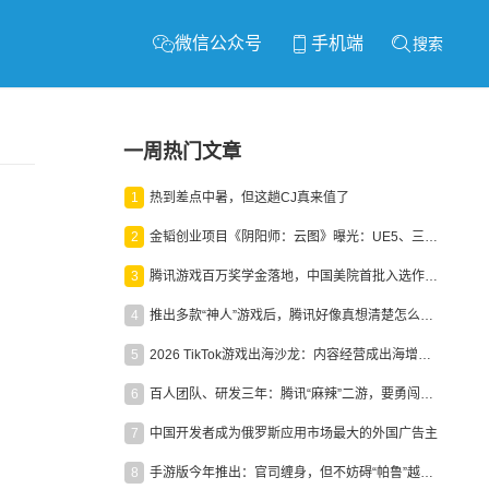
微信公众号
手机端
搜索
一周热门文章
1
热到差点中暑，但这趟CJ真来值了
2
金韬创业项目《阴阳师：云图》曝光：UE5、三端互通、ARPG
3
腾讯游戏百万奖学金落地，中国美院首批入选作品获业内关注
4
推出多款“神人”游戏后，腾讯好像真想清楚怎么做二次元了
5
2026 TikTok游戏出海沙龙：内容经营成出海增长新引擎
6
百人团队、研发三年：腾讯“麻辣”二游，要勇闯男性恋爱市场
7
中国开发者成为俄罗斯应用市场最大的外国广告主
8
手游版今年推出：官司缠身，但不妨碍“帕鲁”越来越火