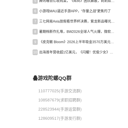
5
腾讯曝百亿收购案，《辉烬》团队解散，莉莉丝新作曝光｜陀螺周报
6
小游戏MAU逼近手游APP，“存量之战”更焦灼了
7
三七网易Avia放假看世界杯决赛，紫龙新品曝光，米哈游新作上线 | 陀螺周报
8
暑期档新作扎堆，BW2026全球人气火爆，微软XBOX大裁员|陀螺周报
9
《皮克敏 Bloom》2026上半年吸金3570万美元，中国台湾成最大市场
10
出海首年营收超1亿美元，《闪耀！优俊少女》美国市场占比达七成
游戏陀螺QQ群
110777025(手游交流群)
108587679(求职招聘群)
228523944(手游运营群)
128609517(手游发行群)