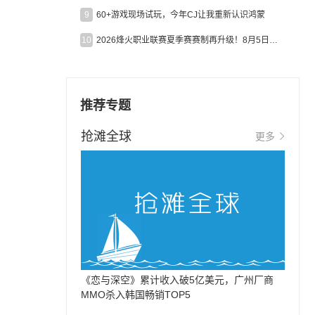
9
60+游戏现场试玩，今年CJ让我重新认识鸿蒙
10
2026烽火职业联赛夏季赛赛制再升级！8月5日起24支战队集结开战！
推荐专题
抢滩全球
更多
《恋与深空》累计收入破5亿美元，广州厂商
MMO杀入韩国畅销TOP5