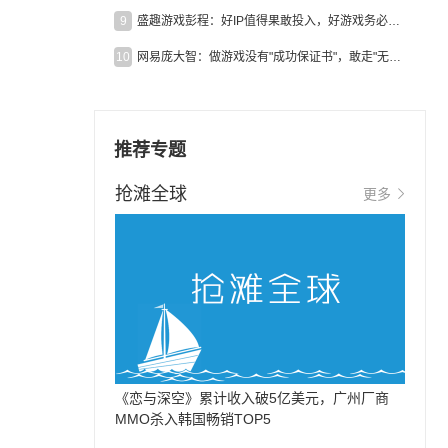
9
盛趣游戏彭程：好IP值得果敢投入，好游戏务必长效经营
10
网易庞大智：做游戏没有"成功保证书"，敢走"无人区"才是真原创
推荐专题
抢滩全球
更多
《恋与深空》累计收入破5亿美元，广州厂商
MMO杀入韩国畅销TOP5