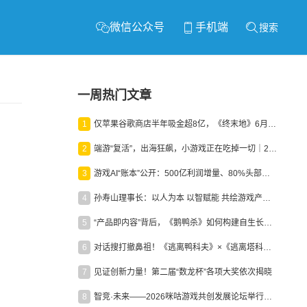
微信公众号
手机端
搜索
一周热门文章
1
仅苹果谷歌商店半年吸金超8亿，《终末地》6月份收入显著回暖
2
端游“复活”，出海狂飙，小游戏正在吃掉一切｜2026上半年产业报告
3
游戏AI“账本”公开：500亿利润增量、80%头部入局，谁在闷声发财？
4
孙寿山理事长：以人为本 以智赋能 共绘游戏产业高质量发展新图景
5
“产品即内容”背后，《鹅鸭杀》如何构建自生长生态？
6
对话搜打撤鼻祖！《逃离鸭科夫》×《逃离塔科夫》官方线下沙龙落幕
7
见证创新力量！第二届“数龙杯”各项大奖依次揭晓
8
智竞·未来——2026咪咕游戏共创发展论坛举行：聚力精品内容、AI创作与电竞生态，共建高品质益智健康游戏社区