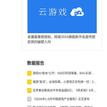
金庸最重磅授权，网易2024旗舰新作会是传统
武侠的破壁人吗
数据报告
1
游戏AI“账本”公开：500亿利润增量、80%头部入局，谁在闷声发财？
2
端游“复活”，出海狂飙，小游戏正在吃掉一切｜2026上半年产业报告
3
仅苹果谷歌商店半年吸金超8亿，《终末地》6月份收入显著回暖
4
《2026年1-6月中国游戏产业报告》正式发布