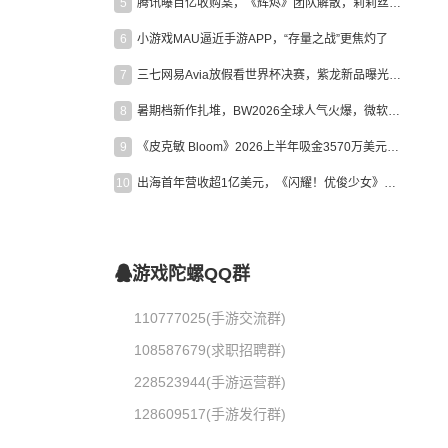
5
腾讯曝百亿收购案，《辉烬》团队解散，莉莉丝新作曝光｜陀螺周报
6
小游戏MAU逼近手游APP，“存量之战”更焦灼了
7
三七网易Avia放假看世界杯决赛，紫龙新品曝光，米哈游新作上线 | 陀螺周报
8
暑期档新作扎堆，BW2026全球人气火爆，微软XBOX大裁员|陀螺周报
9
《皮克敏 Bloom》2026上半年吸金3570万美元，中国台湾成最大市场
10
出海首年营收超1亿美元，《闪耀！优俊少女》美国市场占比达七成
游戏陀螺QQ群
110777025(手游交流群)
108587679(求职招聘群)
228523944(手游运营群)
128609517(手游发行群)