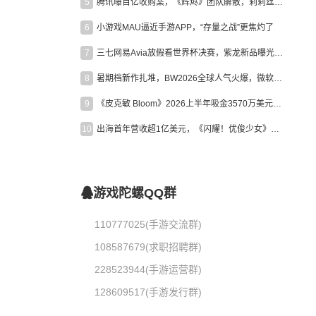
5
腾讯曝百亿收购案，《辉烬》团队解散，莉莉丝新作曝光｜陀螺周报
6
小游戏MAU逼近手游APP，“存量之战”更焦灼了
7
三七网易Avia放假看世界杯决赛，紫龙新品曝光，米哈游新作上线 | 陀螺周报
8
暑期档新作扎堆，BW2026全球人气火爆，微软XBOX大裁员|陀螺周报
9
《皮克敏 Bloom》2026上半年吸金3570万美元，中国台湾成最大市场
10
出海首年营收超1亿美元，《闪耀！优俊少女》美国市场占比达七成
游戏陀螺QQ群
110777025(手游交流群)
108587679(求职招聘群)
228523944(手游运营群)
128609517(手游发行群)