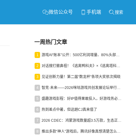
微信公众号
手机端
搜索
一周热门文章
1
游戏AI“账本”公开：500亿利润增量、80%头部入局，谁在闷声发财？
2
对话搜打撤鼻祖！《逃离鸭科夫》×《逃离塔科夫》官方线下沙龙落幕
3
见证创新力量！第二届“数龙杯”各项大奖依次揭晓
4
智竞·未来——2026咪咕游戏共创发展论坛举行：聚力精品内容、AI创作与电竞生态，共建高品质益智健康游戏社区
5
盛趣游戏彭程：好IP值得果敢投入，好游戏务必长效经营
6
热到差点中暑，但这趟CJ真来值了
7
2026 CDEC：鸿蒙游戏数量超3.5万款，生态正循环加速产业高质量发展
8
推出多款“神人”游戏后，腾讯好像真想清楚怎么做二次元了