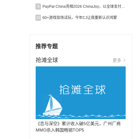
9
PayPal China亮相2026 ChinaJoy，以全球支付能力助力中国游戏企业深化全球运营
10
60+游戏现场试玩，今年CJ让我重新认识鸿蒙
推荐专题
抢滩全球
更多
《恋与深空》累计收入破5亿美元，广州厂商
MMO杀入韩国畅销TOP5