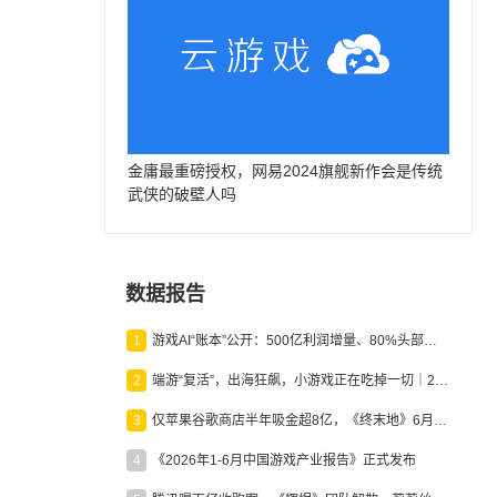
金庸最重磅授权，网易2024旗舰新作会是传统
武侠的破壁人吗
数据报告
1
游戏AI“账本”公开：500亿利润增量、80%头部入局，谁在闷声发财？
2
端游“复活”，出海狂飙，小游戏正在吃掉一切｜2026上半年产业报告
3
仅苹果谷歌商店半年吸金超8亿，《终末地》6月份收入显著回暖
4
《2026年1-6月中国游戏产业报告》正式发布