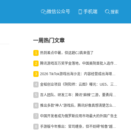
微信公众号
手机端
搜索
一周热门文章
1
热到差点中暑，但这趟CJ真来值了
2
腾讯游戏百万奖学金落地，中国美院首批入选作品获业内关注
3
2026 TikTok游戏出海沙龙：内容经营成出海增长新引擎
4
金韬创业项目《阴阳师：云图》曝光：UE5、三端互通、ARPG
5
百人团队、研发三年：腾讯“麻辣”二游，要勇闯男性恋爱市场
6
推出多款“神人”游戏后，腾讯好像真想清楚怎么做二次元了
7
中国开发者成为俄罗斯应用市场最大的外国广告主
8
手游版今年推出：官司缠身，但不妨碍“帕鲁”越来越火