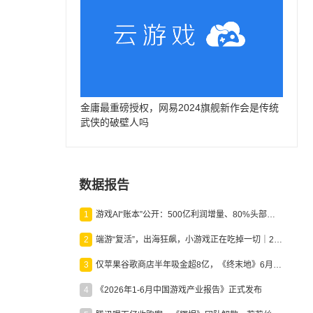
金庸最重磅授权，网易2024旗舰新作会是传统
武侠的破壁人吗
数据报告
1
游戏AI“账本”公开：500亿利润增量、80%头部入局，谁在闷声发财？
2
端游“复活”，出海狂飙，小游戏正在吃掉一切｜2026上半年产业报告
3
仅苹果谷歌商店半年吸金超8亿，《终末地》6月份收入显著回暖
4
《2026年1-6月中国游戏产业报告》正式发布