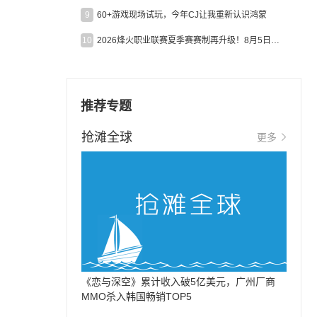
9
60+游戏现场试玩，今年CJ让我重新认识鸿蒙
10
2026烽火职业联赛夏季赛赛制再升级！8月5日起24支战队集结开战！
推荐专题
抢滩全球
更多
《恋与深空》累计收入破5亿美元，广州厂商
MMO杀入韩国畅销TOP5