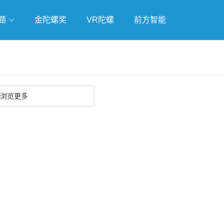
题
金陀螺奖
VR陀螺
前方智能
独立游戏
云游戏
跨界Talk
浏览更多