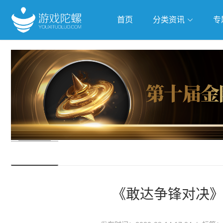
首页
分类资讯
专
抢滩全球
人工智能
武侠游
跨界Talk
《敢达争锋对决》