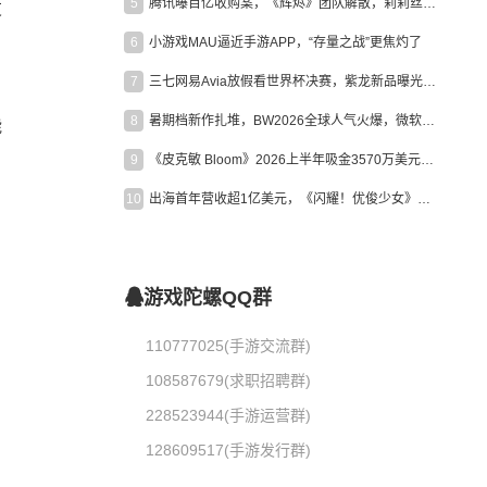
5
腾讯曝百亿收购案，《辉烬》团队解散，莉莉丝新作曝光｜陀螺周报
友
6
小游戏MAU逼近手游APP，“存量之战”更焦灼了
7
三七网易Avia放假看世界杯决赛，紫龙新品曝光，米哈游新作上线 | 陀螺周报
8
暑期档新作扎堆，BW2026全球人气火爆，微软XBOX大裁员|陀螺周报
能
9
《皮克敏 Bloom》2026上半年吸金3570万美元，中国台湾成最大市场
10
出海首年营收超1亿美元，《闪耀！优俊少女》美国市场占比达七成
游戏陀螺QQ群
110777025(手游交流群)
108587679(求职招聘群)
228523944(手游运营群)
128609517(手游发行群)