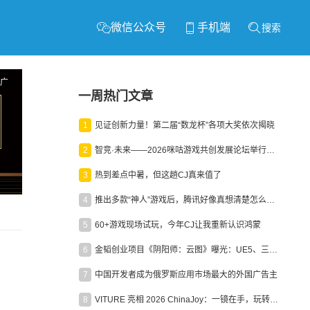
微信公众号
手机端
搜索
广
一周热门文章
1
见证创新力量！第二届“数龙杯”各项大奖依次揭晓
2
智竞·未来——2026咪咕游戏共创发展论坛举行：聚力精品内容、AI创作与电竞生态，共建高品质益智健康游戏社区
3
热到差点中暑，但这趟CJ真来值了
4
推出多款“神人”游戏后，腾讯好像真想清楚怎么做二次元了
5
60+游戏现场试玩，今年CJ让我重新认识鸿蒙
6
金韬创业项目《阴阳师：云图》曝光：UE5、三端互通、ARPG
7
中国开发者成为俄罗斯应用市场最大的外国广告主
8
VITURE 亮相 2026 ChinaJoy：一镜在手，玩转全场！