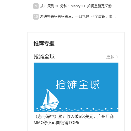
9
从 3 天到 20 分钟：Marvy 2.0 如何重新定义游戏出海营销效率？
10
冲进畅销榜总榜第三，一口气包下4个展馆，鹰角把嘉年华做爆了
推荐专题
抢滩全球
更多
《恋与深空》累计收入破5亿美元，广州厂商
MMO杀入韩国畅销TOP5