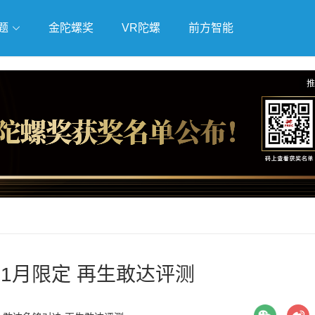
题
金陀螺奖
VR陀螺
前方智能
戏
独立游戏
云游戏
推
1月限定 再生敢达评测