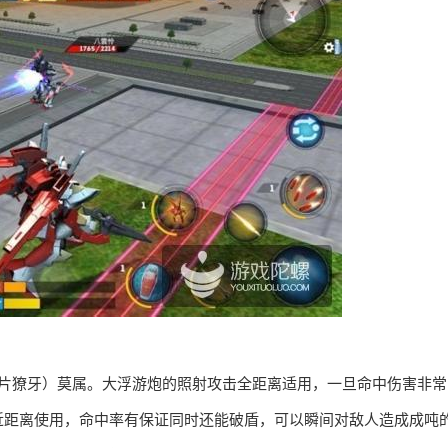
翅片獠牙）莫属。大浮游炮的照射攻击全距离适用，一旦命中伤害非常
近距离使用，命中率有保证同时还能破盾，可以瞬间对敌人造成成吨