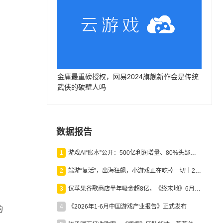
金庸最重磅授权，网易2024旗舰新作会是传统
武侠的破壁人吗
数据报告
1
游戏AI“账本”公开：500亿利润增量、80%头部入局，谁在闷声发财？
2
端游“复活”，出海狂飙，小游戏正在吃掉一切｜2026上半年产业报告
3
仅苹果谷歌商店半年吸金超8亿，《终末地》6月份收入显著回暖
4
《2026年1-6月中国游戏产业报告》正式发布
的