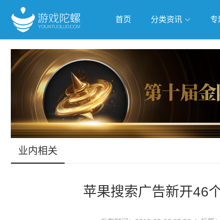
首页
分类资讯
专
抢滩全球
人工智能
武侠游
跨界Talk
业内相关
苹果搜索广告新开46个