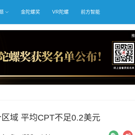
题
金陀螺奖
VR陀螺
前方智能
戏
独立游戏
云游戏
推
区域 平均CPT不足0.2美元