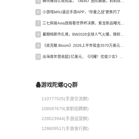
5
腾讯曝百亿收购案，《辉烬》团队解散，莉莉丝新作曝光｜陀螺周报
6
小游戏MAU逼近手游APP，“存量之战”更焦灼了
7
三七网易Avia放假看世界杯决赛，紫龙新品曝光，米哈游新作上线 | 陀螺周报
8
暑期档新作扎堆，BW2026全球人气火爆，微软XBOX大裁员|陀螺周报
9
《皮克敏 Bloom》2026上半年吸金3570万美元，中国台湾成最大市场
10
出海首年营收超1亿美元，《闪耀！优俊少女》美国市场占比达七成
，
游戏陀螺QQ群
110777025(手游交流群)
108587679(求职招聘群)
228523944(手游运营群)
128609517(手游发行群)