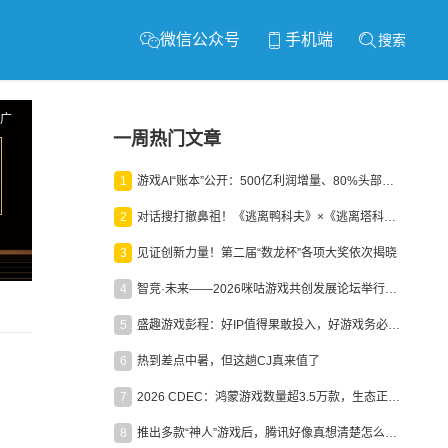
微信公众号
手机端
搜索
广
一周热门文章
1
游戏AI“账本”公开：500亿利润增量、80%头部入局，谁在闷声发财？
2
对话搜打撤鼻祖！《逃离鸭科夫》×《逃离塔科夫》官方线下沙龙落幕
3
见证创新力量！第二届“数龙杯”各项大奖依次揭晓
4
智竞·未来——2026咪咕游戏共创发展论坛举行：聚力精品内容、AI创作与电竞生态，共建高品质益智健康游戏社区
5
盛趣游戏彭程：好IP值得果敢投入，好游戏务必长效经营
6
热到差点中暑，但这趟CJ真来值了
7
2026 CDEC：鸿蒙游戏数量超3.5万款，生态正循环加速产业高质量发展
8
推出多款“神人”游戏后，腾讯好像真想清楚怎么做二次元了