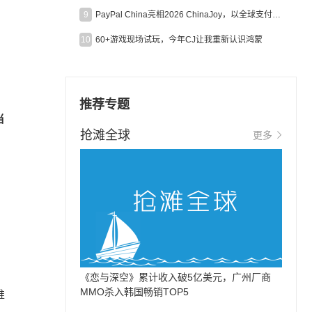
9
PayPal China亮相2026 ChinaJoy，以全球支付能力助力中国游戏企业深化全球运营
10
60+游戏现场试玩，今年CJ让我重新认识鸿蒙
推荐专题
当
抢滩全球
更多
《恋与深空》累计收入破5亿美元，广州厂商
MMO杀入韩国畅销TOP5
推