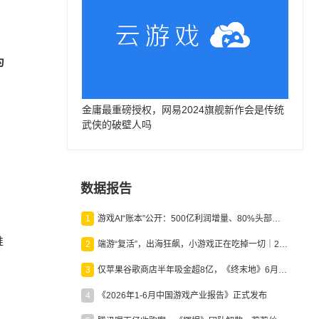
为
金庸最重磅授权，网易2024旗舰新作会是传统
武侠的破壁人吗
数据报告
1
游戏AI“账本”公开：500亿利润增量、80%头部入局，谁在闷声发财？
推
2
端游“复活”，出海狂飙，小游戏正在吃掉一切｜2026上半年产业报告
3
仅苹果谷歌商店半年吸金超8亿，《终末地》6月份收入显著回暖
4
《2026年1-6月中国游戏产业报告》正式发布