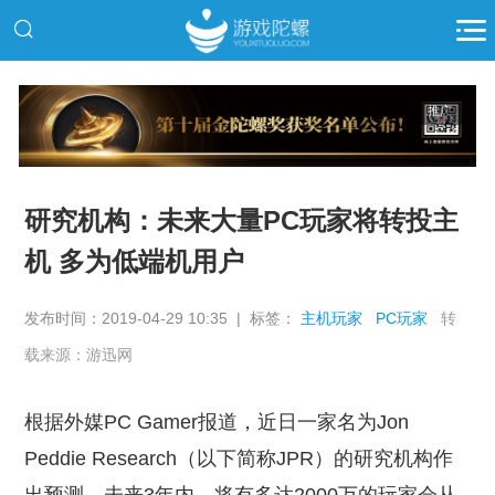
推广
研究机构：未来大量PC玩家将转投主
机 多为低端机用户
发布时间：2019-04-29 10:35 | 标签：
主机玩家
PC玩家
转
载来源：游迅网
根据外媒PC Gamer报道，近日一家名为Jon
Peddie Research（以下简称JPR）的研究机构作