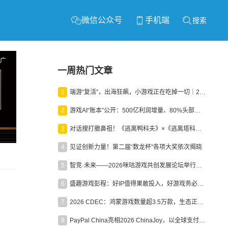
微信公众号
手机端
搜索
广
一周热门文章
1
端游“复活”，出海狂飙，小游戏正在吃掉一切｜2026上半年产业报告
2
游戏AI“账本”公开：500亿利润增量、80%头部入局，谁在闷声发财？
3
对话搜打撤鼻祖！《逃离鸭科夫》×《逃离塔科夫》官方线下沙龙落幕
4
见证创新力量！第二届“数龙杯”各项大奖依次揭晓
5
智竞·未来——2026咪咕游戏共创发展论坛举行：聚力精品内容、AI创作与电竞生态，共建高品质益智健康游戏社区
6
盛趣游戏彭程：好IP值得果敢投入，好游戏务必长效经营
7
2026 CDEC：鸿蒙游戏数量超3.5万款，生态正循环加速产业高质量发展
8
PayPal China亮相2026 ChinaJoy，以全球支付能力助力中国游戏企业深化全球运营