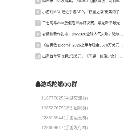
5
腾讯曝百亿收购案，《辉烬》团队解散，莉莉丝新作曝光｜陀螺周报
6
小游戏MAU逼近手游APP，“存量之战”更焦灼了
7
三七网易Avia放假看世界杯决赛，紫龙新品曝光，米哈游新作上线 | 陀螺周报
8
暑期档新作扎堆，BW2026全球人气火爆，微软XBOX大裁员|陀螺周报
9
《皮克敏 Bloom》2026上半年吸金3570万美元，中国台湾成最大市场
10
出海首年营收超1亿美元，《闪耀！优俊少女》美国市场占比达七成
游戏陀螺QQ群
110777025(手游交流群)
108587679(求职招聘群)
228523944(手游运营群)
128609517(手游发行群)