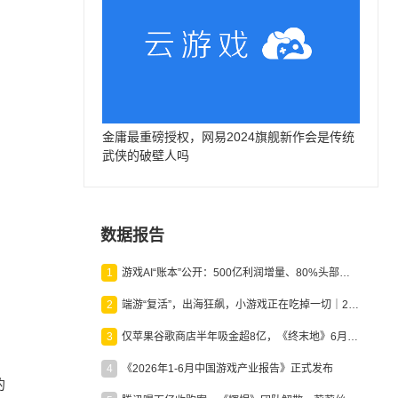
金庸最重磅授权，网易2024旗舰新作会是传统
武侠的破壁人吗
数据报告
1
游戏AI“账本”公开：500亿利润增量、80%头部入局，谁在闷声发财？
2
端游“复活”，出海狂飙，小游戏正在吃掉一切｜2026上半年产业报告
3
仅苹果谷歌商店半年吸金超8亿，《终末地》6月份收入显著回暖
4
《2026年1-6月中国游戏产业报告》正式发布
的