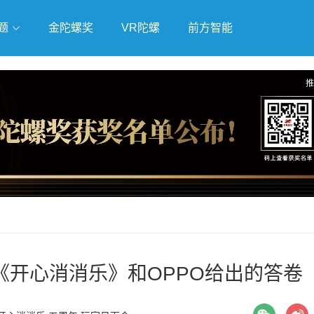
题
金陀螺奖
VR陀螺
前方智能
戏
独立游戏
云游戏
推
开心消消乐》和OPPO给出的答卷