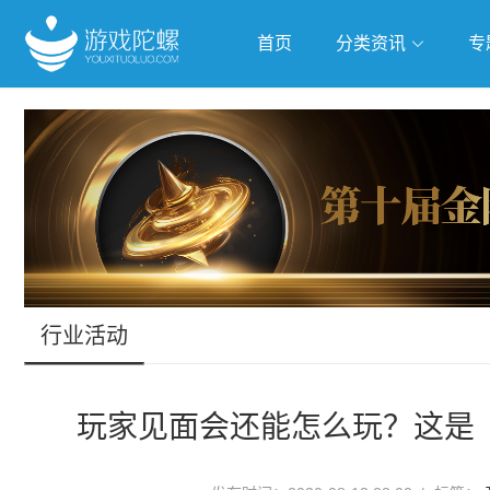
首页
分类资讯
专
抢滩全球
人工智能
武侠游
跨界Talk
行业活动
玩家见面会还能怎么玩？这是《