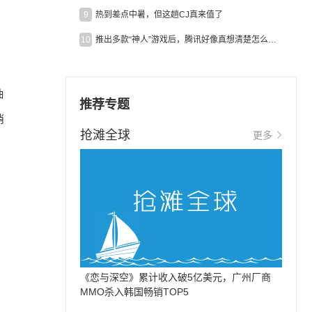
9
热到差点中暑，但这趟CJ真来值了
10
推出多款“神人”游戏后，腾讯好像真想清楚怎么做二次元了
抽
推荐专题
消
抢滩全球
更多
《恋与深空》累计收入破5亿美元，广州厂商
MMO杀入韩国畅销TOP5