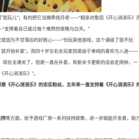
了就玩儿”；有的把它当做牵线月老——“相亲对象因《开心消消乐》
—“支撑着自己度过每个难熬的夜晚与白天。”
是因为不甘落后的好胜心——“也玩其他游戏，这个满级了就不玩
就开始补星”。而四十岁左右女玩家则是由于单纯的喜欢与入迷——
。现在全通关了，但是一直在补星，有新关卡更新的话会定闹钟，一
《开心消消乐》”。
都是《开心消消乐》的忠实粉丝，五年来一直支持着《开心消消乐》
扶持
等方面，给予游戏厂商一系列扶持政策，进一步赋能开发者，助