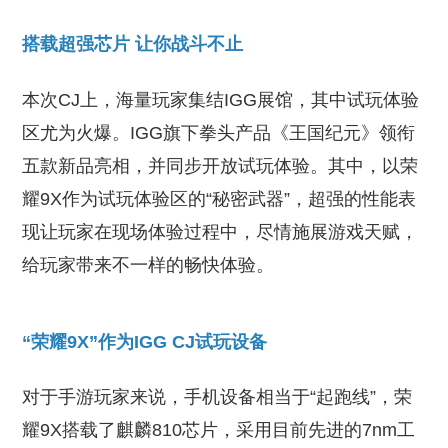
搭载超强芯片 让你战斗不止
本次CJ上，海量玩家集结IGG展馆，其中试玩体验
区尤为火爆。IGG旗下拳头产品《王国纪元》领衔
五款新品亮相，并同步开放试玩体验。其中，以荣
耀9X作为试玩体验区的“秘密武器”，超强的性能表
现让玩家在现场体验过程中，尽情施展游戏天赋，
给玩家带来不一样的畅快体验。
“荣耀9X”作为IGG CJ试玩设备
对于手游玩家来说，手机设备相当于“起跑线”，荣
耀9X搭载了麒麟810芯片，采用目前先进的7nm工