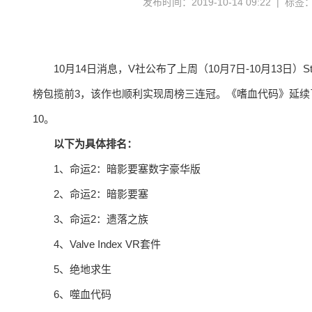
发布时间：2019-10-14 09:22 | 标签
10月14日消息，V社公布了上周（10月7日-10月13日）St
榜包揽前3，该作也顺利实现周榜三连冠。《嗜血代码》延续了上周的势
10。
以下为具体排名：
1、命运2：暗影要塞数字豪华版
2、命运2：暗影要塞
3、命运2：遗落之族
4、Valve Index VR套件
5、绝地求生
6、噬血代码