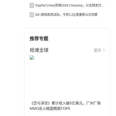
9
PayPal China亮相2026 ChinaJoy，以全球支付能力助力中国游戏企业深化全球运营
10
60+游戏现场试玩，今年CJ让我重新认识鸿蒙
推荐专题
抢滩全球
更多
《恋与深空》累计收入破5亿美元，广州厂商
MMO杀入韩国畅销TOP5