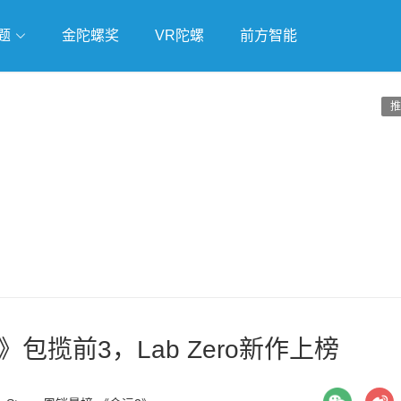
题
金陀螺奖
VR陀螺
前方智能
戏
独立游戏
云游戏
推
》包揽前3，Lab Zero新作上榜