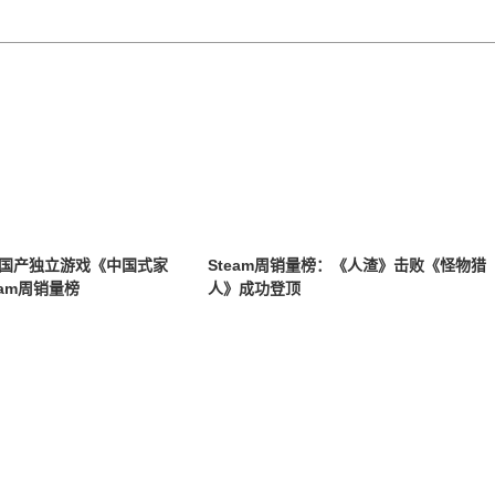
国产独立游戏《中国式家
Steam周销量榜：《人渣》击败《怪物猎
eam周销量榜
人》成功登顶