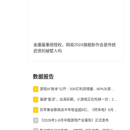
金庸最重磅授权，网易2024旗舰新作会是传统
武侠的破壁人吗
数据报告
1
游戏AI“账本”公开：500亿利润增量、80%头部入局，谁在闷声发财？
2
端游“复活”，出海狂飙，小游戏正在吃掉一切｜2026上半年产业报告
3
仅苹果谷歌商店半年吸金超8亿，《终末地》6月份收入显著回暖
4
《2026年1-6月中国游戏产业报告》正式发布