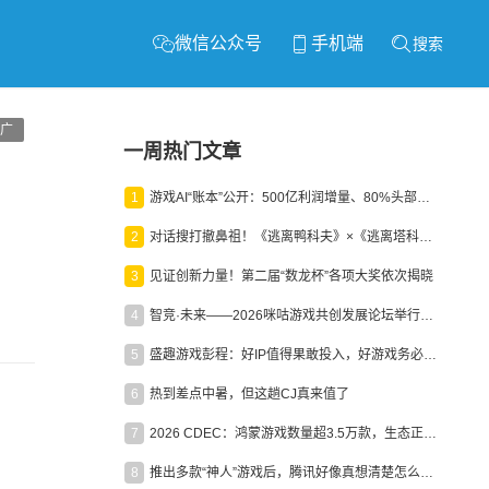
微信公众号
手机端
搜索
广
一周热门文章
1
游戏AI“账本”公开：500亿利润增量、80%头部入局，谁在闷声发财？
2
对话搜打撤鼻祖！《逃离鸭科夫》×《逃离塔科夫》官方线下沙龙落幕
3
见证创新力量！第二届“数龙杯”各项大奖依次揭晓
4
智竞·未来——2026咪咕游戏共创发展论坛举行：聚力精品内容、AI创作与电竞生态，共建高品质益智健康游戏社区
5
盛趣游戏彭程：好IP值得果敢投入，好游戏务必长效经营
6
热到差点中暑，但这趟CJ真来值了
7
2026 CDEC：鸿蒙游戏数量超3.5万款，生态正循环加速产业高质量发展
8
推出多款“神人”游戏后，腾讯好像真想清楚怎么做二次元了