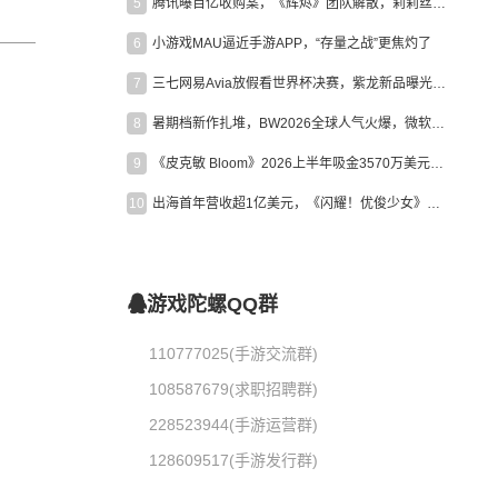
5
腾讯曝百亿收购案，《辉烬》团队解散，莉莉丝新作曝光｜陀螺周报
6
小游戏MAU逼近手游APP，“存量之战”更焦灼了
7
三七网易Avia放假看世界杯决赛，紫龙新品曝光，米哈游新作上线 | 陀螺周报
8
暑期档新作扎堆，BW2026全球人气火爆，微软XBOX大裁员|陀螺周报
9
《皮克敏 Bloom》2026上半年吸金3570万美元，中国台湾成最大市场
10
出海首年营收超1亿美元，《闪耀！优俊少女》美国市场占比达七成
游戏陀螺QQ群
110777025(手游交流群)
108587679(求职招聘群)
228523944(手游运营群)
128609517(手游发行群)