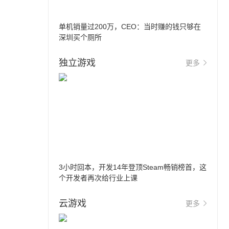
单机销量过200万，CEO：当时赚的钱只够在
深圳买个厕所
独立游戏
更多
3小时回本，开发14年登顶Steam畅销榜首，这
个开发者再次给行业上课
云游戏
更多