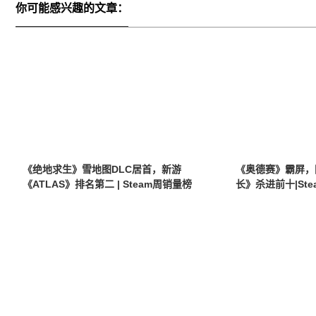
你可能感兴趣的文章：
《绝地求生》雪地图DLC居首，新游
《奥德赛》霸屏，
《ATLAS》排名第二 | Steam周销量榜
长》杀进前十|St