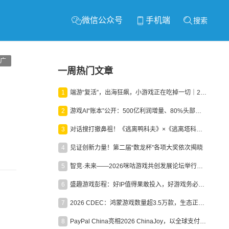
微信公众号
手机端
搜索
广
一周热门文章
1
端游“复活”，出海狂飙，小游戏正在吃掉一切｜2026上半年产业报告
2
游戏AI“账本”公开：500亿利润增量、80%头部入局，谁在闷声发财？
3
对话搜打撤鼻祖！《逃离鸭科夫》×《逃离塔科夫》官方线下沙龙落幕
4
见证创新力量！第二届“数龙杯”各项大奖依次揭晓
5
智竞·未来——2026咪咕游戏共创发展论坛举行：聚力精品内容、AI创作与电竞生态，共建高品质益智健康游戏社区
6
盛趣游戏彭程：好IP值得果敢投入，好游戏务必长效经营
7
2026 CDEC：鸿蒙游戏数量超3.5万款，生态正循环加速产业高质量发展
8
PayPal China亮相2026 ChinaJoy，以全球支付能力助力中国游戏企业深化全球运营