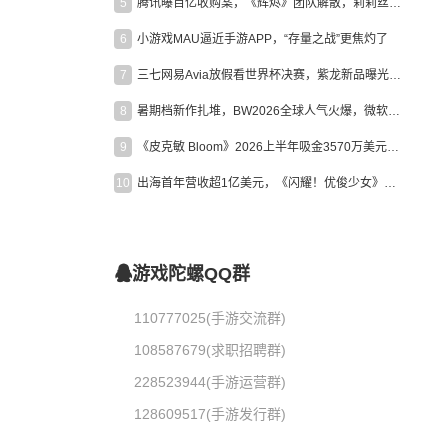
5
腾讯曝百亿收购案，《辉烬》团队解散，莉莉丝新作曝光｜陀螺周报
6
小游戏MAU逼近手游APP，“存量之战”更焦灼了
7
三七网易Avia放假看世界杯决赛，紫龙新品曝光，米哈游新作上线 | 陀螺周报
8
暑期档新作扎堆，BW2026全球人气火爆，微软XBOX大裁员|陀螺周报
9
《皮克敏 Bloom》2026上半年吸金3570万美元，中国台湾成最大市场
10
出海首年营收超1亿美元，《闪耀！优俊少女》美国市场占比达七成
游戏陀螺QQ群
110777025(手游交流群)
108587679(求职招聘群)
228523944(手游运营群)
128609517(手游发行群)