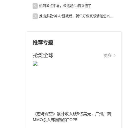
9
热到差点中暑，但这趟CJ真来值了
10
推出多款“神人”游戏后，腾讯好像真想清楚怎么做二次元了
推荐专题
抢滩全球
更多
《恋与深空》累计收入破5亿美元，广州厂商
MMO杀入韩国畅销TOP5