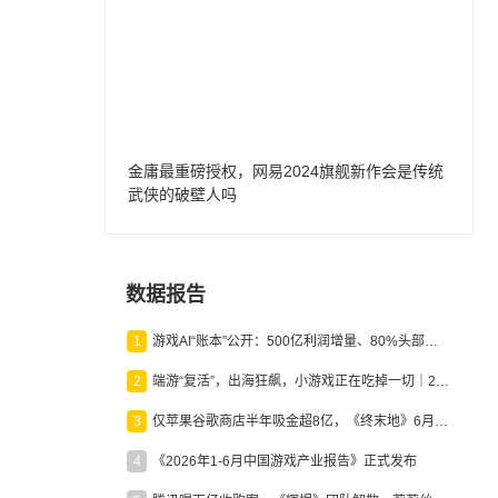
金庸最重磅授权，网易2024旗舰新作会是传统
武侠的破壁人吗
数据报告
1
游戏AI“账本”公开：500亿利润增量、80%头部入局，谁在闷声发财？
2
端游“复活”，出海狂飙，小游戏正在吃掉一切｜2026上半年产业报告
3
仅苹果谷歌商店半年吸金超8亿，《终末地》6月份收入显著回暖
4
《2026年1-6月中国游戏产业报告》正式发布