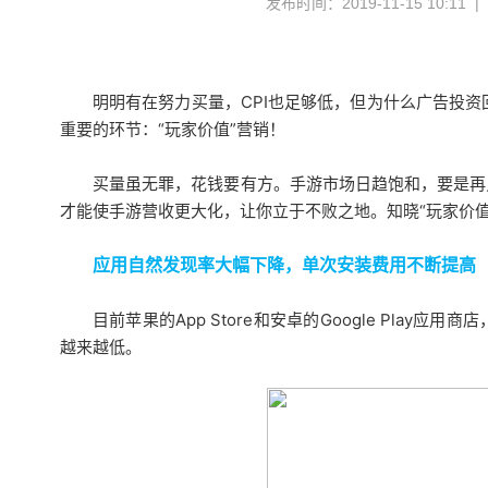
发布时间：2019-11-15 10:11 
明明有在努力买量，CPI也足够低，但为什么广告投
重要的环节：
“玩家价值”营销！
买量虽无罪，花钱要有方。
手游市场日趋饱和，要是再
才能使手游营收更大化，让你立于不败之地。
知晓“玩家价
应用自然发现率大幅下降，单次安装费用不断提高
目前苹果的App Store和安卓的Google Pla
越来越低。