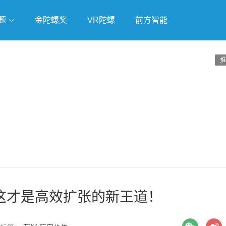
题
金陀螺奖
VR陀螺
前方智能
戏
独立游戏
云游戏
推
这才是高效扩张的新王道！