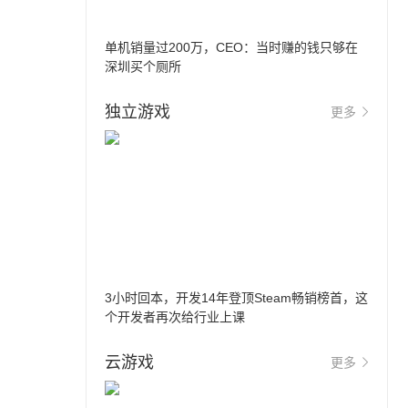
单机销量过200万，CEO：当时赚的钱只够在
深圳买个厕所
独立游戏
更多
3小时回本，开发14年登顶Steam畅销榜首，这
个开发者再次给行业上课
云游戏
更多