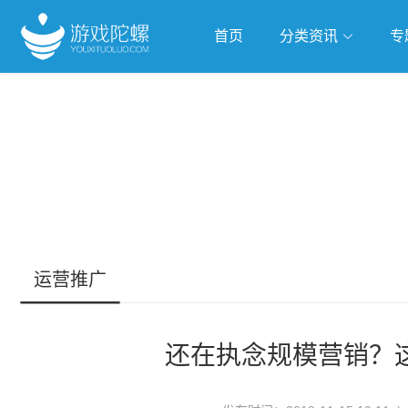
首页
分类资讯
专
抢滩全球
人工智能
武侠游
跨界Talk
运营推广
还在执念规模营销？