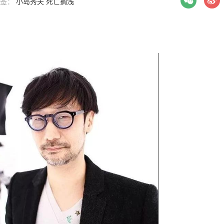
 标签：
小岛秀夫
死亡搁浅