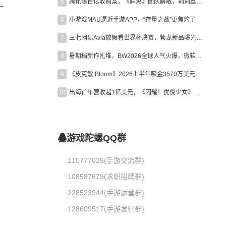
5
腾讯曝百亿收购案，《辉烬》团队解散，莉莉丝新作曝光｜陀螺周报
一
6
小游戏MAU逼近手游APP，“存量之战”更焦灼了
7
三七网易Avia放假看世界杯决赛，紫龙新品曝光，米哈游新作上线 | 陀螺周报
8
暑期档新作扎堆，BW2026全球人气火爆，微软XBOX大裁员|陀螺周报
9
《皮克敏 Bloom》2026上半年吸金3570万美元，中国台湾成最大市场
10
出海首年营收超1亿美元，《闪耀！优俊少女》美国市场占比达七成
游戏陀螺QQ群
110777025(手游交流群)
108587679(求职招聘群)
228523944(手游运营群)
128609517(手游发行群)