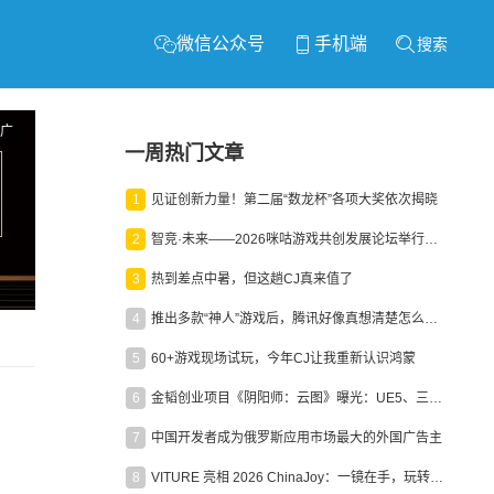
微信公众号
手机端
搜索
广
一周热门文章
1
见证创新力量！第二届“数龙杯”各项大奖依次揭晓
2
智竞·未来——2026咪咕游戏共创发展论坛举行：聚力精品内容、AI创作与电竞生态，共建高品质益智健康游戏社区
3
热到差点中暑，但这趟CJ真来值了
4
推出多款“神人”游戏后，腾讯好像真想清楚怎么做二次元了
5
60+游戏现场试玩，今年CJ让我重新认识鸿蒙
6
金韬创业项目《阴阳师：云图》曝光：UE5、三端互通、ARPG
7
中国开发者成为俄罗斯应用市场最大的外国广告主
8
VITURE 亮相 2026 ChinaJoy：一镜在手，玩转全场！