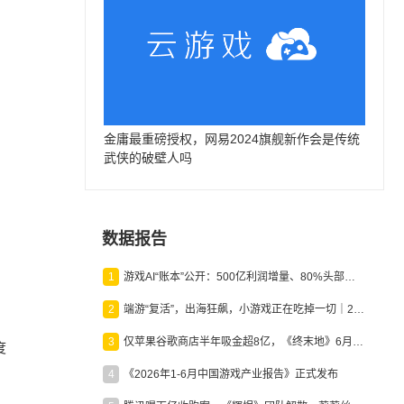
金庸最重磅授权，网易2024旗舰新作会是传统
武侠的破壁人吗
数据报告
1
游戏AI“账本”公开：500亿利润增量、80%头部入局，谁在闷声发财？
2
端游“复活”，出海狂飙，小游戏正在吃掉一切｜2026上半年产业报告
3
仅苹果谷歌商店半年吸金超8亿，《终末地》6月份收入显著回暖
度
4
《2026年1-6月中国游戏产业报告》正式发布