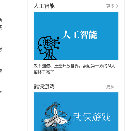
人工智能
更多
他
蔽
时
效率翻倍、重塑开放世界，索尼第一方的AI大
眼
招终于亮了
武侠游戏
更多
了