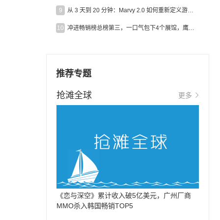
9
从 3 天到 20 分钟：Marvy 2.0 如何重新定义游戏出海营销效率？
10
冲进畅销榜总榜第三，一口气包下4个展馆，鹰角把嘉年华做爆了
推荐专题
抢滩全球
更多
《恋与深空》累计收入破5亿美元，广州厂商
MMO杀入韩国畅销TOP5