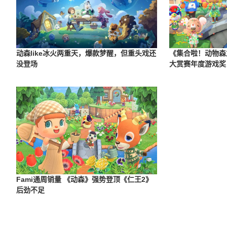
动森like冰火两重天，爆款梦醒，但重头戏还
《集合啦！动物森
没登场
大赏赛年度游戏奖
Fami通周销量 《动森》强势登顶《仁王2》
后劲不足