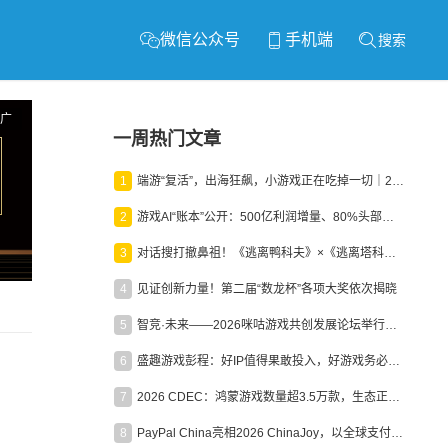
微信公众号
手机端
搜索
广
一周热门文章
1
端游“复活”，出海狂飙，小游戏正在吃掉一切｜2026上半年产业报告
2
游戏AI“账本”公开：500亿利润增量、80%头部入局，谁在闷声发财？
3
对话搜打撤鼻祖！《逃离鸭科夫》×《逃离塔科夫》官方线下沙龙落幕
4
见证创新力量！第二届“数龙杯”各项大奖依次揭晓
5
智竞·未来——2026咪咕游戏共创发展论坛举行：聚力精品内容、AI创作与电竞生态，共建高品质益智健康游戏社区
6
盛趣游戏彭程：好IP值得果敢投入，好游戏务必长效经营
7
2026 CDEC：鸿蒙游戏数量超3.5万款，生态正循环加速产业高质量发展
8
PayPal China亮相2026 ChinaJoy，以全球支付能力助力中国游戏企业深化全球运营