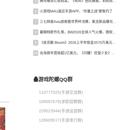
5
腾讯曝百亿收购案，《辉烬》团队解散，莉莉丝新作曝光｜陀螺周报
6
小游戏MAU逼近手游APP，“存量之战”更焦灼了
7
三七网易Avia放假看世界杯决赛，紫龙新品曝光，米哈游新作上线 | 陀螺周报
8
暑期档新作扎堆，BW2026全球人气火爆，微软XBOX大裁员|陀螺周报
9
《皮克敏 Bloom》2026上半年吸金3570万美元，中国台湾成最大市场
10
出海首年营收超1亿美元，《闪耀！优俊少女》美国市场占比达七成
游戏陀螺QQ群
110777025(手游交流群)
108587679(求职招聘群)
228523944(手游运营群)
128609517(手游发行群)