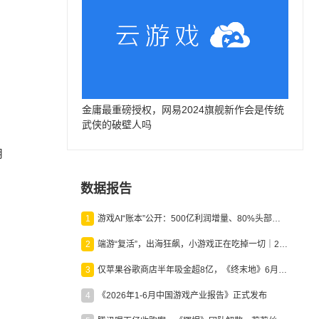
金庸最重磅授权，网易2024旗舰新作会是传统
武侠的破壁人吗
月
数据报告
1
游戏AI“账本”公开：500亿利润增量、80%头部入局，谁在闷声发财？
2
端游“复活”，出海狂飙，小游戏正在吃掉一切｜2026上半年产业报告
3
仅苹果谷歌商店半年吸金超8亿，《终末地》6月份收入显著回暖
4
《2026年1-6月中国游戏产业报告》正式发布