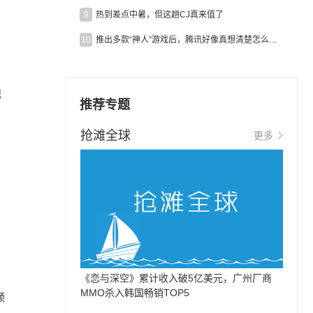
9
热到差点中暑，但这趟CJ真来值了
10
推出多款“神人”游戏后，腾讯好像真想清楚怎么做二次元了
纪
推荐专题
抢滩全球
更多
《恋与深空》累计收入破5亿美元，广州厂商
MMO杀入韩国畅销TOP5
颓