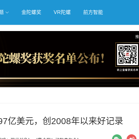
题
金陀螺奖
VR陀螺
前方智能
戏
独立游戏
云游戏
推
97亿美元，创2008年以来好记录