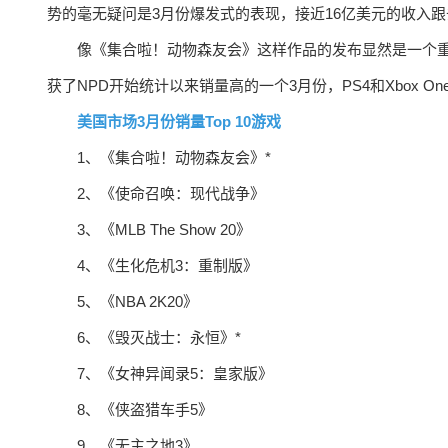
势的毫无疑问是3月份爆发式的表现，接近16亿美元的收入跟
像《集合啦！动物森友会》这样作品的发布显然是一个重要
获了NPD开始统计以来销量高的一个3月份，PS4和Xbox O
美国市场3月份销量Top 10游戏
1、《集合啦！动物森友会》*
2、《使命召唤：现代战争》
3、《MLB The Show 20》
4、《生化危机3：重制版》
5、《NBA 2K20》
6、《毁灭战士：永恒》*
7、《女神异闻录5：皇家版》
8、《侠盗猎车手5》
9、《无主之地3》