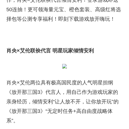
作，肖央×艾伦联袂代言倾情安利！登录游戏即送
50连抽！更可领海量元宝、橙色套装、高级红将选
择包等公测专享福利！即刻下载游戏放开嗨玩！
肖央×艾伦联袂代言 明星玩家倾情安利
肖央×艾伦两位具有极高国民度的人气明星担纲
《放开那三国3》代言人，用自己作为游戏玩家的
亲身经历，倾情安利“让人放不开，让你放开玩”的
《放开那三国3》“无定时任务+高自由度战略体
系”。