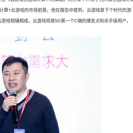
计算+云游戏的市场前景。他在报告中提到，云游戏是下个时代的游
云游戏相辅相成，云游戏将是5G第一个C端的爆发点和杀手级用户，