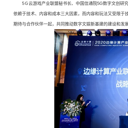
5Ｇ云游戏产业联盟秘书长、中国信通院5G数字文创研
依赖于技术、内容和成本三大因素，而内容和玩法又受限于
期待与合作伙伴一起，共同推动数字文娱新基建的建设和发