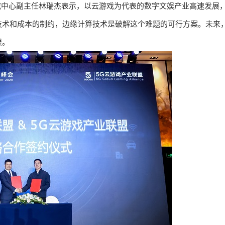
究中心副主任林瑞杰表示，以云游戏为代表的数字文娱产业高速发展
技术和成本的制约，边缘计算技术是破解这个难题的可行方案。未来
展。