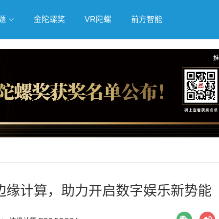
题
金陀螺奖
VR陀螺
前方智能
戏
独立游戏
云游戏
推
边缘计算，助力开启数字娱乐新势能