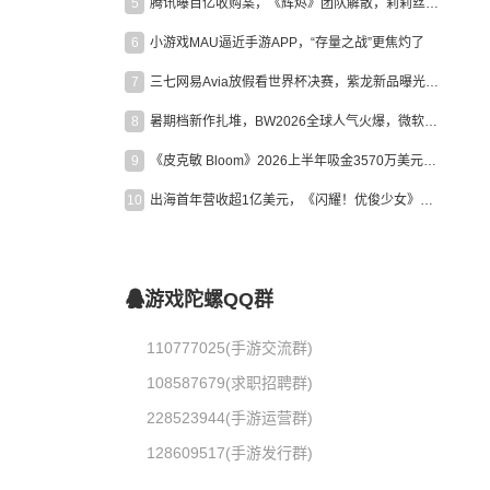
5
腾讯曝百亿收购案，《辉烬》团队解散，莉莉丝新作曝光｜陀螺周报
6
小游戏MAU逼近手游APP，“存量之战”更焦灼了
7
三七网易Avia放假看世界杯决赛，紫龙新品曝光，米哈游新作上线 | 陀螺周报
8
暑期档新作扎堆，BW2026全球人气火爆，微软XBOX大裁员|陀螺周报
9
《皮克敏 Bloom》2026上半年吸金3570万美元，中国台湾成最大市场
10
出海首年营收超1亿美元，《闪耀！优俊少女》美国市场占比达七成
游戏陀螺QQ群
110777025(手游交流群)
108587679(求职招聘群)
，
228523944(手游运营群)
128609517(手游发行群)