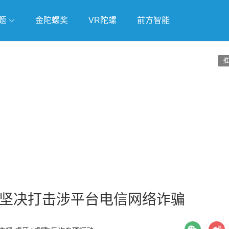
题
金陀螺奖
VR陀螺
前方智能
戏
独立游戏
云游戏
推
项 坚决打击涉平台电信网络诈骗