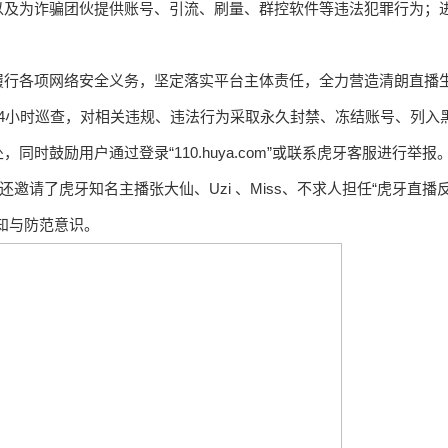
以及为诈骗团伙提供账号、引流、刷量、群控软件等违法犯罪行为；
履行各项网络安全义务，坚定落实平台主体责任，全力营造清朗直播
4小时巡查，对相关违规、违法行为采取永久封禁、冻结账号、列入
鼓励用户通过登录“110.huya.com”或联系虎牙客服进行举报
邀请了虎牙知名主播张大仙、Uzi 、Miss、不求人担任“虎牙直播
知与防范意识。