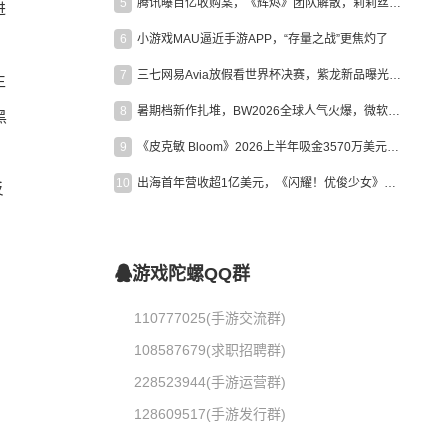
5
腾讯曝百亿收购案，《辉烬》团队解散，莉莉丝新作曝光｜陀螺周报
进
6
小游戏MAU逼近手游APP，“存量之战”更焦灼了
7
三七网易Avia放假看世界杯决赛，紫龙新品曝光，米哈游新作上线 | 陀螺周报
生
8
暑期档新作扎堆，BW2026全球人气火爆，微软XBOX大裁员|陀螺周报
黑
9
《皮克敏 Bloom》2026上半年吸金3570万美元，中国台湾成最大市场
。
10
出海首年营收超1亿美元，《闪耀！优俊少女》美国市场占比达七成
反
游戏陀螺QQ群
110777025(手游交流群)
108587679(求职招聘群)
228523944(手游运营群)
128609517(手游发行群)