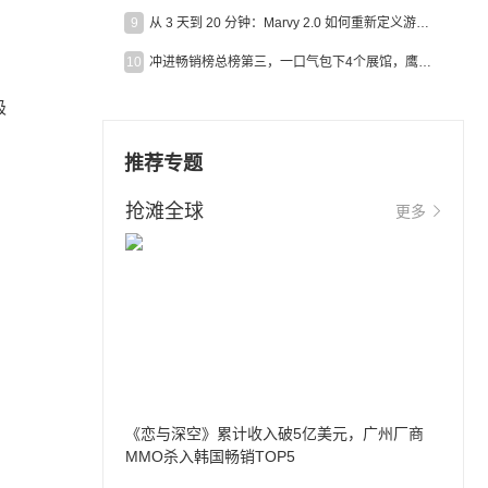
9
从 3 天到 20 分钟：Marvy 2.0 如何重新定义游戏出海营销效率？
10
冲进畅销榜总榜第三，一口气包下4个展馆，鹰角把嘉年华做爆了
极
推荐专题
抢滩全球
更多
《恋与深空》累计收入破5亿美元，广州厂商
MMO杀入韩国畅销TOP5