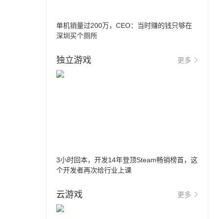
单机销量过200万，CEO：当时赚的钱只够在
深圳买个厕所
独立游戏
更多
3小时回本，开发14年登顶Steam畅销榜首，这
个开发者再次给行业上课
云游戏
更多