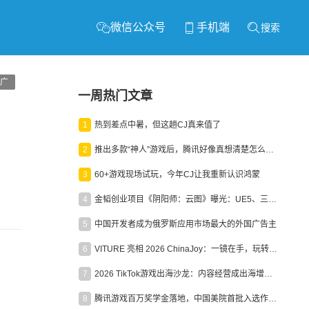
微信公众号
手机端
搜索
广
一周热门文章
1
热到差点中暑，但这趟CJ真来值了
2
推出多款“神人”游戏后，腾讯好像真想清楚怎么做二次元了
3
60+游戏现场试玩，今年CJ让我重新认识鸿蒙
4
金韬创业项目《阴阳师：云图》曝光：UE5、三端互通、ARPG
5
中国开发者成为俄罗斯应用市场最大的外国广告主
6
VITURE 亮相 2026 ChinaJoy：一镜在手，玩转全场！
7
2026 TikTok游戏出海沙龙：内容经营成出海增长新引擎
8
腾讯游戏百万奖学金落地，中国美院首批入选作品获业内关注