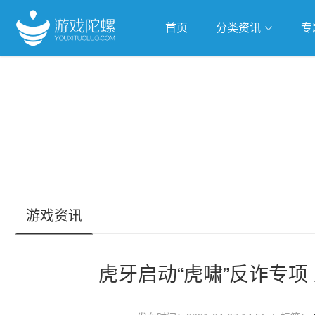
首页
分类资讯
专
抢滩全球
人工智能
武侠游
跨界Talk
游戏资讯
虎牙启动“虎啸”反诈专