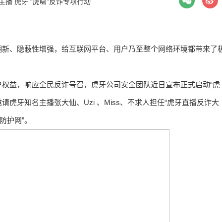
主播
虎牙
“虎啸”反诈专项行动
翻新、隐蔽性增强，给互联网平台、用户乃至整个网络环境都带来了
权益，响应全民反诈号召，虎牙公司安全团队近日宣布正式启动“虎
请虎牙知名主播张大仙、Uzi 、Miss、不求人担任“虎牙直播反诈大
防护网”。