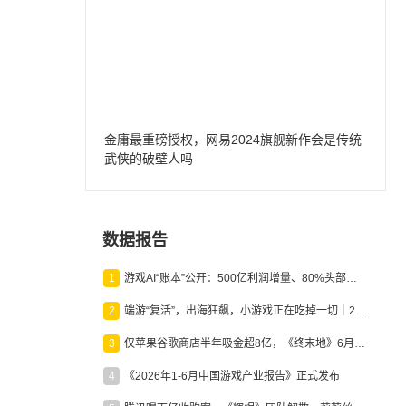
金庸最重磅授权，网易2024旗舰新作会是传统
武侠的破壁人吗
数据报告
1
游戏AI“账本”公开：500亿利润增量、80%头部入局，谁在闷声发财？
2
端游“复活”，出海狂飙，小游戏正在吃掉一切｜2026上半年产业报告
3
仅苹果谷歌商店半年吸金超8亿，《终末地》6月份收入显著回暖
4
《2026年1-6月中国游戏产业报告》正式发布
为