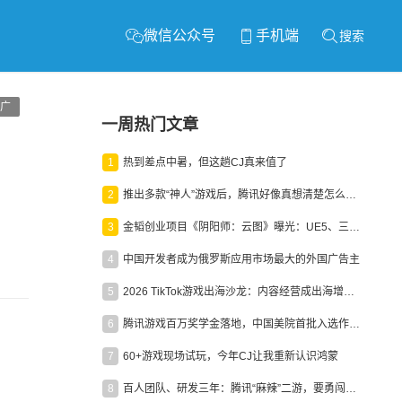
微信公众号
手机端
搜索
广
一周热门文章
1
热到差点中暑，但这趟CJ真来值了
2
推出多款“神人”游戏后，腾讯好像真想清楚怎么做二次元了
3
金韬创业项目《阴阳师：云图》曝光：UE5、三端互通、ARPG
4
中国开发者成为俄罗斯应用市场最大的外国广告主
5
2026 TikTok游戏出海沙龙：内容经营成出海增长新引擎
6
腾讯游戏百万奖学金落地，中国美院首批入选作品获业内关注
7
60+游戏现场试玩，今年CJ让我重新认识鸿蒙
8
百人团队、研发三年：腾讯“麻辣”二游，要勇闯男性恋爱市场