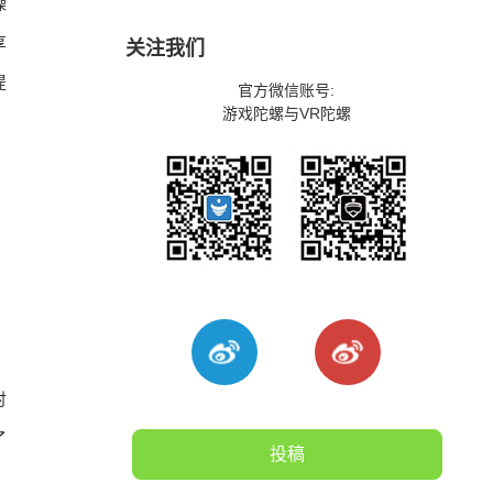
操
享
关注我们
提
官方微信账号:
游戏陀螺与VR陀螺
时
了
投稿