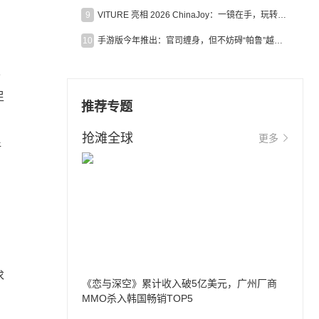
9
VITURE 亮相 2026 ChinaJoy：一镜在手，玩转全场！
10
手游版今年推出：官司缠身，但不妨碍“帕鲁”越来越火
发
足
推荐专题
抢滩全球
更多
新
求
《恋与深空》累计收入破5亿美元，广州厂商
MMO杀入韩国畅销TOP5