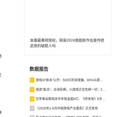
金庸最重磅授权，网易2024旗舰新作会是传统
武侠的破壁人吗
持
数据报告
文
1
游戏AI“账本”公开：500亿利润增量、80%头部入局，谁在闷声发财？
2
端游“复活”，出海狂飙，小游戏正在吃掉一切｜2026上半年产业报告
3
仅苹果谷歌商店半年吸金超8亿，《终末地》6月份收入显著回暖
4
《2026年1-6月中国游戏产业报告》正式发布
神