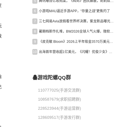
5
腾讯曝百亿收购案，《辉烬》团队解散，莉莉丝新作曝光｜陀螺周报
变
6
小游戏MAU逼近手游APP，“存量之战”更焦灼了
7
三七网易Avia放假看世界杯决赛，紫龙新品曝光，米哈游新作上线 | 陀螺周报
玩
8
暑期档新作扎堆，BW2026全球人气火爆，微软XBOX大裁员|陀螺周报
教
9
《皮克敏 Bloom》2026上半年吸金3570万美元，中国台湾成最大市场
10
出海首年营收超1亿美元，《闪耀！优俊少女》美国市场占比达七成
除
游戏陀螺QQ群
己
110777025(手游交流群)
108587679(求职招聘群)
228523944(手游运营群)
128609517(手游发行群)