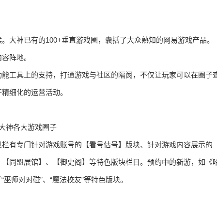
。大神已有的100+垂直游戏圈，囊括了大众熟知的网易游戏产品。
内容阵地。
功能工具上的支持，打通游戏与社区的隔阂，不仅让玩家可以在圈子
开精细化的运营活动。
大神各大游戏圈子
具栏有专门针对游戏账号的【看号估号】版块、针对游戏内容展示的
、【同盟展馆】、【御史阁】等特色版块栏目。预约中的新游，如《
“巫师对对碰”、“魔法校友”等特色版块。