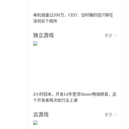
单机销量过200万，CEO：当时赚的钱只够在
深圳买个厕所
独立游戏
更多
3小时回本，开发14年登顶Steam畅销榜首，这
个开发者再次给行业上课
云游戏
更多