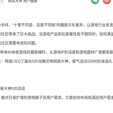
 标签：
网易大神
用户圈层
分多样。“十里不同音，百里不同俗”的圈层文化差异，让游戏行业愈
戏社区带来了巨大挑战。当游戏产品和玩家属性各不相同时，如何满
戏社区需要考虑的问题。
易带来60余款游戏的最新爆料，从游戏IP的深度和游戏题材广度都有
网易CEO丁磊在520当晚空降网易大神，豪气送出52000份盲盒礼
易大神520活动
，面对日渐扩增的游戏圈子及用户需求，它是如何布局和满足用户需