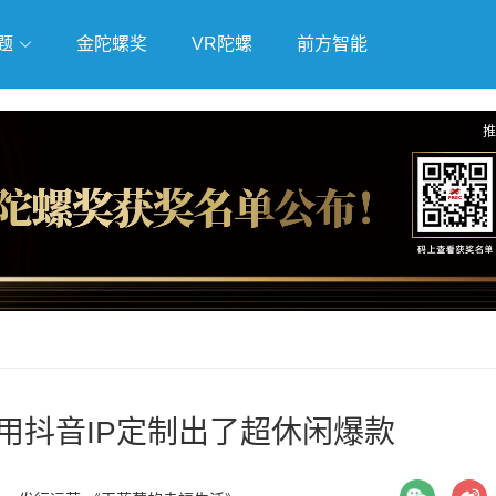
题
金陀螺奖
VR陀螺
前方智能
戏
独立游戏
云游戏
推
o用抖音IP定制出了超休闲爆款