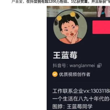
户喜爱，
在抖音拥有超1200万粉丝、1亿获赞量，并且斩获“轻