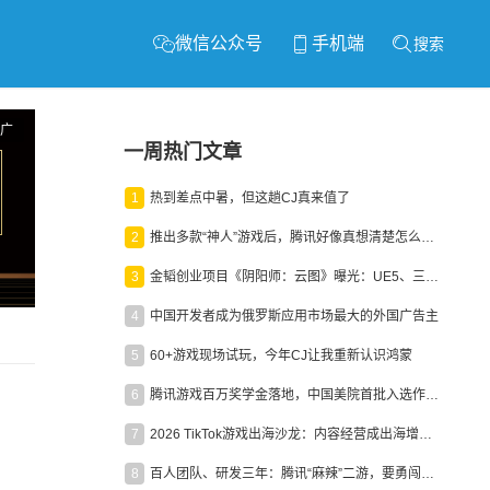
微信公众号
手机端
搜索
广
一周热门文章
1
热到差点中暑，但这趟CJ真来值了
2
推出多款“神人”游戏后，腾讯好像真想清楚怎么做二次元了
3
金韬创业项目《阴阳师：云图》曝光：UE5、三端互通、ARPG
4
中国开发者成为俄罗斯应用市场最大的外国广告主
5
60+游戏现场试玩，今年CJ让我重新认识鸿蒙
6
腾讯游戏百万奖学金落地，中国美院首批入选作品获业内关注
7
2026 TikTok游戏出海沙龙：内容经营成出海增长新引擎
8
百人团队、研发三年：腾讯“麻辣”二游，要勇闯男性恋爱市场