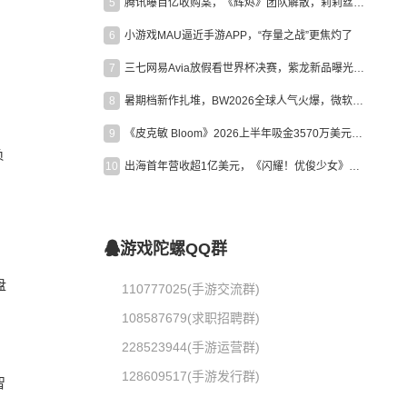
5
腾讯曝百亿收购案，《辉烬》团队解散，莉莉丝新作曝光｜陀螺周报
6
小游戏MAU逼近手游APP，“存量之战”更焦灼了
7
三七网易Avia放假看世界杯决赛，紫龙新品曝光，米哈游新作上线 | 陀螺周报
8
暑期档新作扎堆，BW2026全球人气火爆，微软XBOX大裁员|陀螺周报
9
《皮克敏 Bloom》2026上半年吸金3570万美元，中国台湾成最大市场
负
10
出海首年营收超1亿美元，《闪耀！优俊少女》美国市场占比达七成
》
游戏陀螺QQ群
盘
110777025(手游交流群)
108587679(求职招聘群)
228523944(手游运营群)
128609517(手游发行群)
智