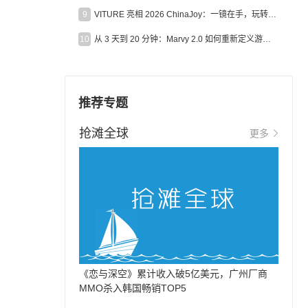
9
VITURE 亮相 2026 ChinaJoy：一镜在手，玩转全场！
10
从 3 天到 20 分钟：Marvy 2.0 如何重新定义游戏出海营销效率？
推荐专题
抢滩全球
更多
，
《恋与深空》累计收入破5亿美元，广州厂商
MMO杀入韩国畅销TOP5