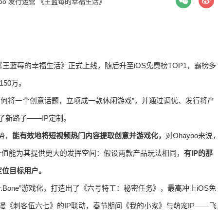
oo
发行运营
《王蓝莓的幸福生活》
戏《王蓝莓的幸福生活》正式上线，随后升至iOS免费榜TOP1，霸榜多
50万。
“如何将一个创意话题，立项成一款休闲游戏”，并通过调优、发行将产
了新路子——IP定制。
势，
能有效地将短视频热门内容提取创意并游戏化，
对Ohayoo来说
价值能为其提供更大的发挥空间：假设两款产品玩法相同，
有IP的那
定位目标用户。
Mr.Bone”游戏化，打造出了《六号特工：秘密任务》，最高冲上iOS免
国漫《刺客伍六七》的IP联动，春节期间《我的小家》与萌宠IP——飞