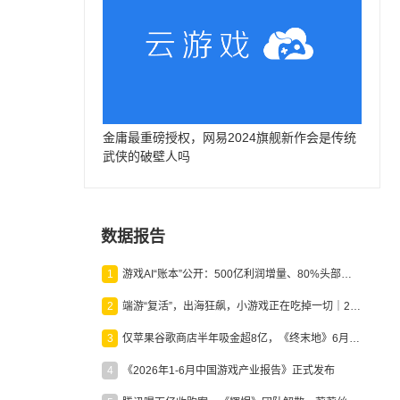
金庸最重磅授权，网易2024旗舰新作会是传统
武侠的破壁人吗
数据报告
1
游戏AI“账本”公开：500亿利润增量、80%头部入局，谁在闷声发财？
2
端游“复活”，出海狂飙，小游戏正在吃掉一切｜2026上半年产业报告
3
仅苹果谷歌商店半年吸金超8亿，《终末地》6月份收入显著回暖
4
《2026年1-6月中国游戏产业报告》正式发布