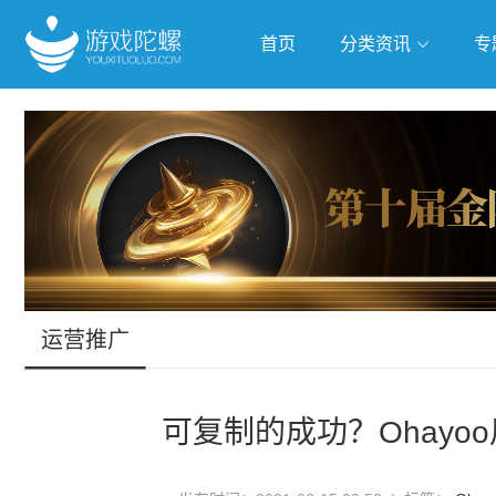
首页
分类资讯
专
抢滩全球
人工智能
武侠游
跨界Talk
运营推广
可复制的成功？Ohayo