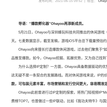
发布时间：2021-06-15 09:52 | 标签：
Ohay
导语：“爆款孵化器”Ohayoo再添新成员。
5月21日，Ohayoo与深圳蜂玩科技共同推出的休闲游
天。七麦数据显示，截至发稿，游戏iOS平台总下载量预估约1
Ohayoo向来擅长打造爆款休闲游戏，过去他们聚焦于
品推至爆款。如今，Ohayoo挖掘、拓展优势，又为自己找到
为什么选择IP定制？一方面，Ohayoo具备数据驱动的优
这无疑不是一条契合的发展路线。而对休闲游戏来说，IP的
款，可包装元素丰富，市场营销和发行空间更大，容易精准
Ohayoo此前曾进行过IP定制的探索，将热门短视频IP“
费榜TOP7。也曾做过一些IP联动，比如《我功夫特牛》与