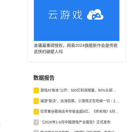
金庸最重磅授权，网易2024旗舰新作会是传统
武侠的破壁人吗
数据报告
1
游戏AI“账本”公开：500亿利润增量、80%头部入局，谁在闷声发财？
2
端游“复活”，出海狂飙，小游戏正在吃掉一切｜2026上半年产业报告
3
仅苹果谷歌商店半年吸金超8亿，《终末地》6月份收入显著回暖
4
《2026年1-6月中国游戏产业报告》正式发布
键