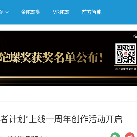
题
金陀螺奖
VR陀螺
前方智能
戏
独立游戏
云游戏
推
爱者计划”上线一周年创作活动开启