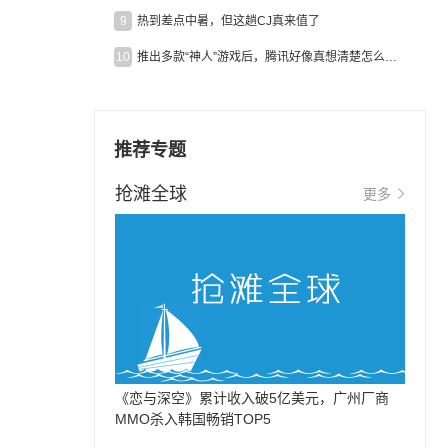
9
热到差点中暑，但这趟CJ真来值了
10
推出多款“神人”游戏后，腾讯好像真想清楚怎么做二次元了
推荐专题
抢滩全球
更多
《恋与深空》累计收入破5亿美元，广州厂商
MMO杀入韩国畅销TOP5