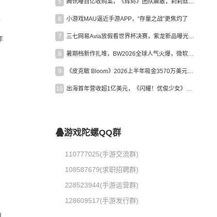
5
腾讯曝百亿收购案，《辉烬》团队解散，莉莉丝新作曝光｜陀螺周报
6
小游戏MAU逼近手游APP，“存量之战”更焦灼了
后
7
三七网易Avia放假看世界杯决赛，紫龙新品曝光，米哈游新作上线 | 陀螺周报
作
8
暑期档新作扎堆，BW2026全球人气火爆，微软XBOX大裁员|陀螺周报
9
《皮克敏 Bloom》2026上半年吸金3570万美元，中国台湾成最大市场
10
出海首年营收超1亿美元，《闪耀！优俊少女》美国市场占比达七成
游戏陀螺QQ群
110777025(手游交流群)
108587679(求职招聘群)
228523944(手游运营群)
128609517(手游发行群)
创