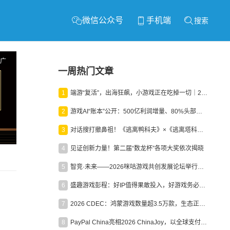
微信公众号
手机端
搜索
广
一周热门文章
1
端游“复活”，出海狂飙，小游戏正在吃掉一切｜2026上半年产业报告
2
游戏AI“账本”公开：500亿利润增量、80%头部入局，谁在闷声发财？
3
对话搜打撤鼻祖！《逃离鸭科夫》×《逃离塔科夫》官方线下沙龙落幕
4
见证创新力量！第二届“数龙杯”各项大奖依次揭晓
5
智竞·未来——2026咪咕游戏共创发展论坛举行：聚力精品内容、AI创作与电竞生态，共建高品质益智健康游戏社区
6
盛趣游戏彭程：好IP值得果敢投入，好游戏务必长效经营
7
2026 CDEC：鸿蒙游戏数量超3.5万款，生态正循环加速产业高质量发展
8
PayPal China亮相2026 ChinaJoy，以全球支付能力助力中国游戏企业深化全球运营