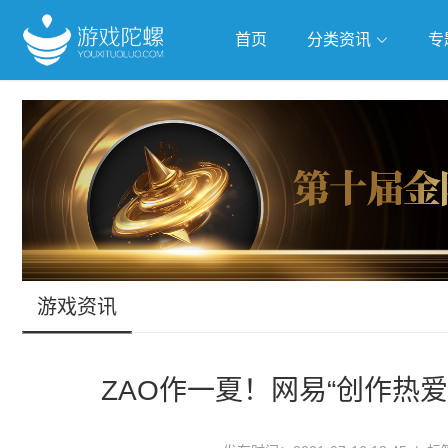
首页
分类资讯
专
抢滩全球
人工智能
武侠游
跨界Talk
游戏资讯
ZAO作一夏！网易“创作热