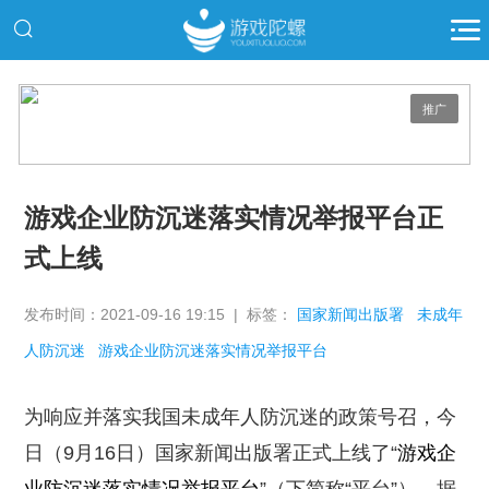
推广
游戏企业防沉迷落实情况举报平台正
式上线
发布时间：2021-09-16 19:15 | 标签：
国家新闻出版署
未成年
人防沉迷
游戏企业防沉迷落实情况举报平台
为响应并落实我国未成年人防沉迷的政策号召，今
日（9月16日）国家新闻出版署正式上线了“
游戏企