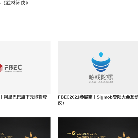
-《武林闲侠》
展商丨阿里巴巴旗下元境将登
FBEC2021参展商丨Sigmob登陆大会互
区！