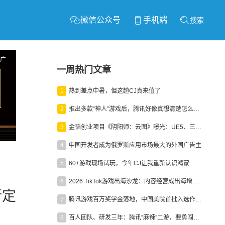
微信公众号
手机端
搜索
广
一周热门文章
1
热到差点中暑，但这趟CJ真来值了
2
推出多款“神人”游戏后，腾讯好像真想清楚怎么做二次元了
3
金韬创业项目《阴阳师：云图》曝光：UE5、三端互通、ARPG
4
中国开发者成为俄罗斯应用市场最大的外国广告主
5
60+游戏现场试玩，今年CJ让我重新认识鸿蒙
6
2026 TikTok游戏出海沙龙：内容经营成出海增长新引擎
新定
7
腾讯游戏百万奖学金落地，中国美院首批入选作品获业内关注
8
百人团队、研发三年：腾讯“麻辣”二游，要勇闯男性恋爱市场