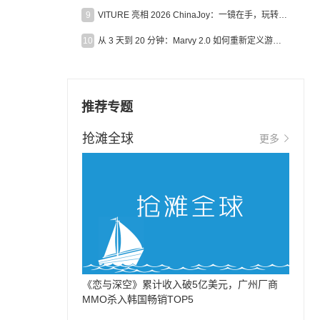
9
VITURE 亮相 2026 ChinaJoy：一镜在手，玩转全场！
10
从 3 天到 20 分钟：Marvy 2.0 如何重新定义游戏出海营销效率？
推荐专题
抢滩全球
更多
《恋与深空》累计收入破5亿美元，广州厂商
MMO杀入韩国畅销TOP5