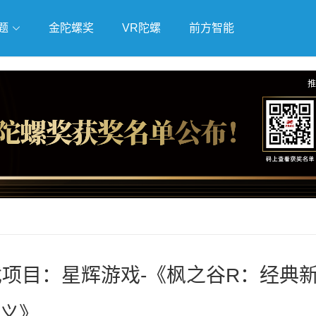
题
金陀螺奖
VR陀螺
前方智能
戏
独立游戏
云游戏
推
戏项目：星辉游戏-《枫之谷R：经典
义》