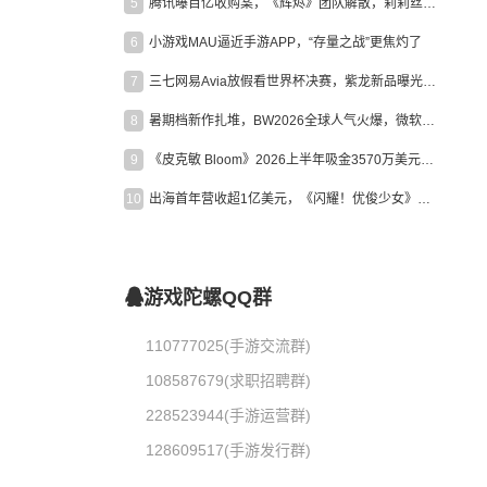
5
腾讯曝百亿收购案，《辉烬》团队解散，莉莉丝新作曝光｜陀螺周报
6
小游戏MAU逼近手游APP，“存量之战”更焦灼了
7
三七网易Avia放假看世界杯决赛，紫龙新品曝光，米哈游新作上线 | 陀螺周报
8
暑期档新作扎堆，BW2026全球人气火爆，微软XBOX大裁员|陀螺周报
9
《皮克敏 Bloom》2026上半年吸金3570万美元，中国台湾成最大市场
10
出海首年营收超1亿美元，《闪耀！优俊少女》美国市场占比达七成
游戏陀螺QQ群
110777025(手游交流群)
108587679(求职招聘群)
228523944(手游运营群)
128609517(手游发行群)