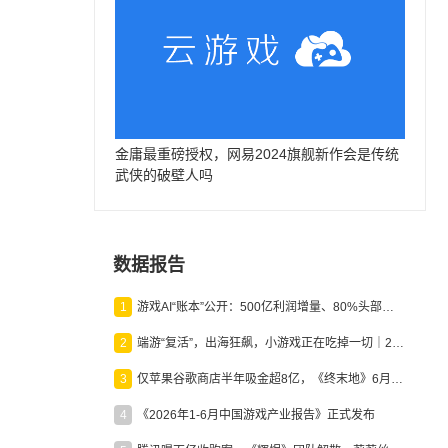
金庸最重磅授权，网易2024旗舰新作会是传统
武侠的破壁人吗
数据报告
1
游戏AI“账本”公开：500亿利润增量、80%头部入局，谁在闷声发财？
2
端游“复活”，出海狂飙，小游戏正在吃掉一切｜2026上半年产业报告
3
仅苹果谷歌商店半年吸金超8亿，《终末地》6月份收入显著回暖
4
《2026年1-6月中国游戏产业报告》正式发布