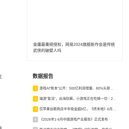
金庸最重磅授权，网易2024旗舰新作会是传统
武侠的破壁人吗
数据报告
区
1
游戏AI“账本”公开：500亿利润增量、80%头部入局，谁在闷声发财？
2
端游“复活”，出海狂飙，小游戏正在吃掉一切｜2026上半年产业报告
、
3
仅苹果谷歌商店半年吸金超8亿，《终末地》6月份收入显著回暖
4
《2026年1-6月中国游戏产业报告》正式发布
将