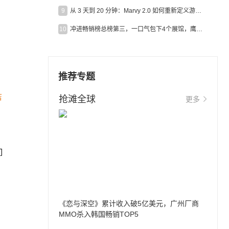
9
从 3 天到 20 分钟：Marvy 2.0 如何重新定义游戏出海营销效率？
10
冲进畅销榜总榜第三，一口气包下4个展馆，鹰角把嘉年华做爆了
推荐专题
店
抢滩全球
更多
们
《恋与深空》累计收入破5亿美元，广州厂商
MMO杀入韩国畅销TOP5