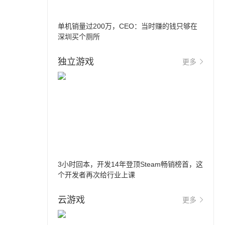
单机销量过200万，CEO：当时赚的钱只够在
深圳买个厕所
独立游戏
更多
3小时回本，开发14年登顶Steam畅销榜首，这
个开发者再次给行业上课
云游戏
更多