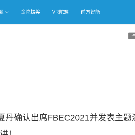
题
金陀螺奖
VR陀螺
前方智能
戏
独立游戏
云游戏
推
丹确认出席FBEC2021并发表主题
讲！