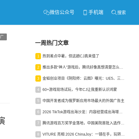
微信公众号
手机端
搜索
广
一周热门文章
1
热到差点中暑，但这趟CJ真来值了
2
推出多款“神人”游戏后，腾讯好像真想清楚怎么做二次元了
3
金韬创业项目《阴阳师：云图》曝光：UE5、三端互通、ARPG
4
60+游戏现场试玩，今年CJ让我重新认识鸿蒙
5
中国开发者成为俄罗斯应用市场最大的外国广告主
6
2026 TikTok游戏出海沙龙：内容经营成出海增长新引擎
演
7
腾讯游戏百万奖学金落地，中国美院首批入选作品获业内关注
8
VITURE 亮相 2026 ChinaJoy：一镜在手，玩转全场！