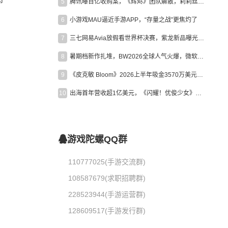
5
腾讯曝百亿收购案，《辉烬》团队解散，莉莉丝新作曝光｜陀螺周报
6
小游戏MAU逼近手游APP，“存量之战”更焦灼了
7
三七网易Avia放假看世界杯决赛，紫龙新品曝光，米哈游新作上线 | 陀螺周报
8
暑期档新作扎堆，BW2026全球人气火爆，微软XBOX大裁员|陀螺周报
9
《皮克敏 Bloom》2026上半年吸金3570万美元，中国台湾成最大市场
10
出海首年营收超1亿美元，《闪耀！优俊少女》美国市场占比达七成
游戏陀螺QQ群
110777025(手游交流群)
108587679(求职招聘群)
228523944(手游运营群)
128609517(手游发行群)