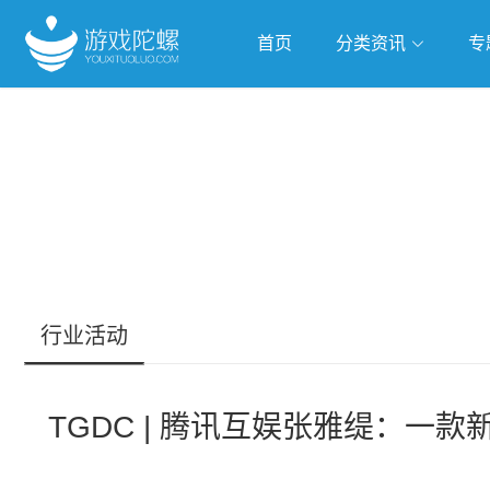
首页
分类资讯
专
抢滩全球
人工智能
武侠游
跨界Talk
行业活动
TGDC | 腾讯互娱张雅缇：一