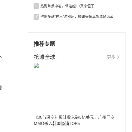
9
热到差点中暑，但这趟CJ真来值了
10
推出多款“神人”游戏后，腾讯好像真想清楚怎么做二次元了
推荐专题
入
抢滩全球
更多
地
《恋与深空》累计收入破5亿美元，广州厂商
MMO杀入韩国畅销TOP5