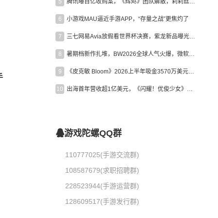
5
腾讯曝百亿收购案，《辉烬》团队解散，莉莉丝新作曝光｜陀螺周报
6
小游戏MAU逼近手游APP，“存量之战”更焦灼了
7
三七网易Avia放假看世界杯决赛，紫龙新品曝光，米哈游新作上线 | 陀螺周报
8
暑期档新作扎堆，BW2026全球人气火爆，微软XBOX大裁员|陀螺周报
9
《皮克敏 Bloom》2026上半年吸金3570万美元，中国台湾成最大市场
手
10
出海首年营收超1亿美元，《闪耀！优俊少女》美国市场占比达七成
游戏陀螺QQ群
110777025(手游交流群)
108587679(求职招聘群)
228523944(手游运营群)
128609517(手游发行群)