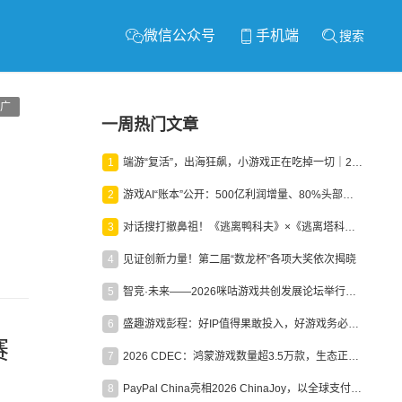
微信公众号
手机端
搜索
广
一周热门文章
1
端游“复活”，出海狂飙，小游戏正在吃掉一切｜2026上半年产业报告
2
游戏AI“账本”公开：500亿利润增量、80%头部入局，谁在闷声发财？
3
对话搜打撤鼻祖！《逃离鸭科夫》×《逃离塔科夫》官方线下沙龙落幕
4
见证创新力量！第二届“数龙杯”各项大奖依次揭晓
5
智竞·未来——2026咪咕游戏共创发展论坛举行：聚力精品内容、AI创作与电竞生态，共建高品质益智健康游戏社区
6
盛趣游戏彭程：好IP值得果敢投入，好游戏务必长效经营
赛
7
2026 CDEC：鸿蒙游戏数量超3.5万款，生态正循环加速产业高质量发展
8
PayPal China亮相2026 ChinaJoy，以全球支付能力助力中国游戏企业深化全球运营