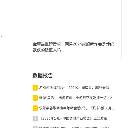
电
金庸最重磅授权，网易2024旗舰新作会是传统
武侠的破壁人吗
，
数据报告
1
游戏AI“账本”公开：500亿利润增量、80%头部入局，谁在闷声发财？
2
端游“复活”，出海狂飙，小游戏正在吃掉一切｜2026上半年产业报告
3
仅苹果谷歌商店半年吸金超8亿，《终末地》6月份收入显著回暖
4
《2026年1-6月中国游戏产业报告》正式发布