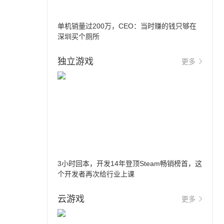
单机销量过200万，CEO：当时赚的钱只够在
深圳买个厕所
独立游戏
更多
3小时回本，开发14年登顶Steam畅销榜首，这
个开发者再次给行业上课
云游戏
更多