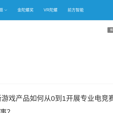
题
金陀螺奖
VR陀螺
前方智能
戏
独立游戏
云游戏
推
款新游戏产品如何从0到1开展专业电竞
事？