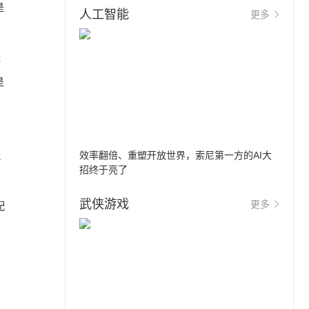
是
人工智能
更多
避
是
效率翻倍、重塑开放世界，索尼第一方的AI大
战
招终于亮了
武侠游戏
更多
配
者