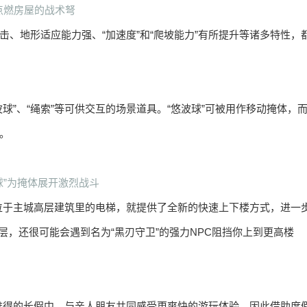
点燃房屋的战术弩
击、地形适应能力强、“加速度”和“爬坡能力”有所提升等诸多特性，
球”、“绳索”等可供交互的场景道具。“悠波球”可被用作移动掩体，
。
球”为掩体展开激烈战斗
位于主城高层建筑里的电梯，就提供了全新的快速上下楼方式，进一
，还很可能会遇到名为“黑刃守卫”的强力NPC阻挡你上到更高楼
难得的长假中，与亲人朋友共同感受更爽快的游玩体验，因此借助度