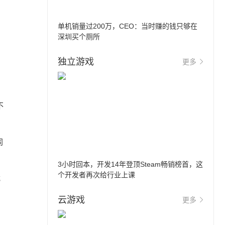
、
单机销量过200万，CEO：当时赚的钱只够在
深圳买个厕所
独立游戏
更多
不
同
3小时回本，开发14年登顶Steam畅销榜首，这
个开发者再次给行业上课
武
云游戏
更多