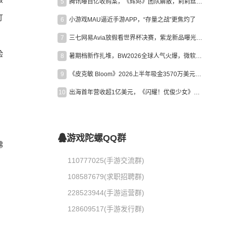
5
腾讯曝百亿收购案，《辉烬》团队解散，莉莉丝新作曝光｜陀螺周报
打
6
小游戏MAU逼近手游APP，“存量之战”更焦灼了
7
三七网易Avia放假看世界杯决赛，紫龙新品曝光，米哈游新作上线 | 陀螺周报
验
8
暑期档新作扎堆，BW2026全球人气火爆，微软XBOX大裁员|陀螺周报
9
《皮克敏 Bloom》2026上半年吸金3570万美元，中国台湾成最大市场
10
出海首年营收超1亿美元，《闪耀！优俊少女》美国市场占比达七成
游戏陀螺QQ群
拂
110777025(手游交流群)
108587679(求职招聘群)
。
228523944(手游运营群)
128609517(手游发行群)