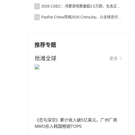
9
2026 CDEC：鸿蒙游戏数量超3.5万款，生态正循环加速产业高质量发展
10
PayPal China亮相2026 ChinaJoy，以全球支付能力助力中国游戏企业深化全球运营
推荐专题
抢滩全球
更多
《恋与深空》累计收入破5亿美元，广州厂商
MMO杀入韩国畅销TOP5