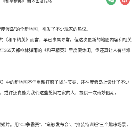
：
《和平精英》
新地图度假岛
“度假岛”的全新地图，引发了不少玩家的热议。
验的《和平精英》而言，早已事属寻常。但这次更新的地图内容和相关
年365天都枪林弹雨的《和平精英》里度假休闲，倒还真让人有些难
英》中的新地图不但重新打磨了战斗节奏，还在度假岛上设计了不少
现，或许还真能为我们这些憋闷在家的人，提供一次奇妙假期。
片。用“CJ争霸赛”、“道歉发布会”、“抢装特训班”三个趣味场景，