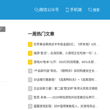
微信公众号
手机端
搜索
广
一周热门文章
1
仅苹果谷歌商店半年吸金超8亿，《终末地》6月份收入显著回暖
2
端游“复活”，出海狂飙，小游戏正在吃掉一切｜2026上半年产业报告
3
游戏AI“账本”公开：500亿利润增量、80%头部入局，谁在闷声发财？
4
“产品即内容”背后，《鹅鸭杀》如何构建自生长生态？
5
对话搜打撤鼻祖！《逃离鸭科夫》×《逃离塔科夫》官方线下沙龙落幕
6
见证创新力量！第二届“数龙杯”各项大奖依次揭晓
7
智竞·未来——2026咪咕游戏共创发展论坛举行：聚力精品内容、AI创作与电竞生态，共建高品质益智健康游戏社区
8
盛趣游戏彭程：好IP值得果敢投入，好游戏务必长效经营