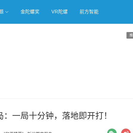
题
金陀螺奖
VR陀螺
前方智能
戏
独立游戏
云游戏
推
岛：一局十分钟，落地即开打！