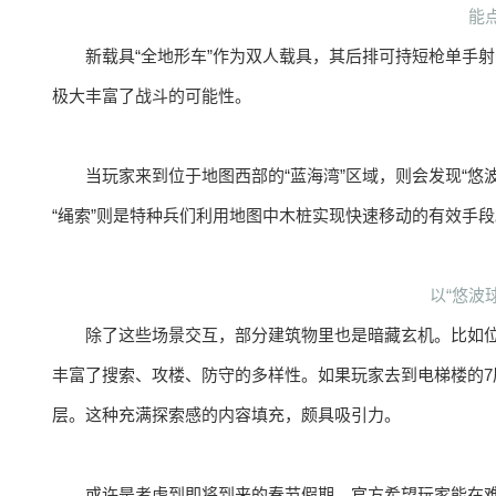
能
新载具“全地形车”作为双人载具，其后排可持短枪单手射
极大丰富了战斗的可能性。
当玩家来到位于地图西部的“蓝海湾”区域，则会发现“悠波
“绳索”则是特种兵们利用地图中木桩实现快速移动的有效手段
以“悠波
除了这些场景交互，部分建筑物里也是暗藏玄机。比如
丰富了搜索、攻楼、防守的多样性。如果玩家去到电梯楼的7层
层。这种充满探索感的内容填充，颇具吸引力。
或许是考虑到即将到来的春节假期，官方希望玩家能在