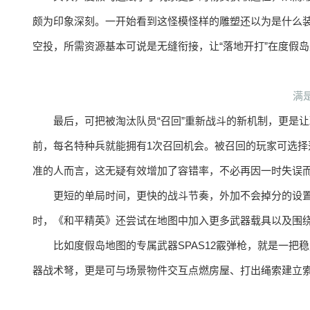
颇为印象深刻。一开始看到这怪模怪样的雕塑还以为是什么
空投，所需资源基本可说是无缝衔接，让“落地开打”在度假
满
最后，可把被淘汰队员“召回”重新战斗的新机制，更是
前，每名特种兵就能拥有1次召回机会。被召回的玩家可选择
准的人而言，这无疑有效增加了容错率，不必再因一时失误
更短的单局时间，更快的战斗节奏，外加不会掉分的设
时，《和平精英》还尝试在地图中加入更多武器载具以及围
比如度假岛地图的专属武器SPAS12霰弹枪，就是一
器战术弩，更是可与场景物件交互点燃房屋、打出绳索建立