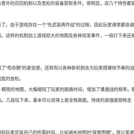
免意外的召回机制以及宽松的装备获取条件。很明显，这几个特性都
了。由于游戏存在一个“先武装再作战”的过程，因此玩家通常都会
间。这样的机制加上游戏较大的地图及各种突发事件，一局打下来还
了“苟命期”的紧张感，还转而以各种新机制去为玩家搭建快节奏的
彻底的放松。
型地图。精简的地图，大幅缩短了玩家的跑路时间，增加了遭遇战的频率。
右。几局玩下来，基本可以说得上是全程高能。持续的高强度刚枪走
短玩家武装自己的所需时间。比如遍布地图的“探索图腾”，就让笔