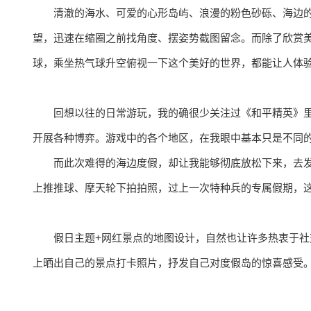
清澈的海水、可爱的心形岛屿、浪漫的粉色砂砾、海边的
望，迅速在缩圈之前找角度、摆姿势截图留念。而除了欣赏
球，乘坐热气球升空俯视一下这个美好的世界，都能让人体
回想以往的日常游玩，我的确很少关注过《和平精英》
开展各种博弈。游戏中的各个地区，在我眼中基本只是不同
而此次难得的海边度假，却让我能够彻底放松下来，去
上推推球、摩天轮下拍拍照，过上一次特种兵的专属假期，
假日主题+网红景点的地图设计，自然也让许多热衷于
上晒出自己的景点打卡照片，抒发自己对度假岛的惊喜感受