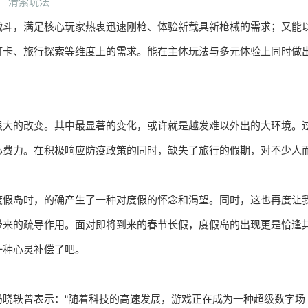
滑索玩法
战斗，满足核心玩家热衷迅速刚枪、体验新载具新枪械的需求；又能
打卡、旅行探索等维度上的需求。能在主体玩法与多元体验上同时做
很大的改变。其中最显著的变化，或许就是越发难以外出的大环境。
心费力。在积极响应防疫政策的同时，缺失了旅行的假期，对不少人
度假岛时，的确产生了一种对度假的怀念和渴望。同时，这也再度让
带来的疏导作用。面对即将到来的春节长假，度假岛的出现更是恰逢
一种心灵补偿了吧。
晓轶曾表示：“随着科技的高速发展，游戏正在成为一种超级数字场