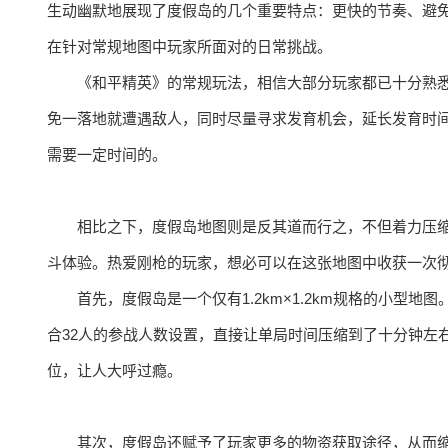
生动幽默地展现了度假岛的几个重要特点：更快的节奏、避
在针对常规地图中玩家所面对的日常挑战。
《和平精英》的常规玩法，相信大部分玩家都已十分熟悉
免一落地就遭遇敌人，同时尽量寻求发育机会，延长发育时
需要一定时间的。
相比之下，度假岛地图则是反其道而行之，不但着力压缩
斗体验。热爱刚枪的玩家，想必可以在这张地图中收获一次
首先，度假岛是一个仅有1.2km×1.2km规格的小
合32人的参战人数设置，直接让单局时间压缩到了十分钟左
位，让人大呼过瘾。
其次，度假岛还赋予了玩家更多的物资获取途径，从而缩