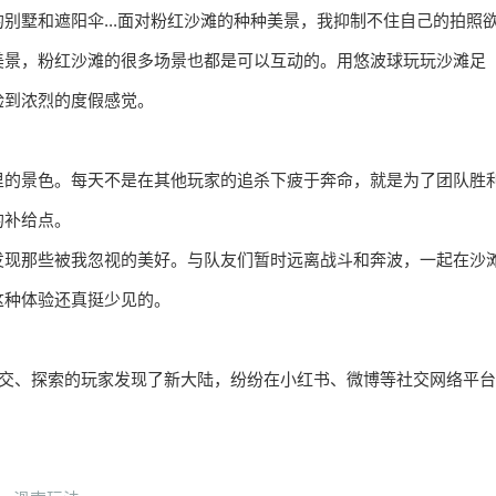
别墅和遮阳伞...面对粉红沙滩的种种美景，我抑制不住自己的拍照
美景，粉红沙滩的很多场景也都是可以互动的。用悠波球玩玩沙滩足
验到浓烈的度假感觉。
里的景色。每天不是在其他玩家的追杀下疲于奔命，就是为了团队胜
的补给点。
发现那些被我忽视的美好。与队友们暂时远离战斗和奔波，一起在沙
这种体验还真挺少见的。
社交、探索的玩家发现了新大陆，纷纷在小红书、微博等社交网络平台
。