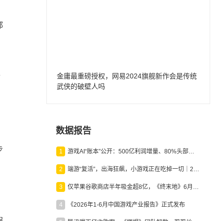
都
金庸最重磅授权，网易2024旗舰新作会是传统
而
武侠的破壁人吗
数据报告
步
1
游戏AI“账本”公开：500亿利润增量、80%头部入局，谁在闷声发财？
2
端游“复活”，出海狂飙，小游戏正在吃掉一切｜2026上半年产业报告
3
仅苹果谷歌商店半年吸金超8亿，《终末地》6月份收入显著回暖
4
《2026年1-6月中国游戏产业报告》正式发布
假