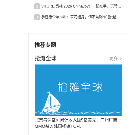
9
VITURE 亮相 2026 ChinaJoy：一镜在手，玩转全场！
10
手游版今年推出：官司缠身，但不妨碍“帕鲁”越来越火
推荐专题
抢滩全球
更多
《恋与深空》累计收入破5亿美元，广州厂商
MMO杀入韩国畅销TOP5