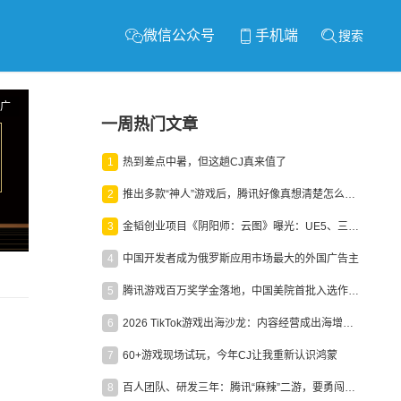
微信公众号
手机端
搜索
广
一周热门文章
1
热到差点中暑，但这趟CJ真来值了
2
推出多款“神人”游戏后，腾讯好像真想清楚怎么做二次元了
3
金韬创业项目《阴阳师：云图》曝光：UE5、三端互通、ARPG
4
中国开发者成为俄罗斯应用市场最大的外国广告主
5
腾讯游戏百万奖学金落地，中国美院首批入选作品获业内关注
6
2026 TikTok游戏出海沙龙：内容经营成出海增长新引擎
7
60+游戏现场试玩，今年CJ让我重新认识鸿蒙
8
百人团队、研发三年：腾讯“麻辣”二游，要勇闯男性恋爱市场