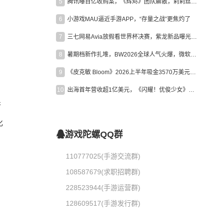
5
腾讯曝百亿收购案，《辉烬》团队解散，莉莉丝新作曝光｜陀螺周报
6
小游戏MAU逼近手游APP，“存量之战”更焦灼了
7
三七网易Avia放假看世界杯决赛，紫龙新品曝光，米哈游新作上线 | 陀螺周报
8
暑期档新作扎堆，BW2026全球人气火爆，微软XBOX大裁员|陀螺周报
9
《皮克敏 Bloom》2026上半年吸金3570万美元，中国台湾成最大市场
10
出海首年营收超1亿美元，《闪耀！优俊少女》美国市场占比达七成
行
化
游戏陀螺QQ群
110777025(手游交流群)
108587679(求职招聘群)
228523944(手游运营群)
128609517(手游发行群)