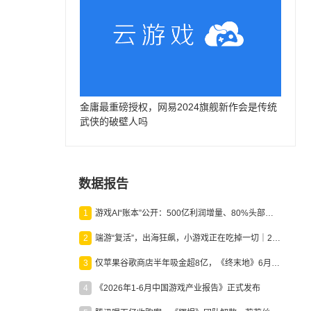
金庸最重磅授权，网易2024旗舰新作会是传统
武侠的破壁人吗
、
数据报告
1
游戏AI“账本”公开：500亿利润增量、80%头部入局，谁在闷声发财？
2
端游“复活”，出海狂飙，小游戏正在吃掉一切｜2026上半年产业报告
3
仅苹果谷歌商店半年吸金超8亿，《终末地》6月份收入显著回暖
4
《2026年1-6月中国游戏产业报告》正式发布