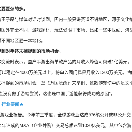
化要复杂的多。
的王子磊与媒体对话时谈到，国内一般只讲赛道不讲地区，源于文化
但国外完全不同，游戏题材、玩法受限于市场，比如一些中世纪、海
对不同地区逐一本地化。
捉到对手还未捕捉到的市场机会。
楠在媒体交流时表示，国产手游出海单款产品的月收入峰值可突破1亿美元，
收入可以稳定在4000万美元以上，榜单入围门槛是月收入1200万美元。“
未捕捉到的市场机会。拿《万国觉醒》来举例，这款游戏切中的是文
直没有做手游端尝试，这也是中国手游能获得成功的原因”。
行业要闻🔥
Q3全球游戏业报告。今年前三季度，全球游戏业达成976笔公开或非公开交
全年达成的M&A（企业并购）交易总额达到1020亿美元，其中包含游