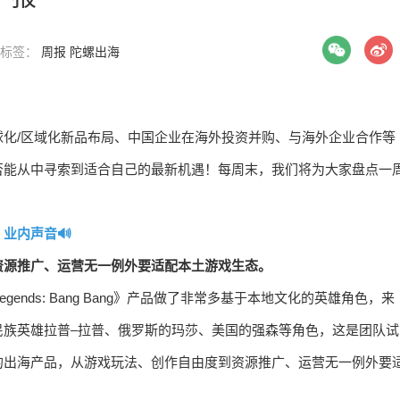
| 标签：
周报
陀螺出海
化/区域化新品布局、中国企业在海外投资并购、与海外企业合作等
否能从中寻索到适合自己的最新机遇！每周末，我们将为大家盘点一
业内声音🔊
资源推广、运营无一例外要适配本土游戏生态。
gends: Bang Bang》产品做了非常多基于本地文化的英雄角色，来
民族英雄拉普–拉普、俄罗斯的玛莎、美国的强森等角色，这是团队试
的出海产品，从游戏玩法、创作自由度到资源推广、运营无一例外要