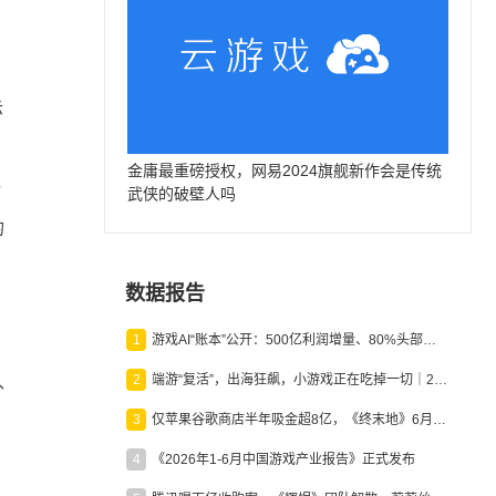
示
金庸最重磅授权，网易2024旗舰新作会是传统
十
武侠的破壁人吗
的
数据报告
1
游戏AI“账本”公开：500亿利润增量、80%头部入局，谁在闷声发财？
2
端游“复活”，出海狂飙，小游戏正在吃掉一切｜2026上半年产业报告
外
3
仅苹果谷歌商店半年吸金超8亿，《终末地》6月份收入显著回暖
4
《2026年1-6月中国游戏产业报告》正式发布