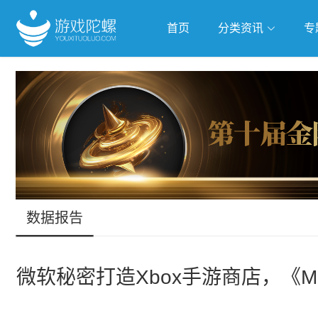
首页
分类资讯
专
抢滩全球
人工智能
武侠游
跨界Talk
数据报告
微软秘密打造Xbox手游商店，《Mem