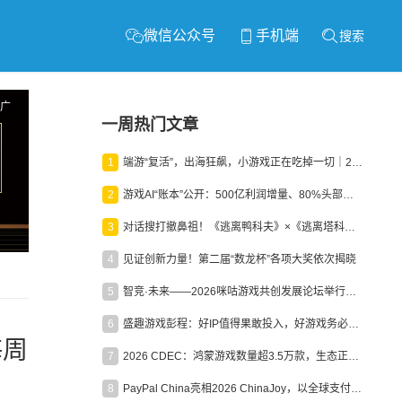
微信公众号
手机端
搜索
广
一周热门文章
1
端游“复活”，出海狂飙，小游戏正在吃掉一切｜2026上半年产业报告
2
游戏AI“账本”公开：500亿利润增量、80%头部入局，谁在闷声发财？
3
对话搜打撤鼻祖！《逃离鸭科夫》×《逃离塔科夫》官方线下沙龙落幕
4
见证创新力量！第二届“数龙杯”各项大奖依次揭晓
5
智竞·未来——2026咪咕游戏共创发展论坛举行：聚力精品内容、AI创作与电竞生态，共建高品质益智健康游戏社区
6
盛趣游戏彭程：好IP值得果敢投入，好游戏务必长效经营
海周
7
2026 CDEC：鸿蒙游戏数量超3.5万款，生态正循环加速产业高质量发展
8
PayPal China亮相2026 ChinaJoy，以全球支付能力助力中国游戏企业深化全球运营