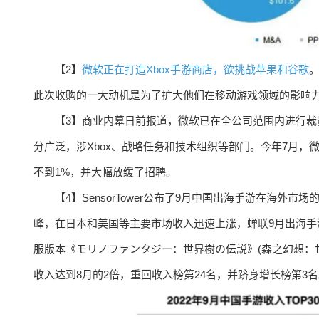
【2】
微软正在打造Xbox手游商店，欲挑战苹果和谷歌
。
此次收购的一大动机是为了扩大他们在移动游戏领域的影响力，
【3】商业内幕日前报道，微软已在全公司范围内进行裁
分广泛，涉Xbox、战略任务和技术组织等部门。今年7月，
不到1%，并大幅放缓了招聘。
【4】SensorTower公布了9月中国出海手游在海
峰，在日本和美国等主要市场收入迅速上涨，蝉联9月出海手游
服版本《モリノファンタジー：世界樹の伝説》(森之幻想：世
收入达到8月的2倍，重回收入榜第24名，并跻身增长榜第3