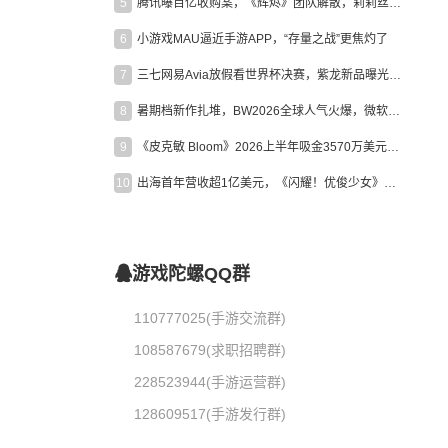
5
腾讯曝百亿收购案，《辉烬》团队解散，莉莉丝新作曝光｜陀螺周报
6
小游戏MAU逼近手游APP，“存量之战”更焦灼了
7
三七网易Avia放假看世界杯决赛，紫龙新品曝光，米哈游新作上线 | 陀螺周报
8
暑期档新作扎堆，BW2026全球人气火爆，微软XBOX大裁员|陀螺周报
9
《皮克敏 Bloom》2026上半年吸金3570万美元，中国台湾成最大市场
10
出海首年营收超1亿美元，《闪耀！优俊少女》美国市场占比达七成
游戏陀螺QQ群
110777025(手游交流群)
108587679(求职招聘群)
228523944(手游运营群)
128609517(手游发行群)