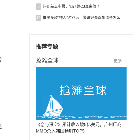
9
热到差点中暑，但这趟CJ真来值了
10
推出多款“神人”游戏后，腾讯好像真想清楚怎么做二次元了
推荐专题
周
抢滩全球
更多
《恋与深空》累计收入破5亿美元，广州厂商
适
MMO杀入韩国畅销TOP5