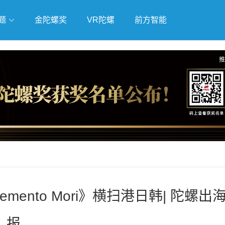
题
金陀螺奖
VR陀螺
前方智能
戏
独立游戏
云游戏
推
ento Mori》横扫港日韩| 陀螺出
报