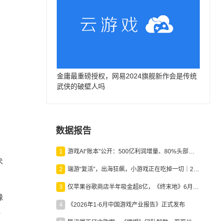
金庸最重磅授权，网易2024旗舰新作会是传统
武侠的破壁人吗
数据报告
、
1
游戏AI“账本”公开：500亿利润增量、80%头部入局，谁在闷声发财？
术
2
端游“复活”，出海狂飙，小游戏正在吃掉一切｜2026上半年产业报告
3
仅苹果谷歌商店半年吸金超8亿，《终末地》6月份收入显著回暖
缘
4
《2026年1-6月中国游戏产业报告》正式发布
时