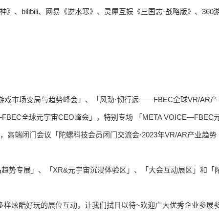
、bilibili、网易《逆水寒》、灵犀互娱《三国志·战略版》、360
游戏市场变局与趋势峰会」、「风劲·韧行远——FBEC全球VR/AR产
C全球元宇宙CEO峰会」，特别专场 「META VOICE—FBEC
高端闭门会议「陀螺科技会员闭门交流会·2023年VR/AR产业趋势
R新品趋势专展」、「XR&元宇宙沉浸体验区」、「大会互动展区」和「
，更多样炫酷好玩的展位互动，让我们拭目以待~欢迎广大优秀企业参展