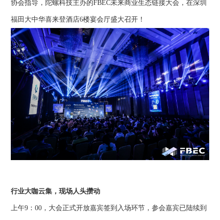
协会指导，
陀螺科技主办
的
FBEC未来商业生态链接大会，在深圳
福田大中华喜来登酒店6楼宴会厅盛大
召开
！
行业大咖云集，现场人头攒动
上午
9
：
00
，
大会正式
开放嘉宾签到入场环节
，参会
嘉宾
已陆续到