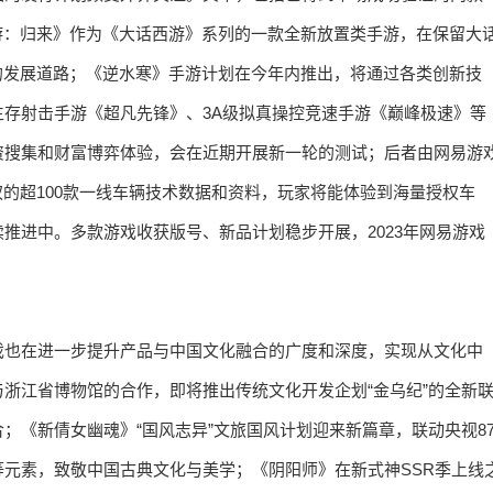
游：归来》作为《大话西游》系列的一款全新放置类手游，在保留大
的发展道路；《逆水寒》手游计划在今年内推出，将通过各类创新技
存射击手游《超凡先锋》、3A级拟真操控竞速手游《巅峰极速》等
资搜集和财富博弈体验，会在近期开展新一轮的测试；后者由网易游
版授权的超100款一线车辆技术数据和资料，玩家将能体验到海量授权车
推进中。多款游戏收获版号、新品计划稳步开展，2023年网易游戏
戏也在进一步提升产品与中国文化融合的广度和深度，实现从文化中
浙江省博物馆的合作，即将推出传统文化开发企划“金乌纪”的全新
；《新倩女幽魂》“国风志异”文旅国风计划迎来新篇章，联动央视8
元素，致敬中国古典文化与美学；《阴阳师》在新式神SSR季上线