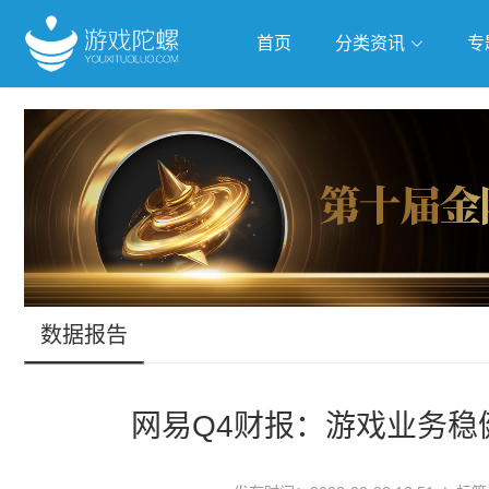
首页
分类资讯
专
抢滩全球
人工智能
武侠游
跨界Talk
数据报告
网易Q4财报：游戏业务稳