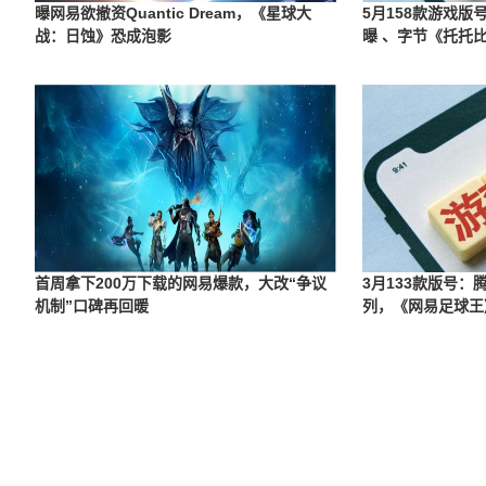
曝网易欲撤资Quantic Dream，《星球大
5月158款游戏
战：日蚀》恐成泡影
曝 、字节《托托
首周拿下200万下载的网易爆款，大改“争议
3月133款版号
机制”口碑再回暖
列，《网易足球王