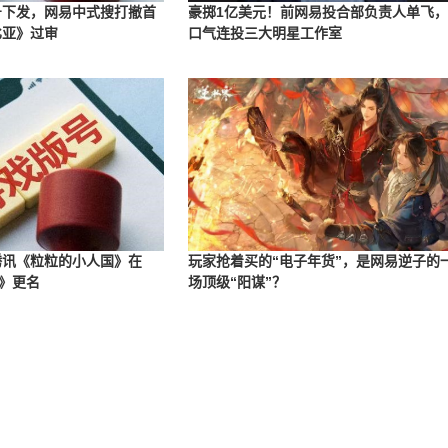
版号下发，网易中式搜打撤首
豪掷1亿美元！前网易投合部负责人单飞
比亚》过审
口气连投三大明星工作室
：腾讯《粒粒的小人国》在
玩家抢着买的“电子年货”，是网易逆子的
》更名
场顶级“阳谋”？