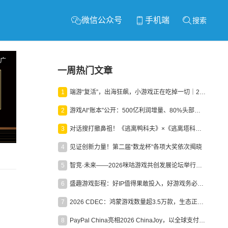
微信公众号
手机端
搜索
广
一周热门文章
1
端游“复活”，出海狂飙，小游戏正在吃掉一切｜2026上半年产业报告
2
游戏AI“账本”公开：500亿利润增量、80%头部入局，谁在闷声发财？
3
对话搜打撤鼻祖！《逃离鸭科夫》×《逃离塔科夫》官方线下沙龙落幕
4
见证创新力量！第二届“数龙杯”各项大奖依次揭晓
5
智竞·未来——2026咪咕游戏共创发展论坛举行：聚力精品内容、AI创作与电竞生态，共建高品质益智健康游戏社区
6
盛趣游戏彭程：好IP值得果敢投入，好游戏务必长效经营
7
2026 CDEC：鸿蒙游戏数量超3.5万款，生态正循环加速产业高质量发展
8
PayPal China亮相2026 ChinaJoy，以全球支付能力助力中国游戏企业深化全球运营