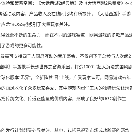
体验和策略空间；《大话西游2经典版》及《大话西游2免费版》在
等活动及内容，产品收入及在线同比均有所提升；《大话西游》手游
应龙”BOSS战吸引了大量玩家关注。
获得源源不断的生命力。而在不同的游戏赛道，网易游戏的多款产品
创了游戏的更多可能性。
造了一场最高可支持四千人同屏互动的音乐盛会，不仅创下了总参与人次超2
幽魂》手游携手长沙世界之窗游乐园，打造1000平超大沉浸式国风
球化版本“无界”，全新阵营“晋”上线，广受玩家认可。网易游戏去年
质的画风收获了众多玩家喜爱，其中游戏内蛋仔工坊的独特玩法让玩
扬传统文化、传递正能量的优质内容，形成了良好的UGC创作生
品的发行计划颇受外界关注。其中，包括已得到市场成功验证的两款