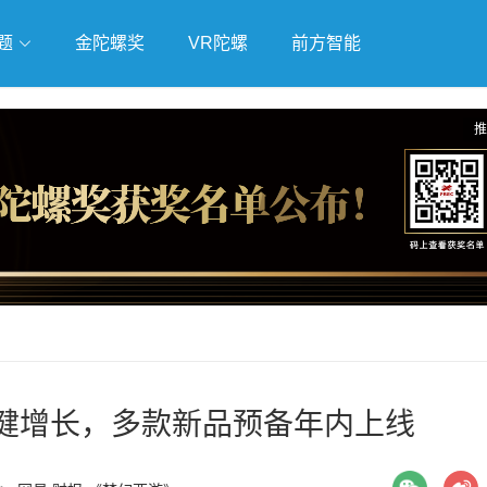
题
金陀螺奖
VR陀螺
前方智能
戏
独立游戏
云游戏
推
健增长，多款新品预备年内上线