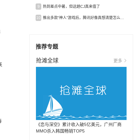
9
热到差点中暑，但这趟CJ真来值了
10
推出多款“神人”游戏后，腾讯好像真想清楚怎么做二次元了
关
，
推荐专题
抢滩全球
更多
跃
海
《恋与深空》累计收入破5亿美元，广州厂商
MMO杀入韩国畅销TOP5
，