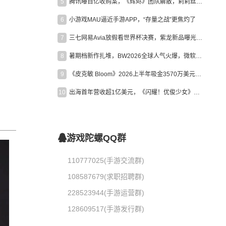
5
腾讯曝百亿收购案，《辉烬》团队解散，莉莉丝新作曝光｜陀螺周报
6
小游戏MAU逼近手游APP，“存量之战”更焦灼了
7
三七网易Avia放假看世界杯决赛，紫龙新品曝光，米哈游新作上线 | 陀螺周报
8
暑期档新作扎堆，BW2026全球人气火爆，微软XBOX大裁员|陀螺周报
9
《皮克敏 Bloom》2026上半年吸金3570万美元，中国台湾成最大市场
10
出海首年营收超1亿美元，《闪耀！优俊少女》美国市场占比达七成
游戏陀螺QQ群
110777025(手游交流群)
108587679(求职招聘群)
228523944(手游运营群)
128609517(手游发行群)