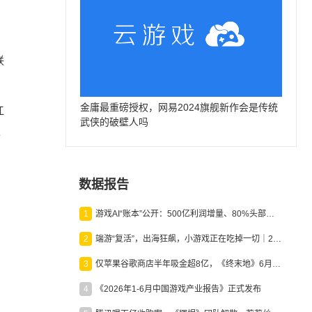
联
》
金庸最重磅授权，网易2024旗舰新作会是传统
江
武侠的破壁人吗
开
数据报告
1
游戏AI“账本”公开：500亿利润增量、80%头部入局，谁在闷声发财？
2
端游“复活”，出海狂飙，小游戏正在吃掉一切｜2026上半年产业报告
3
仅苹果谷歌商店半年吸金超8亿，《终末地》6月份收入显著回暖
4
《2026年1-6月中国游戏产业报告》正式发布