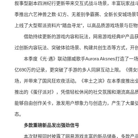
叙事型副本四洲纪行更新带来交互式战斗场景，丰富玩家战斗
季推出六艺神兽之数·幻方、无差别争霸赛、全新长安城场景
上线了大型帮派资料片“踏血寻龙”，以高品质游戏场景与巨物“
借助持续更新的游戏内容和玩法，网易游戏经典IP产品
过创新内容玩法、突破体验场景、构建共创生态等方式，开
本季度《光·遇》联动挪威歌手Aurora Aksnes打
亿690万的记录，更突破了手游的多人同屏互动上限。《倩女
场，并带来了国风狂欢夜活动。《率土之滨》在本季度推出全
推出的《蛋仔派对》，凭借轻松休闲的社交氛围和潮流高品
能够自由创作关卡，激发用户想象力与创造力，产生了大量弘
态。
多款重磅新品发出强劲信号
本次财报同时披露了网易游戏丰富的新品储备，多款产