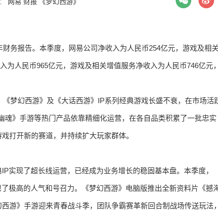
签：
网易
财报
《梦幻西游》
及全年财务报告。本季度，网易公司净收入为人民币254亿元，游戏及相
收入为人民币965亿元，游戏及相关增值服务净收入为人民币746亿元
，《梦幻西游》及《大话西游》IP系列经典游戏长盛不衰，在市场活
女幽魂》手游等热门产品依靠精细化运营，在各自品类积累了一批忠实
游戏打开新的赛道，并持续扩大玩家群体。
IP实现了超长线运营，已经成为业务增长的稳固基本盘。本季度，
现了极高的人气和号召力。《梦幻西游》电脑版推出全新资料片《撼
幻西游》手游迎来青春战斗季，团队争霸赛革新回合制战场传送玩法