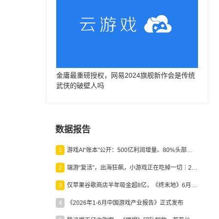
金庸最重磅授权，网易2024旗舰新作会是传统
武侠的破壁人吗
数据报告
1
游戏AI“账本”公开：500亿利润增量、80%头部入局，谁在闷声发财？
2
端游“复活”，出海狂飙，小游戏正在吃掉一切｜2026上半年产业报告
3
仅苹果谷歌商店半年吸金超8亿，《终末地》6月份收入显著回暖
4
《2026年1-6月中国游戏产业报告》正式发布