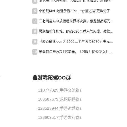
5
腾讯曝百亿收购案，《辉烬》团队解散，莉莉丝新作曝光｜陀螺周报
招
6
小游戏MAU逼近手游APP，“存量之战”更焦灼了
7
三七网易Avia放假看世界杯决赛，紫龙新品曝光，米哈游新作上线 | 陀螺周报
8
暑期档新作扎堆，BW2026全球人气火爆，微软XBOX大裁员|陀螺周报
9
《皮克敏 Bloom》2026上半年吸金3570万美元，中国台湾成最大市场
10
出海首年营收超1亿美元，《闪耀！优俊少女》美国市场占比达七成
A
游戏陀螺QQ群
110777025(手游交流群)
108587679(求职招聘群)
228523944(手游运营群)
128609517(手游发行群)