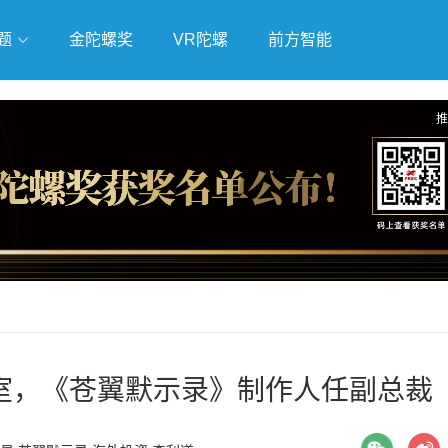
题
金陀螺奖
VR陀螺
前方智能
戏
独立游戏
云游戏
推
室，《苍翼默示录》制作人任副总裁