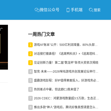
微信公众号
手机端
搜索
广
一周热门文章
1
游戏AI“账本”公开：500亿利润增量、80%头部入局，谁在闷声发财？
2
对话搜打撤鼻祖！《逃离鸭科夫》×《逃离塔科夫》官方线下沙龙落幕
3
见证创新力量！第二届“数龙杯”各项大奖依次揭晓
4
智竞·未来——2026咪咕游戏共创发展论坛举行：聚力精品内容、AI创作与电竞生态，共建高品质益智健康游戏社区
5
盛趣游戏彭程：好IP值得果敢投入，好游戏务必长效经营
6
热到差点中暑，但这趟CJ真来值了
7
2026 CDEC：鸿蒙游戏数量超3.5万款，生态正循环加速产业高质量发展
8
推出多款“神人”游戏后，腾讯好像真想清楚怎么做二次元了