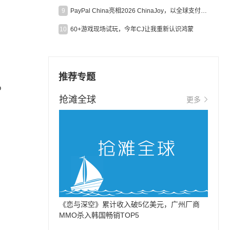
9
PayPal China亮相2026 ChinaJoy，以全球支付能力助力中国游戏企业深化全球运营
10
60+游戏现场试玩，今年CJ让我重新认识鸿蒙
，
推荐专题
o
抢滩全球
更多
《恋与深空》累计收入破5亿美元，广州厂商
MMO杀入韩国畅销TOP5