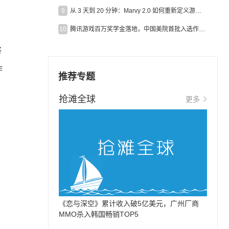
9
从 3 天到 20 分钟：Marvy 2.0 如何重新定义游戏出海营销效率？
10
腾讯游戏百万奖学金落地，中国美院首批入选作品获业内关注
将
作
推荐专题
抢滩全球
更多
《恋与深空》累计收入破5亿美元，广州厂商
MMO杀入韩国畅销TOP5