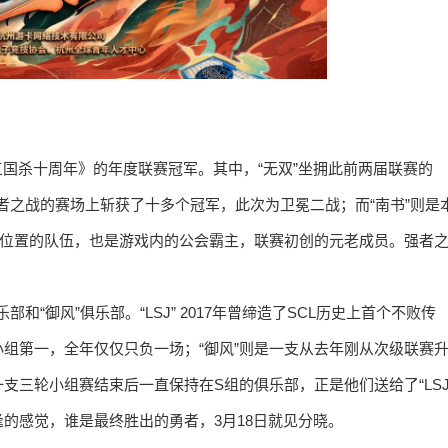
《三国杀十周年》的年度联赛冠军。其中，“无双”坐拥此前两届联赛的
王者之战的赛场上斩获了十多个冠军，此次为卫冕二战；而“南书”则是
组位置的队伍，也是游戏内的公会霸主，联赛初创的元老成员。强者
和“御风”俱乐部。“LSJ” 2017年曾缔造了SCL历史上首个不败传
组第一，全年仅仅只负一场；“御风”则是一支从去年刚从次级联赛
三轮小组赛结束后一直保持在S组的俱乐部，正是他们送给了“LSJ
的感觉，谁是最终胜出的勇者，3月18日就见分晓。