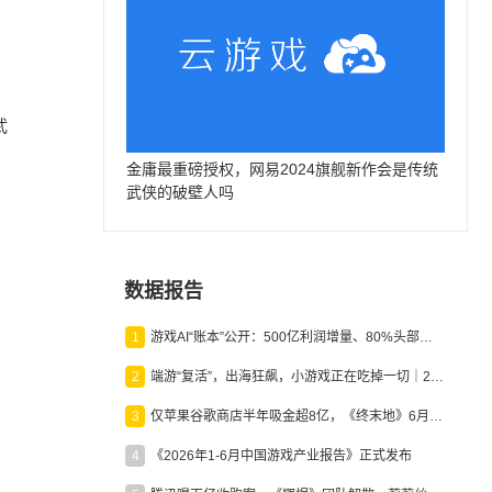
武
金庸最重磅授权，网易2024旗舰新作会是传统
武侠的破壁人吗
数据报告
1
游戏AI“账本”公开：500亿利润增量、80%头部入局，谁在闷声发财？
2
端游“复活”，出海狂飙，小游戏正在吃掉一切｜2026上半年产业报告
3
仅苹果谷歌商店半年吸金超8亿，《终末地》6月份收入显著回暖
4
《2026年1-6月中国游戏产业报告》正式发布