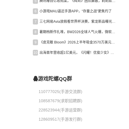
5
腾讯曝百亿收购案，《辉烬》团队解散，莉莉丝新作曝光｜陀螺周报
6
小游戏MAU逼近手游APP，“存量之战”更焦灼了
7
三七网易Avia放假看世界杯决赛，紫龙新品曝光，米哈游新作上线 | 陀螺周报
8
暑期档新作扎堆，BW2026全球人气火爆，微软XBOX大裁员|陀螺周报
9
《皮克敏 Bloom》2026上半年吸金3570万美元，中国台湾成最大市场
10
出海首年营收超1亿美元，《闪耀！优俊少女》美国市场占比达七成
游戏陀螺QQ群
110777025(手游交流群)
108587679(求职招聘群)
228523944(手游运营群)
128609517(手游发行群)