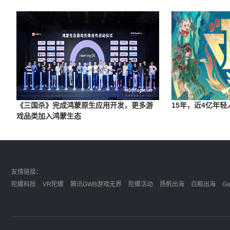
《三国杀》完成鸿蒙原生应用开发，更多游
15年，近4亿年
戏品类加入鸿蒙生态
友情链接：
陀螺科技
VR陀螺
腾讯GWB游戏无界
陀螺活动
扬帆出海
白鲸出海
G