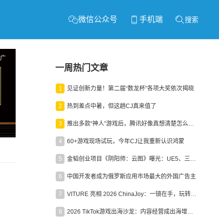
微信公众号
手机端
搜索
广
一周热门文章
1
见证创新力量！第二届“数龙杯”各项大奖依次揭晓
2
热到差点中暑，但这趟CJ真来值了
3
推出多款“神人”游戏后，腾讯好像真想清楚怎么做二次元了
4
60+游戏现场试玩，今年CJ让我重新认识鸿蒙
5
金韬创业项目《阴阳师：云图》曝光：UE5、三端互通、ARPG
6
中国开发者成为俄罗斯应用市场最大的外国广告主
7
VITURE 亮相 2026 ChinaJoy：一镜在手，玩转全场！
8
2026 TikTok游戏出海沙龙：内容经营成出海增长新引擎