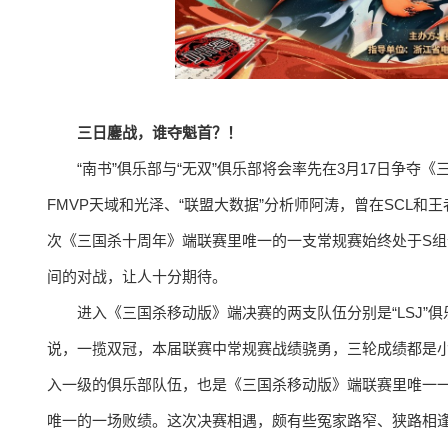
三日鏖战，谁夺魁首？！
“南书”俱乐部与“无双”俱乐部将会率先在3月17日争夺
FMVP天域和光泽、“联盟大数据”分析师阿涛，曾在SCL和
次《三国杀十周年》端联赛里唯一的一支常规赛始终处于S
间的对战，让人十分期待。
进入《三国杀移动版》端决赛的两支队伍分别是“LSJ”俱乐部
说，一揽双冠，本届联赛中常规赛战绩骁勇，三轮成绩都是小
入一级的俱乐部队伍，也是《三国杀移动版》端联赛里唯一一支
唯一的一场败绩。这次决赛相遇，颇有些冤家路窄、狭路相逢