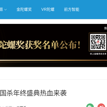
题
金陀螺奖
VR陀螺
前方智能
戏
独立游戏
云游戏
推
国杀年终盛典热血来袭