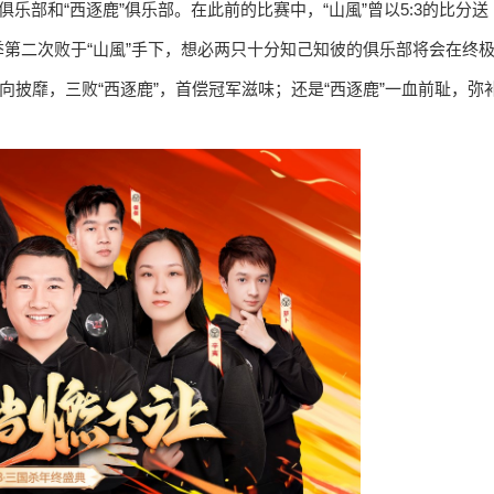
俱乐部和“西逐鹿”俱乐部。在此前的比赛中，“山風”曾以5:3的比分送
赛季第二次败于“山風”手下，想必两只十分知己知彼的俱乐部将会在终
向披靡，三败“西逐鹿”，首偿冠军滋味；还是“西逐鹿”一血前耻，弥