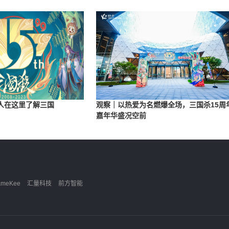
轻人在这里了解三国
观察｜以热爱为名燃爆全场，三国杀15周
嘉年华盛况空前
ameKee
汇量科技
前方智能