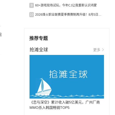
9
60+游戏现场试玩，今年CJ让我重新认识鸿蒙
10
2026烽火职业联赛夏季赛赛制再升级！8月5日起24支战队集结开战！
化
间
推荐专题
抢滩全球
更多
匹
，
《恋与深空》累计收入破5亿美元，广州厂商
MMO杀入韩国畅销TOP5