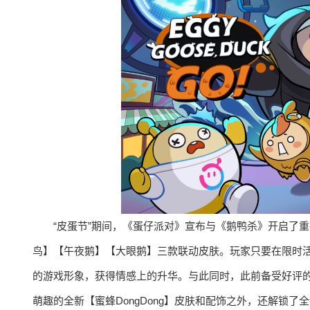
“皮蛋节”期间，《蛋仔派对》宣布与《鹅鸭杀》开启了
鸟】【午夜鹅】【大眼鹅】三款联动皮肤。玩家只要在限时
的游戏形象，获得情感上的升华。与此同时，此前备受好评的《蛋仔
萌趣的全新【蜜蜂DongDong】皮肤和配饰之外，还解锁了全