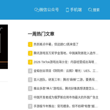
微信公众号
手机端
搜索
广
一周热门文章
1
热到差点中暑，但这趟CJ真来值了
2
腾讯游戏百万奖学金落地，中国美院首批入选作品获业内关注
3
2026 TikTok游戏出海沙龙：内容经营成出海增长新引擎
4
金韬创业项目《阴阳师：云图》曝光：UE5、三端互通、ARPG
5
百人团队、研发三年：腾讯“麻辣”二游，要勇闯男性恋爱市场
6
推出多款“神人”游戏后，腾讯好像真想清楚怎么做二次元了
？
7
中国开发者成为俄罗斯应用市场最大的外国广告主
8
手游版今年推出：官司缠身，但不妨碍“帕鲁”越来越火