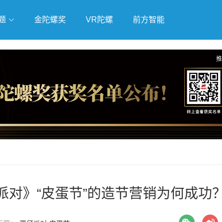
题
金陀螺奖
VR陀螺
前方智能
戏
独立游戏
云游戏
推
派对》“皮蛋节”的造节营销为何成功