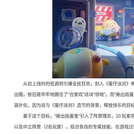
从初上线时的低调到引爆全民狂欢，刻入《蛋仔派对》骨
出圈，依旧是牢牢地圈住了“合家欢”这块“领地”。而“揪出捣
容外化，因为这与《蛋仔派对》造节的背景，释放快乐的目
基于这个目标，“揪出捣蛋鬼”引入了阵营理念，10 玩
以及中立阵营（2名玩家），结合各自的专属技能，在游戏