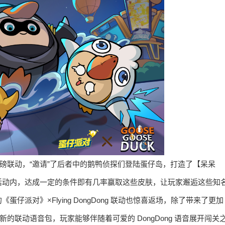
重磅联动，“邀请”了后者中的鹅鸭侦探们登陆蛋仔岛，打造了【呆呆
活动内，达成一定的条件即有几率赢取这些皮肤，让玩家邂逅这些知
派对》×Flying DongDong 联动也惊喜返场，除了带来了更加
新的联动语音包，玩家能够伴随着可爱的 DongDong 语音展开闯关