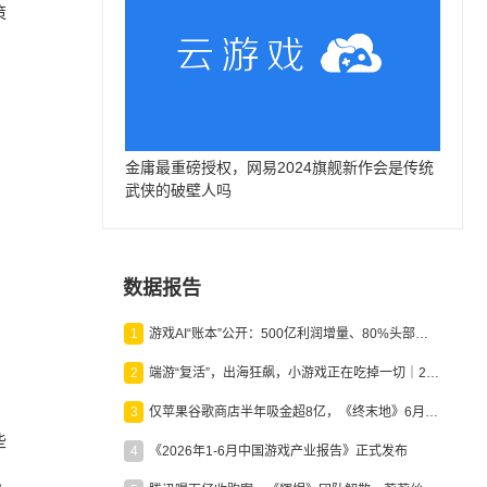
策
金庸最重磅授权，网易2024旗舰新作会是传统
武侠的破壁人吗
数据报告
1
游戏AI“账本”公开：500亿利润增量、80%头部入局，谁在闷声发财？
2
端游“复活”，出海狂飙，小游戏正在吃掉一切｜2026上半年产业报告
3
仅苹果谷歌商店半年吸金超8亿，《终末地》6月份收入显著回暖
些
4
《2026年1-6月中国游戏产业报告》正式发布
机