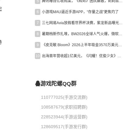
5
腾讯曝百亿收购案，《辉烬》团队解散，莉莉丝新作曝光｜陀螺周报
起
6
小游戏MAU逼近手游APP，“存量之战”更焦灼了
息
7
三七网易Avia放假看世界杯决赛，紫龙新品曝光，米哈游新作上线 | 陀螺周报
8
暑期档新作扎堆，BW2026全球人气火爆，微软XBOX大裁员|陀螺周报
特
9
《皮克敏 Bloom》2026上半年吸金3570万美元，中国台湾成最大市场
10
出海首年营收超1亿美元，《闪耀！优俊少女》美国市场占比达七成
游戏陀螺QQ群
110777025(手游交流群)
108587679(求职招聘群)
228523944(手游运营群)
128609517(手游发行群)