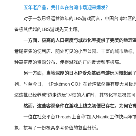
五年老产品，凭什么在台湾市场迎来爆发？
对于一款已经运营数年的LBS游戏而言，中国台湾地区
备极其优越的LBS游戏先天土壤。
一方面，极高的人口密度与城市化率提供了完美的地理
巷尾密集的便利店、随处可见的小型公园、丰富的城市地标，
种高密度的资源分布，使得游戏的正向反馈频率极高。
另一方面，当地深厚的日本IP受众基础与游玩习惯起到
列。时至今日，《Pokémon GO》在台湾依然拥有庞大且极具粘
达这批已经养成“边走边玩”习惯的人群时，其转化率是极其
然而，这些客观条件在游戏上线之初便已存在。为何它
一位在社交平台Threads上自称“加入Niantic工作快两年”
象，撰写了一份极具参考价值的复盘分析。