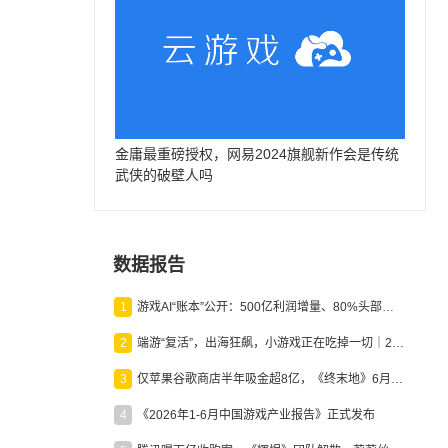
金庸最重磅授权，网易2024旗舰新作会是传统
武侠的破壁人吗
数据报告
1
游戏AI“账本”公开：500亿利润增量、80%头部入局，谁在闷声发财？
2
端游“复活”，出海狂飙，小游戏正在吃掉一切｜2026上半年产业报告
3
仅苹果谷歌商店半年吸金超8亿，《终末地》6月份收入显著回暖
4
《2026年1-6月中国游戏产业报告》正式发布