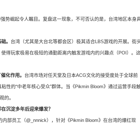
的强势崛起令人瞩目。复盘这一现象，不可否认的是，台湾地区本身
基础。
台湾（尤其是大台北等都会区）极其适合LBS游戏的开展。街
使得玩家极易在极短的通勤距离内触发游戏内的兴趣点（POI）。
了催化作用。
台湾市场对任天堂及日本ACG文化的接受度处于全球前
性的“中老年核心受众”群体。当《Pikmin Bloom》通过运营手段
可观的。
却在沉淀多年后迎来爆发？
的内部员工（@_nnnick），针对《Pikmin Bloom》在台湾的爆红现