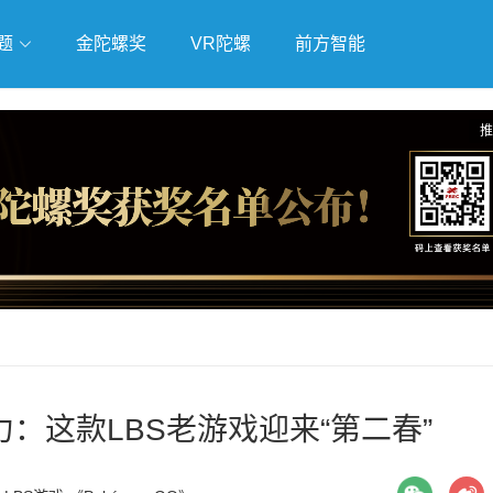
题
金陀螺奖
VR陀螺
前方智能
戏
独立游戏
云游戏
推
助力：这款LBS老游戏迎来“第二春”