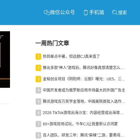
微信公众号
手机端
搜索
广
一周热门文章
1
热到差点中暑，但这趟CJ真来值了
2
推出多款“神人”游戏后，腾讯好像真想清楚怎么做二次元了
3
金韬创业项目《阴阳师：云图》曝光：UE5、三端互通、ARPG
4
中国开发者成为俄罗斯应用市场最大的外国广告主
5
腾讯游戏百万奖学金落地，中国美院首批入选作品获业内关注
6
2026 TikTok游戏出海沙龙：内容经营成出海增长新引擎
7
60+游戏现场试玩，今年CJ让我重新认识鸿蒙
8
百人团队、研发三年：腾讯“麻辣”二游，要勇闯男性恋爱市场