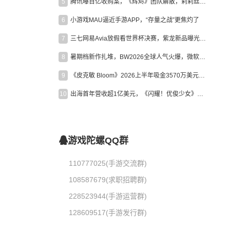
5
腾讯曝百亿收购案，《辉烬》团队解散，莉莉丝新作曝光｜陀螺周报
6
小游戏MAU逼近手游APP，“存量之战”更焦灼了
7
三七网易Avia放假看世界杯决赛，紫龙新品曝光，米哈游新作上线 | 陀螺周报
8
暑期档新作扎堆，BW2026全球人气火爆，微软XBOX大裁员|陀螺周报
9
《皮克敏 Bloom》2026上半年吸金3570万美元，中国台湾成最大市场
10
出海首年营收超1亿美元，《闪耀！优俊少女》美国市场占比达七成
游戏陀螺QQ群
110777025(手游交流群)
108587679(求职招聘群)
228523944(手游运营群)
128609517(手游发行群)