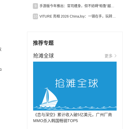
9
手游版今年推出：官司缠身，但不妨碍“帕鲁”越来越火
10
VITURE 亮相 2026 ChinaJoy：一镜在手，玩转全场！
推荐专题
依
抢滩全球
更多
中
《恋与深空》累计收入破5亿美元，广州厂商
MMO杀入韩国畅销TOP5