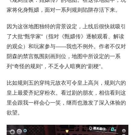
《规则怪谈：甄嬛传》的地图。在这张地图中，玩
家将化身甄嬛，面对一系列规则陷阱存活下来。
因为这张地图独特的背景设定，上线后很快就吸引
了大批“甄学家”（指对《甄嬛传》逐帧观看、解读
的观众）和玩家参与——我也不例外。作者不仅对
阴森的禁宫氛围刻画到位，地图中所设定的一系
列“奇怪的规则”，不乏令人暗爽的“剧梗”。
比如规则五的穿纯元故衣可令皇上高兴，规则六的
皇上最爱齐妃穿粉衣。看过剧的朋友，相信看到这
里会跟我一样会心一笑，继而也激发了深入体验的
欲望。